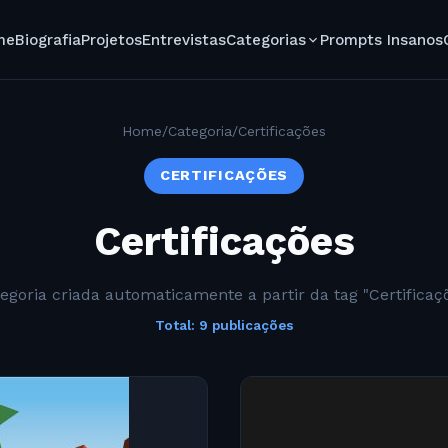
me
Biografia
Projetos
Entrevistas
Categorias
Prompts Insanos
Home
/
Categoria
/
Certificações
CERTIFICAÇÕES
Certificações
egoria criada automaticamente a partir da tag "Certificaç
Total: 9 publicações