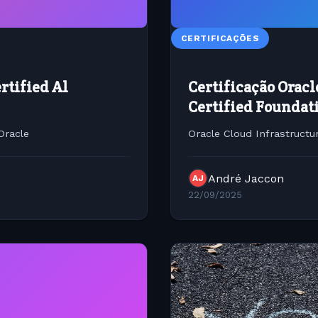
CERTIFICAÇÕES
rtified Al
Certificação Oracl
Certified Foundat
Oracle
Oracle Cloud Infrastructu
André Jaccon
AJ
22/09/2025