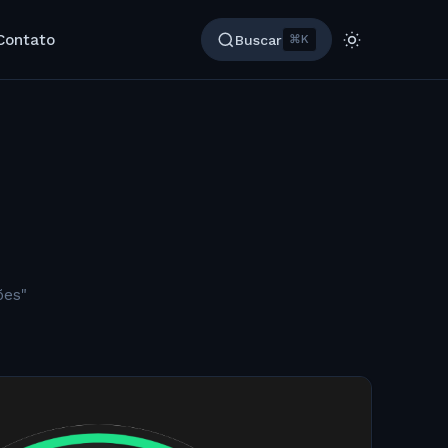
Contato
Buscar
⌘K
ões"