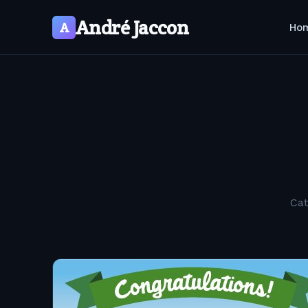
André Jaccon
A
Ho
Cat