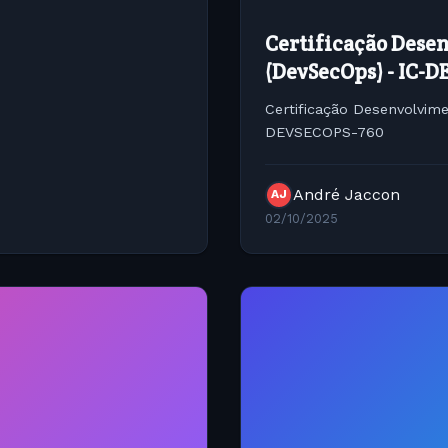
Certificação Dese
(DevSecOps) - IC-
Certificação Desenvolvim
DEVSECOPS-760
André Jaccon
AJ
02/10/2025