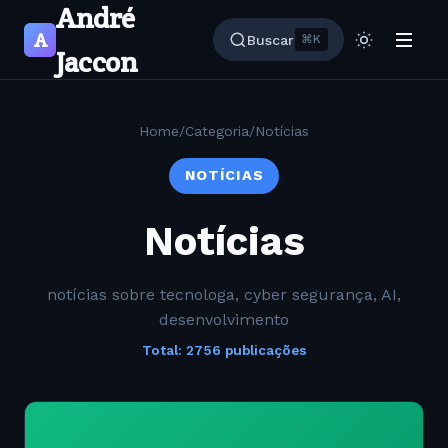
André
A
Buscar
⌘K
Jaccon
Home
/
Categoria
/
Notícias
NOTÍCIAS
Notícias
notícias sobre tecnologa, cyber segurança, AI,
desenvolvimento
Total: 2756 publicações