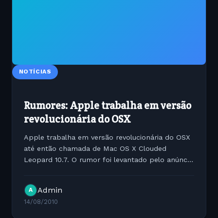
NOTÍCIAS
Rumores: Apple trabalha em versão
revolucionária do OSX
Apple trabalha em versão revolucionária do OSX
até então chamada de Mac OS X Clouded
Leopard 10.7. O rumor foi levantado pelo anúncio
de emprego postado alguns dias com exigências
voltadas em protocolos de comunicação http e
Admin
A
tecnologias...
14/08/2010