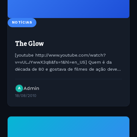
NOTÍCIAS
The Glow
[youtube http://www.youtube.com/watch?
v=vULJYwwX3q8&fs=1&hl=en_US] Quem é da
década de 80 e gostava de filmes de ação deve
conhecer este som. Ai eu te pergunto de qual
filme esta música faz parte ? 1) O Grande Dragão
Admin
A
Branco; 2) O último...
18/08/2010