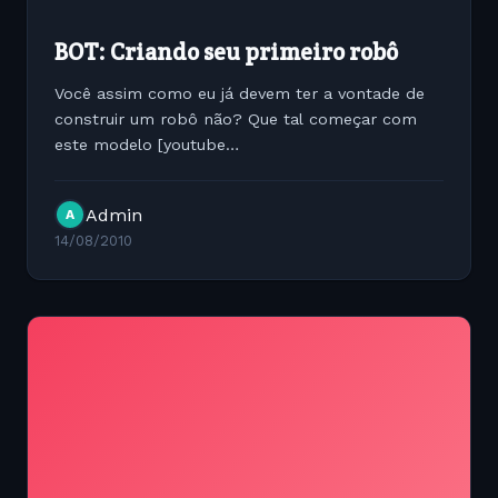
BOT: Criando seu primeiro robô
Você assim como eu já devem ter a vontade de
construir um robô não? Que tal começar com
este modelo [youtube
http://www.youtube.com/watch?
v=dvplpWJ9CcI&color1=0xe1600f&color2=0xfebd01&hl=e
Admin
A
Veja a matéria...
14/08/2010