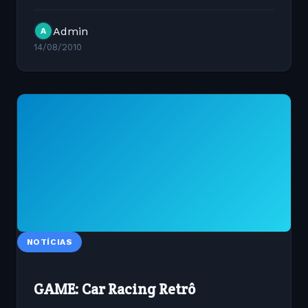
http://uzzors2k.4hv.org/index.php?page=blucar
Admin
A
14/08/2010
NOTÍCIAS
GAME: Car Racing Retrô