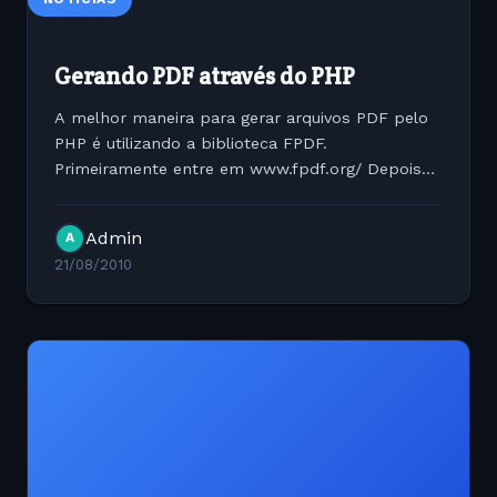
Gerando PDF através do PHP
A melhor maneira para gerar arquivos PDF pelo
PHP é utilizando a biblioteca FPDF.
Primeiramente entre em www.fpdf.org/ Depois
para utilizar é bem simples você pode usar este
código como exemplo: &lt;?php // Get required
Admin
A
files. require...
21/08/2010