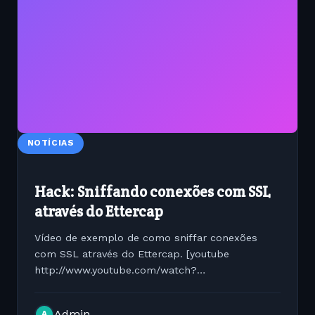
NOTÍCIAS
Hack: Sniffando conexões com SSL
através do Ettercap
Vídeo de exemplo de como sniffar conexões
com SSL através do Ettercap. [youtube
http://www.youtube.com/watch?
v=ESGV9zlo0Zo&hl=en_US&fs=1&] Não nos
responsabilizamos pelo conteúdo do vídeo.
Admin
A