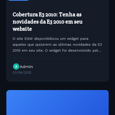
Cobertura E3 2010: Tenha as
novidades da E3 2010 em seu
website
O site EGW disponibilizou um widget para
aqueles que quizerem as últimas novidades da E3
2010 em seu site. O widget foi desenvolvido pela
empresa Blue Systems e está integrado com o
CMS do hotsite. É super simples de instalar
Admin
A
basta copiar o...
03/06/2010