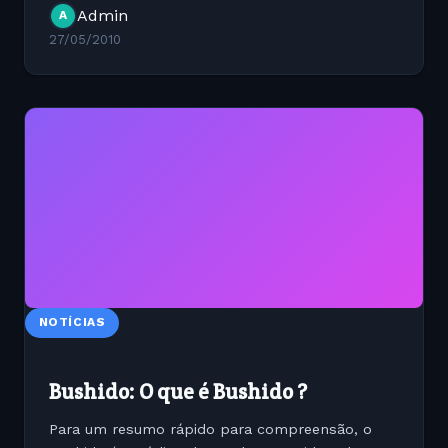
Admin
A
centos-5.5-x86_64-ispconfig-2
27/05/2010
NOTÍCIAS
Bushido: O que é Bushido ?
Para um resumo rápido para compreensão, o