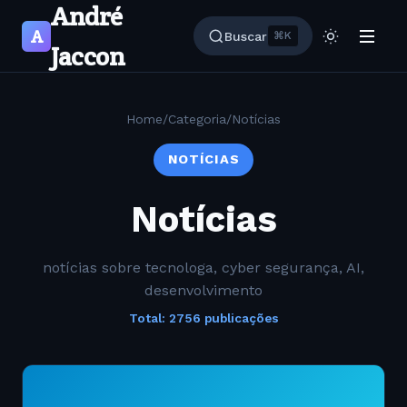
André
A
Buscar
⌘K
Jaccon
Home
/
Categoria
/
Notícias
NOTÍCIAS
Notícias
notícias sobre tecnologa, cyber segurança, AI,
desenvolvimento
Total: 2756 publicações