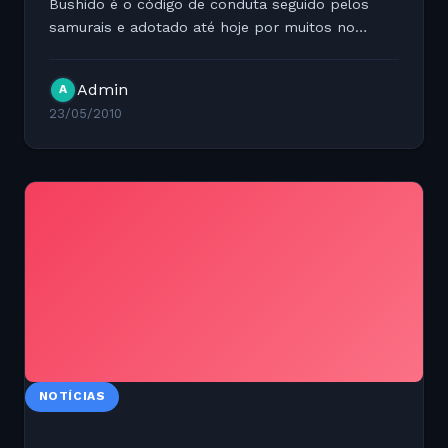
Bushido é o código de conduta seguido pelos
samurais e adotado até hoje por muitos no
Japão. O seu significado quer dizer "caminho do
guerreiro" e partem de 7 principais virtudes: * GI
Admin
A
(em japonês:...
23/05/2010
NOTÍCIAS