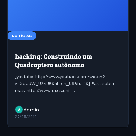
NOTÍCIAS
hacking: Construindo um
Quadcoptero autônomo
[youtube http://www.youtube.com/watch?
v=XpUdW_U2KJ8&hl=en_US&fs=1&] Para saber
mais http://www.ra.cs.uni-
tuebingen.de/forschung/flyingRobots/welcome_e.html
Admin
A
27/05/2010