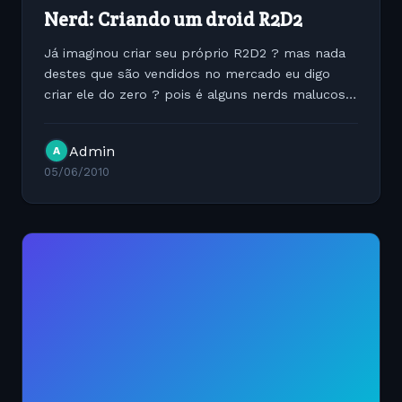
Nerd: Criando um droid R2D2
Já imaginou criar seu próprio R2D2 ? mas nada
destes que são vendidos no mercado eu digo
criar ele do zero ? pois é alguns nerds malucos
fãns de Guerra nas Estrelas toparam o desafio e
veja no vídeo o resultado. [youtube...
Admin
A
05/06/2010