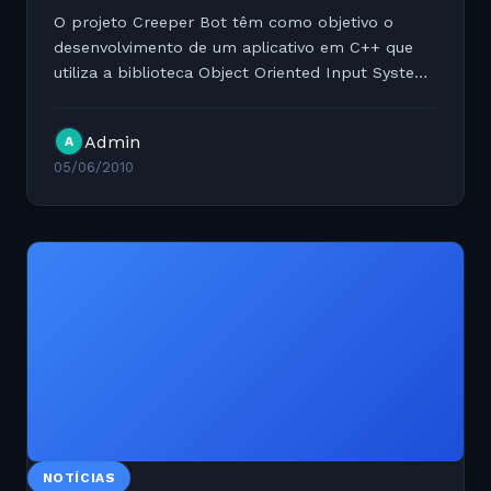
O projeto Creeper Bot têm como objetivo o
desenvolvimento de um aplicativo em C++ que
utiliza a biblioteca Object Oriented Input System.
O programa lê os comandos feitos no controle
do XBOX 360 que podem ser enviados via
Admin
A
Bluetooth para outros...
05/06/2010
NOTÍCIAS