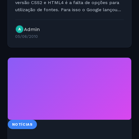
versão CSS2 e HTML4 é a falta de opções para
utilização de fontes. Para isso o Google lançou
agora em maio o Google Font Directory que é um
repositório de fonts open source que podem
Admin
A
ser...
05/06/2010
NOTÍCIAS