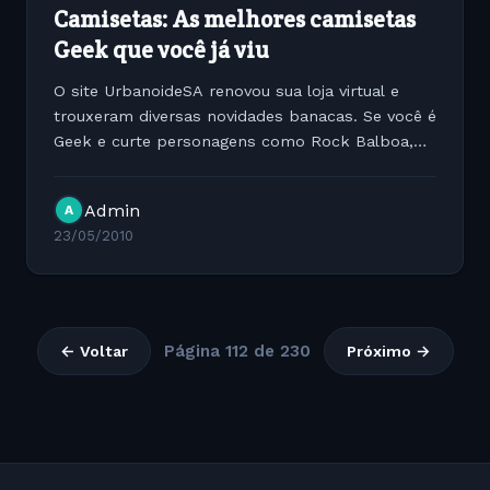
Camisetas: As melhores camisetas
Geek que você já viu
O site UrbanoideSA renovou sua loja virtual e
trouxeram diversas novidades banacas. Se você é
Geek e curte personagens como Rock Balboa,
Mario Bros, Bruce Lee entre outros você poderá
encontar camisetas com diversas estampas
Admin
A
bacanas. Para quem...
23/05/2010
Página 112 de 230
← Voltar
Próximo →