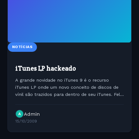
NOTÍCIAS
iTunes LP hackeado
A grande novidade no iTunes 9 é o recurso
iTunes LP onde um novo conceito de discos de
vínil são trazidos para dentro de seu iTunes. Feliz
ou infelizmente este recurso foi hackeado na
semana passada. Um vulnerabilidade no
Admin
A
Javascript/CSS da...
15/10/2009