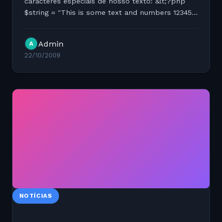
caracteres especiais de nosso texto: &lt;?php
$string = "This is some text and numbers 12345 and sym
£$%^&amp;"; $new_string = ereg_replace("[^A-
Za-z0-9]", "", $string);...
Admin
A
22/10/2009
NOTÍCIAS