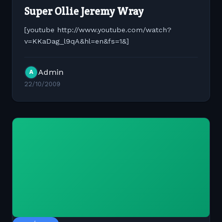
Super Ollie Jeremy Wray
[youtube http://www.youtube.com/watch?
v=KKaDag_l9qA&hl=en&fs=1&]
Admin
A
22/10/2009