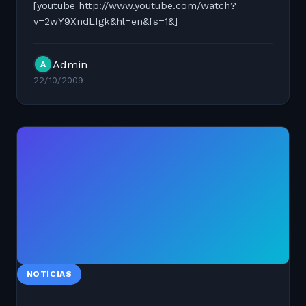
[youtube http://www.youtube.com/watch?
v=2wY9XndLIgk&hl=en&fs=1&]
Admin
A
22/10/2009
NOTÍCIAS