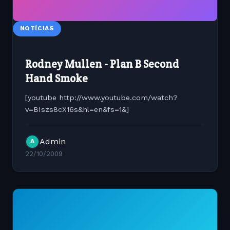
NOTÍCIAS
Rodney Mullen - Plan B Second
Hand Smoke
[youtube http://www.youtube.com/watch?
v=BIszs8cX16s&hl=en&fs=1&]
Admin
A
22/10/2009