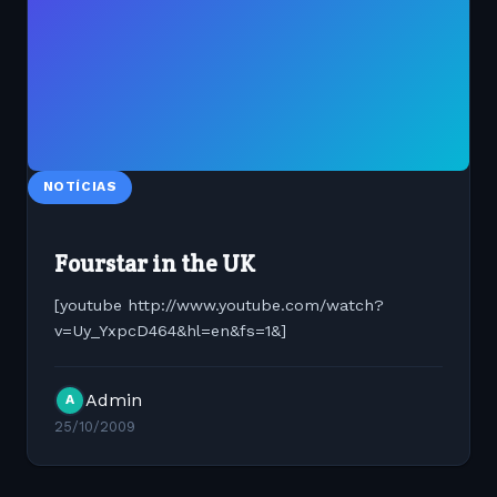
NOTÍCIAS
Fourstar in the UK
[youtube http://www.youtube.com/watch?
v=Uy_YxpcD464&hl=en&fs=1&]
Admin
A
25/10/2009