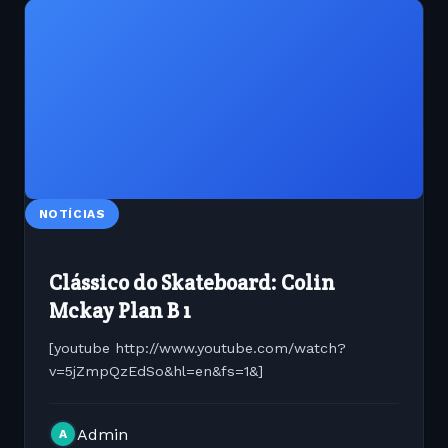
NOTÍCIAS
Clássico do Skateboard: Colin
Mckay Plan B 1
[youtube http://www.youtube.com/watch?
v=5jZmpQzEdSo&hl=en&fs=1&]
Admin
A