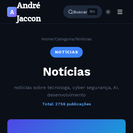
André
A
Buscar
⌘K
Jaccon
Home
/
Categoria
/
Notícias
NOTÍCIAS
Notícias
notícias sobre tecnologa, cyber segurança, AI,
desenvolvimento
Total: 2756 publicações