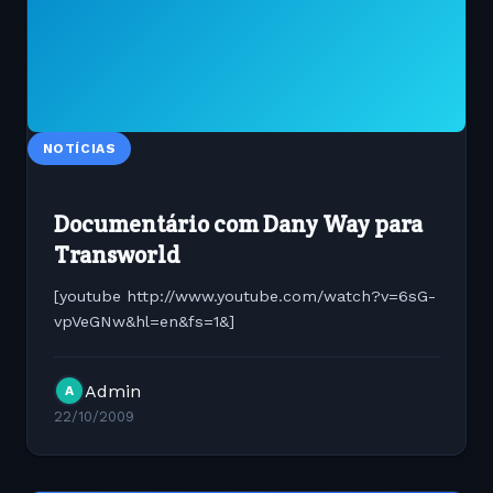
NOTÍCIAS
Documentário com Dany Way para
Transworld
[youtube http://www.youtube.com/watch?v=6sG-
vpVeGNw&hl=en&fs=1&]
Admin
A
22/10/2009