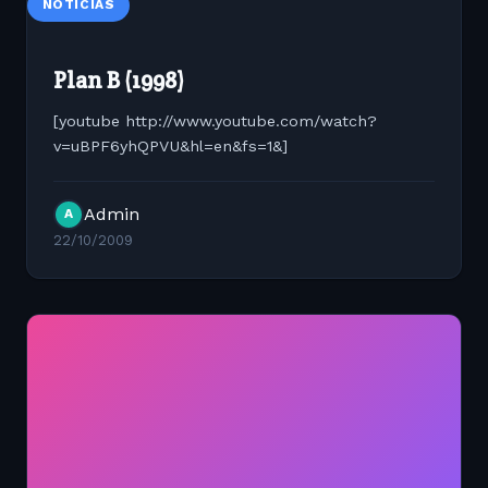
NOTÍCIAS
Plan B (1998)
[youtube http://www.youtube.com/watch?
v=uBPF6yhQPVU&hl=en&fs=1&]
Admin
A
22/10/2009