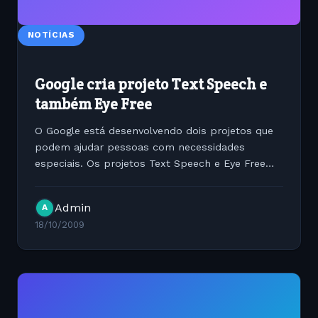
NOTÍCIAS
Google cria projeto Text Speech e
também Eye Free
O Google está desenvolvendo dois projetos que
podem ajudar pessoas com necessidades
especiais. Os projetos Text Speech e Eye Free
ajudam pessoas com dificuldades visuais a
navegar na internet, fazer ligações e ainda
Admin
A
escutar músicas com...
18/10/2009