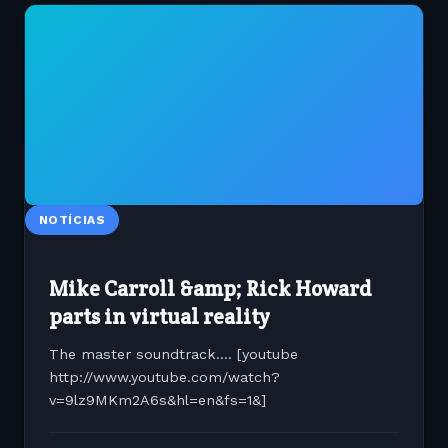
NOTÍCIAS
Mike Carroll &amp; Rick Howard
parts in virtual reality
The master soundtrack.... [youtube
http://www.youtube.com/watch?
v=9lz9MKm2A6s&hl=en&fs=1&]