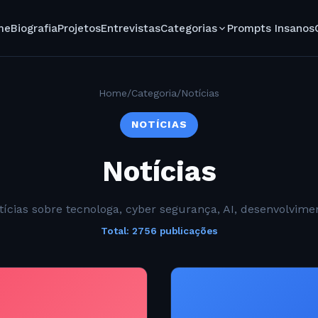
me
Biografia
Projetos
Entrevistas
Categorias
Prompts Insanos
Home
/
Categoria
/
Notícias
NOTÍCIAS
Notícias
tícias sobre tecnologa, cyber segurança, AI, desenvolvime
Total: 2756 publicações