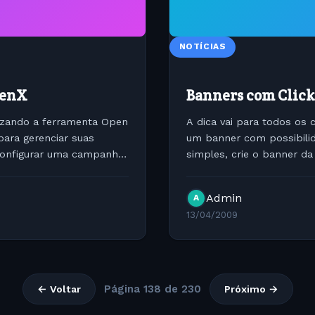
NOTÍCIAS
penX
Banners com Clic
izando a ferramenta Open
A dica vai para todos os 
ara gerenciar suas
um banner com possibilid
configurar uma campanha
simples, crie o banner da
utilize o script abaixo:...
Admin
A
13/04/2009
Página 138 de 230
← Voltar
Próximo →