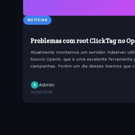
NOTÍCIAS
Problemas com root ClickTag no O
Atualmente montamos um servidor Adserver util
Source OpenX, que é uma excelente ferramenta p
campanhas. Porém um dia desses tivemos que 
utilizando a Tag: on (release) {...
Admin
A
14/04/2009