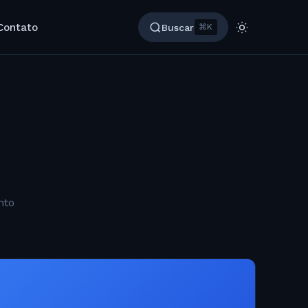
Contato
Buscar
⌘K
nto