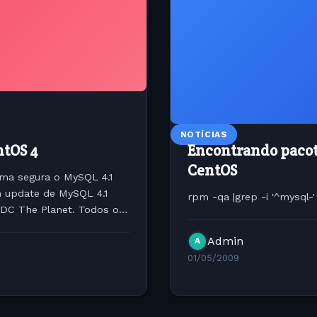
NOTÍCIAS
ntOS 4
Encontrando pacot
CentOS
rma segura o MySQL 4.1
 update de MySQL 4.1
rpm -qa |grep -i '^mysql-'
 DC The Planet. Todos os
Admin
A
01/05/2009