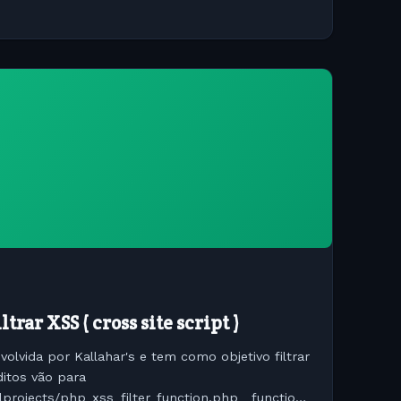
trar XSS ( cross site script )
volvida por Kallahar's e tem como objetivo filtrar
ditos vão para
llprojects/php_xss_filter_function.php function