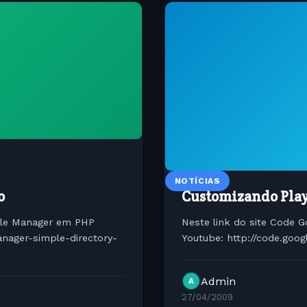
NOTÍCIAS
o
Customizando Play
File Manager em PHP
Neste link do site Code 
nager-simple-directory-
Youtube: http://code.goo
Admin
A
27/04/2009