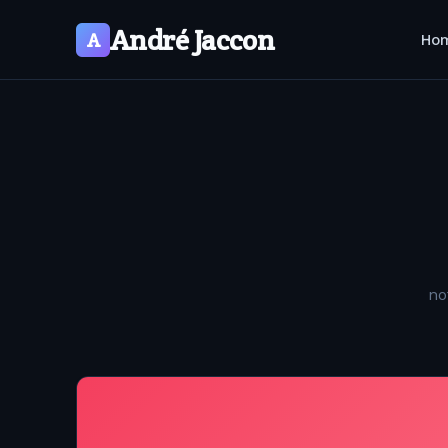
André Jaccon
A
Ho
no