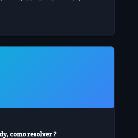
ove all...
y, como resolver ?