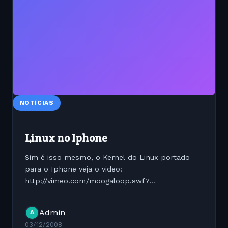
NOTÍCIAS
Linux no Iphone
Sim é isso mesmo, o Kernel do Linux portado
para o Iphone veja o video:
http://vimeo.com/moogaloop.swf?
clip_id=2373142&#038;server=vimeo.com&#038;show_titl
Linux...
Admin
A
03/12/2008