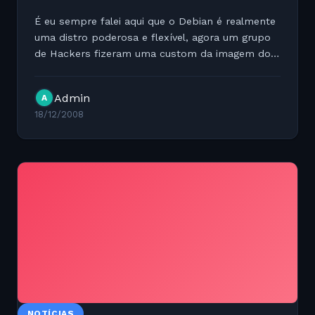
É eu sempre falei aqui que o Debian é realmente
uma distro poderosa e flexível, agora um grupo
de Hackers fizeram uma custom da imagem do
sistema para rodar no HTC G1 ( sim é isso
mesmo no HTC g1 ) ao lado do Android. Saiba
Admin
A
como cliquando no...
18/12/2008
NOTÍCIAS