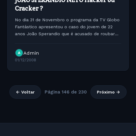
Cracker ?
No dia 31 de Novembro o programa da TV Globo
Fantástico apresentou o caso do jovem de 22
anos João Sperandio que é acusado de roubar
milhões de contas bancárias de clientes de
bancos pelo mundo. Vamos esclarecer, HACKER
Admin
A
é uma palavra utilizada...
01/12/2008
Página 146 de 230
← Voltar
Próximo →