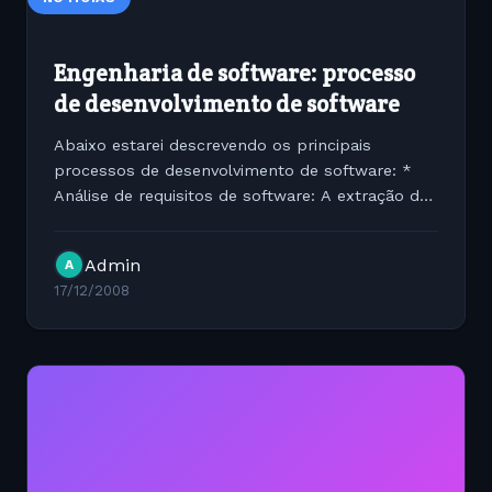
Engenharia de software: processo
de desenvolvimento de software
Abaixo estarei descrevendo os principais
processos de desenvolvimento de software: *
Análise de requisitos de software: A extração dos
requisitos de um desejado produto de software é
a primeira tarefa na sua criação. Embora o
Admin
A
cliente,...
17/12/2008