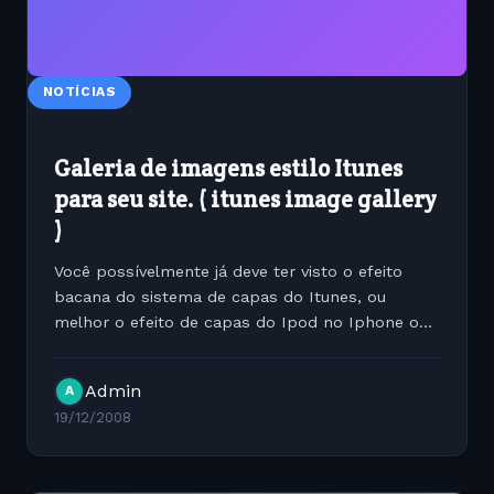
NOTÍCIAS
Galeria de imagens estilo Itunes
para seu site. ( itunes image gallery
)
Você possívelmente já deve ter visto o efeito
bacana do sistema de capas do Itunes, ou
melhor o efeito de capas do Ipod no Iphone ou
Ipod Touch, já imaginou que bacana implementar
este recurso em uma galeria de imagens para o
Admin
A
seu website ? e...
19/12/2008