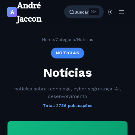
André
A
Buscar
⌘K
Jaccon
Home
/
Categoria
/
Notícias
NOTÍCIAS
Notícias
notícias sobre tecnologa, cyber segurança, AI,
desenvolvimento
Total: 2756 publicações