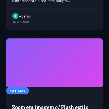
é interessante olhar este script:
http://lipidity.com/fancy-form/#example
Admin
A
19/12/2008
NOTÍCIAS
Zoom em imagem c/ Flash estilo