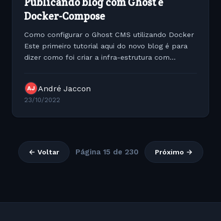
Publicando blog com Ghost e
Docker-Compose
Como configurar o Ghost CMS utilizando Docker
Este primeiro tutorial aqui do novo blog é para
dizer como foi criar a infra-estrutura com
Docker para instalar o Ghost. Criando estrutura
de pastas pa
André Jaccon
AJ
23/10/2022
Página 15 de 230
← Voltar
Próximo →