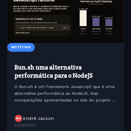
NOTÍCIAS
Bun.sh uma alternativa
performática para o NodeJS
O Bun.sh é um framework Javascript que é uma
alternativa performática ao NodeJS. Nas
comparações apresentadas no site do projeto é
possível ver que projetos servidos com ele como
servidor suportam um
André Jaccon
AJ
23/10/2022