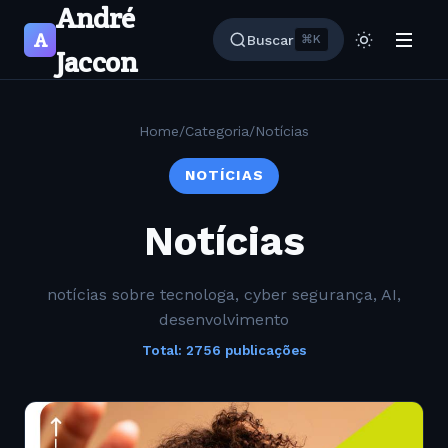
André
A
Buscar
⌘K
Jaccon
Home
/
Categoria
/
Notícias
NOTÍCIAS
Notícias
notícias sobre tecnologa, cyber segurança, AI,
desenvolvimento
Total: 2756 publicações