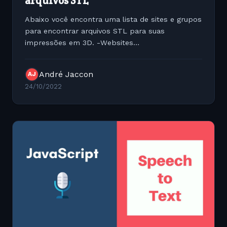
arquivos STL
Abaixo você encontra uma lista de sites e grupos
para encontrar arquivos STL para suas
impressões em 3D. -Websites
https://www.thingiverse.com/
https://all3dp.com/1/free-stl-files-3d-printer-
André Jaccon
AJ
models-3
24/10/2022