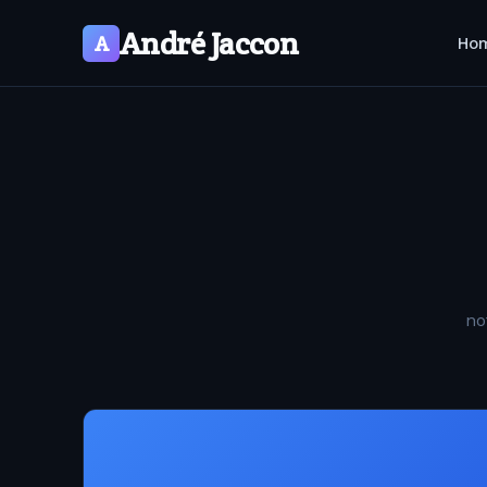
André Jaccon
A
Ho
no