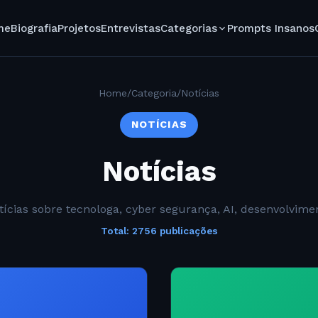
me
Biografia
Projetos
Entrevistas
Categorias
Prompts Insanos
Home
/
Categoria
/
Notícias
NOTÍCIAS
Notícias
tícias sobre tecnologa, cyber segurança, AI, desenvolvime
Total: 2756 publicações