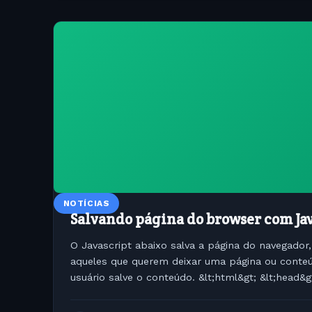
NOTÍCIAS
Salvando página do browser com Ja
O Javascript abaixo salva a página do navegador
aqueles que querem deixar uma página ou conteú
usuário salve o conteúdo. &lt;html&gt; &lt;head&gt
language="JavaScript"&gt;...