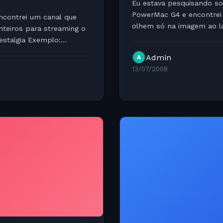
Eu estava pesquisando so
PowerMac G4 e encontrei 
ncontrei um canal que
olhem só na imagem ao la
inteiros para streaming o
estalgia Exemplo:
Admin
A
13/07/2008