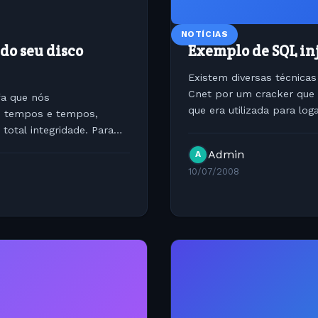
NOTÍCIAS
do seu disco
Exemplo de SQL in
Existem diversas técnicas
Cnet por um cracker que p
fa que nós
que era utilizada para lo
e tempos e tempos,
informações contidas nest
total integridade. Para
...
Admin
A
10/07/2008