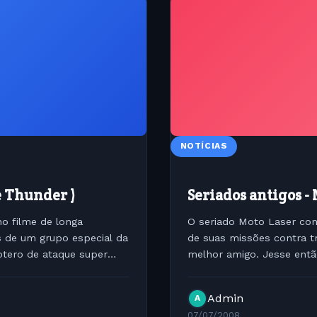
NOTÍCIAS
e Thunder )
Seriados antigos - 
o filme de longa
O seriado Moto Laser con
de um grupo especial da
de suas missões contra tr
ptero de ataque super
melhor amigo. Jesse entã
do Governo, para fazer pa
Admin
A
07/07/2008