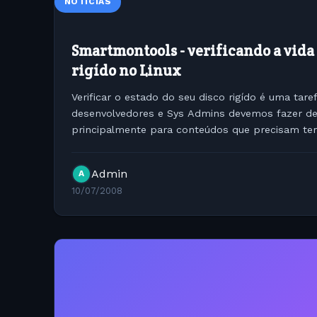
NOTÍCIAS
Smartmontools - verificando a vida 
rigído no Linux
Verificar o estado do seu disco rigído é uma tare
desenvolvedores e Sys Admins devemos fazer d
principalmente para conteúdos que precisam ter 
facilitar esta tarefa podemos utilizar ferramentas
Admin
A
10/07/2008