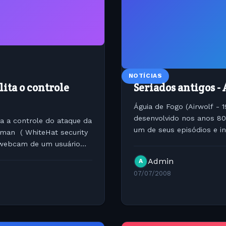
NOTÍCIAS
lita o controle
Seriados antigos - 
Águia de Fogo (Airwolf - 
desenvolvido nos anos 8
ta a controle do ataque da
um de seus episódios e i
man ( WhiteHat security
deu origem a uma série. Es
 webcam de um usuário
Admin
A
07/07/2008