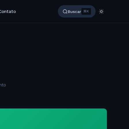
Contato
Buscar
⌘K
nto