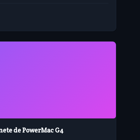
seada no...
nete de PowerMac G4