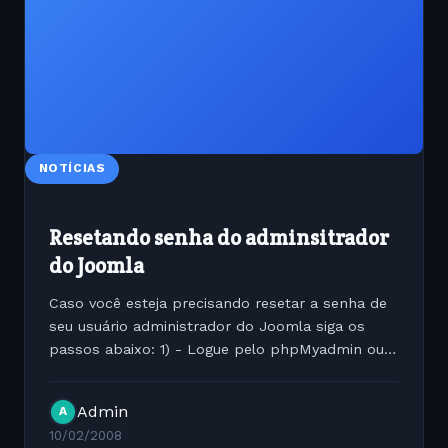
NOTÍCIAS
Resetando senha do adminsitrador
do Joomla
Caso você esteja precisando resetar a senha de
seu usuário administrador do Joomla siga os
passos abaixo: 1) - Logue pelo phpMyadmin ou
algum outro cliente de MySQL desejado; 2) -
Caso esteja utilizando o phpMyadmin clique na
Admin
A
base de dados que o...
10/02/2008