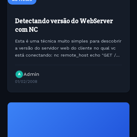
Detectando versão do WebServer
com NC
Esta é uma técnica muito simples para descobrir
a versão do servidor web do cliente no qual vc
está conectando: nc remote_host echo "GET /
HTTP/1.0 [enter] [enter] "| nc
www.somecompanyasanexample.com
Admin
A
80Exemplode de saída do comando: HTTP/1.1...
01/02/2008