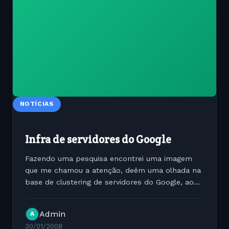
NOTÍCIAS
Infra de servidores do Google
Fazendo uma pesquisa encontrei uma imagem
que me chamou a atenção, deêm uma olhada na
base de clustering de servidores do Google, ao
contrário de servidores elegantes de última
geração máquina Pentium MMX em máquina
Admin
A
semi-abertas:
30/01/2008