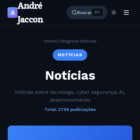
André
A
Buscar
⌘K
Jaccon
Home
/
Categoria
/
Notícias
NOTÍCIAS
Notícias
notícias sobre tecnologa, cyber segurança, AI,
desenvolvimento
Total: 2756 publicações