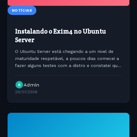
NOTÍCIAS
Instalando o Exim4 no Ubuntu
Server
O Ubuntu Server está chegando a um nivel de
maturidade respetável, a poucos dias comecei a
fazer alguns testes com a distro e constatei que
a Canonical realmente está fazendo um bom
papel, a distribuição possui os mesmos
Admin
A
conceitos do segurança...
29/01/2008