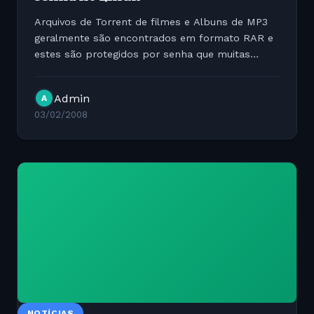
Arquivos de Torrent de filmes e Albuns de MP3
geralmente são encontrados em formato RAR e
estes são protegidos por senha que muitas
vezes apontam para um local onde faz com que
o usuário tenha que pagar uma quantia para
Admin
A
liberar a senha para abrir...
03/02/2008
NOTÍCIAS