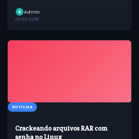
size=1024K | sort -nr |head -1 - Encontrado o
Admin
A
maior arquivo em um diretório du...
05/02/2008
NOTÍCIAS
Crackeando arquivos RAR com
senha no Linux