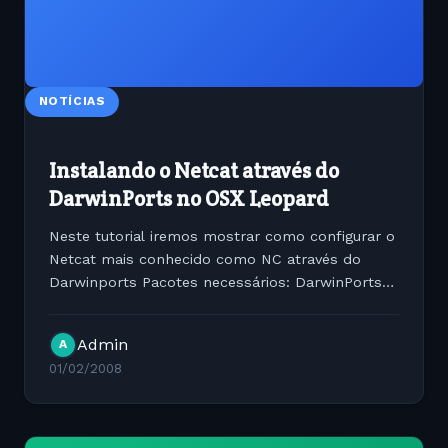
NOTÍCIAS
Instalando o Netcat através do
DarwinPorts no OSX Leopard
Neste tutorial iremos mostrar como configurar o
Netcat mais conhecido como NC através do
Darwinports Pacotes necessários: DarwinPorts-
1.5.0-10.4.dmg Download:
http://netcat.darwinports.com/download/
Admin
A
Iniciando a instalação Primeiramente baixe e...
01/02/2008