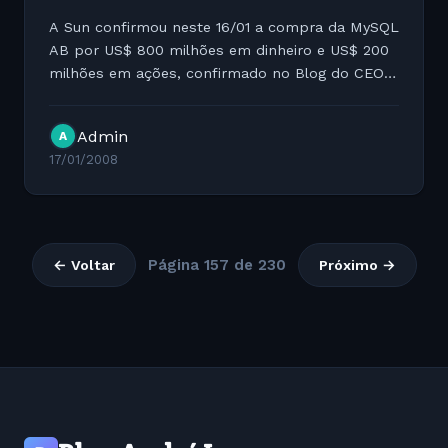
A Sun confirmou neste 16/01 a compra da MySQL
AB por US$ 800 milhões em dinheiro e US$ 200
milhões em ações, confirmado no Blog do CEO
Jonathan Schawartz “O CEO da Sun, Jonathan
Schwartz, publicou em seu blog a notícia de que
Admin
A
a Sun vai...
17/01/2008
Página 157 de 230
← Voltar
Próximo →