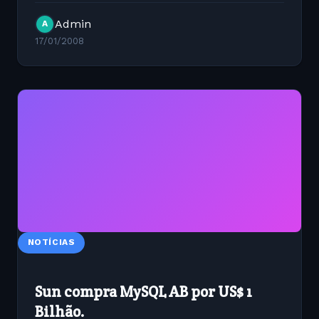
Developer Tools para compilar o MySQL, nestes
Admin
A
pacotes está contigo o...
17/01/2008
NOTÍCIAS
Sun compra MySQL AB por US$ 1
Bilhão.