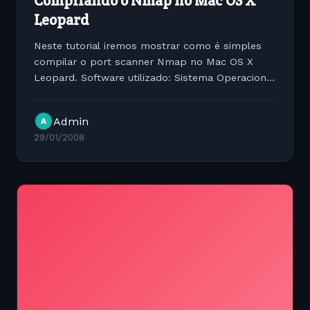
Compilando o Nmap no Mac OS X
Leopard
Neste tutorial iremos mostrar como é simples
compilar o port scanner Nmap no Mac OS X
Leopard. Software utilizado: Sistema Operacional
Mac OS X Leopard 10.5 XCode Hardware
MacBook White Processador Intel Core 2 Duo 2
Admin
A
Ghz 1 GB RAM DDR2 667 Mhz O...
29/01/2008