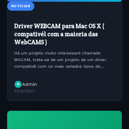
NOTÍCIAS
Driver WEBCAM para Mac OS X (
compativél com a maioria das
WebCAMS )
Há um projeto muito interessant chamado
MACAM, trata-se de um projeto de um driver
compativél com os mais variados tipos de
WEBCAM compativeis para MAC OS X. O link do
projeto está abaixo: http://webcam-
Admin
A
osx.sourceforge.net/downloads.html
31/12/2007