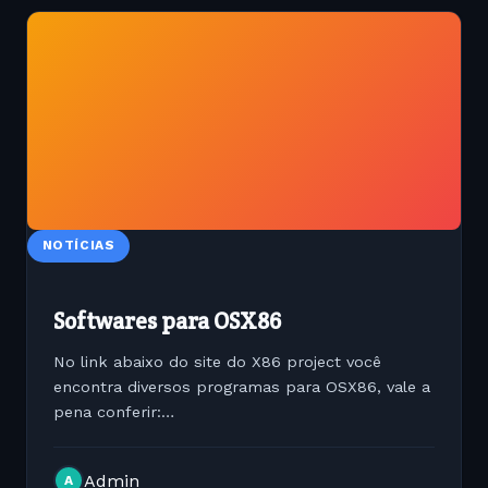
NOTÍCIAS
Softwares para OSX86
No link abaixo do site do X86 project você
encontra diversos programas para OSX86, vale a
pena conferir:
http://wiki.osx86project.org/wiki/index.php/X86_softwa
até
Admin
A