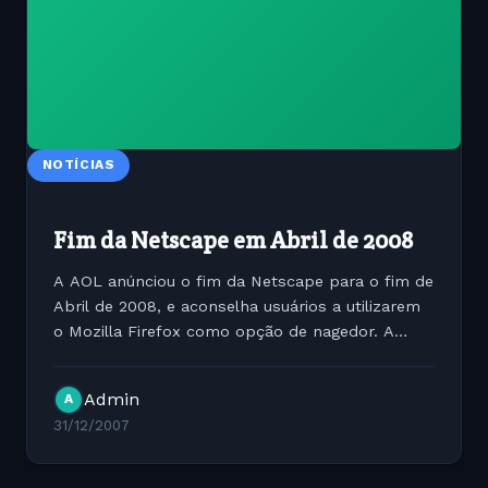
NOTÍCIAS
Fim da Netscape em Abril de 2008
A AOL anúnciou o fim da Netscape para o fim de
Abril de 2008, e aconselha usuários a utilizarem
o Mozilla Firefox como opção de nagedor. A
Netscape teve um papel fundamental para as
comunidades de software livre, dela veio o código
Admin
A
fonte do...
31/12/2007