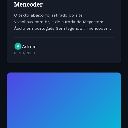
Mencoder
O texto abaixo foi retirado do site
Vivaolinux.com.br, e de autoria de Megatron:
Áudio em português Sem legenda # mencoder
dvd://1 -alang pt -oac mp3lame -lameopts \
mode=0:br=128:vol=10 -ovc lavc -lavcopts \
Admin
A
vcodec=msmpeg4:vbitrate=800 -vf...
03/01/2008