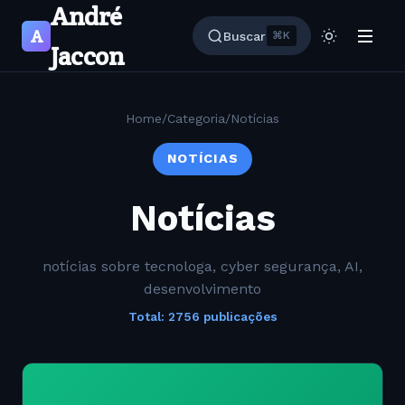
André
A
Buscar
⌘K
Jaccon
Home
/
Categoria
/
Notícias
NOTÍCIAS
Notícias
notícias sobre tecnologa, cyber segurança, AI,
desenvolvimento
Total: 2756 publicações