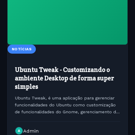
NOTÍCIAS
Ubuntu Tweak - Customizando o
ambiente Desktop de forma super
simples
Ubuntu Tweak, é uma aplicação para gerenciar
funcionalidades do Ubuntu como customização
de funcionalidades do Gnome, gerenciamento de
energia, customizalização do Compiz,
configuração de hardware da máquina,
Admin
A
programas que iniciam com o...