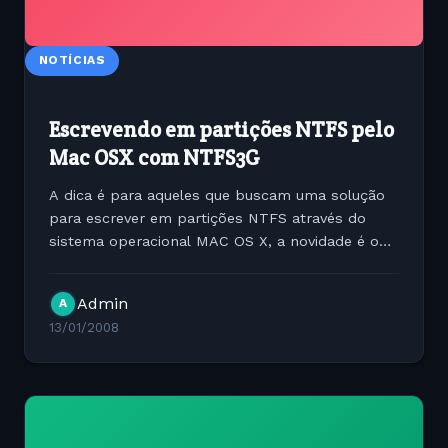
NOTÍCIAS
Escrevendo em partições NTFS pelo
Mac OSX com NTFS3G
A dica é para aqueles que buscam uma solução
para escrever em partições NTFS através do
sistema operacional MAC OS X, a novidade é o
NTFS3G projeto primeiramente desenvolvido
para que usuários de Gnu/Linux pudessem
Admin
A
escrever em partições...
13/01/2008