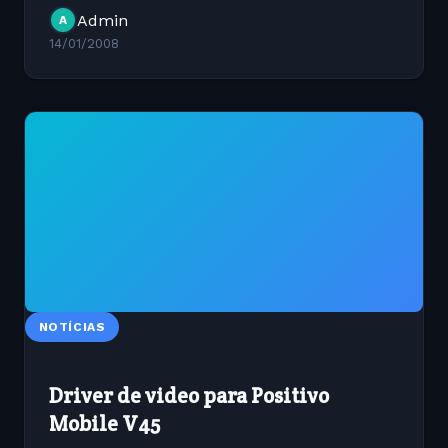
usuário simplesmente descompacta um tar.gz e
Admin
A
inicia um daemon e...
14/01/2008
NOTÍCIAS
Driver de video para Positivo
Mobile V45