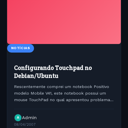
NOTÍCIAS
Configurando Touchpad no
Debian/Ubuntu
Rescentemente comprei um notebook Positivo
modelo Mobile V41, este notebook possui um
mouse TouchPad no qual apresentou problemas
para a utilização do scroll de janelas utilizando o
touchpad, este problema foi constatado no
Admin
A
Debian 4.0 ( Etch ) e...
08/04/2007