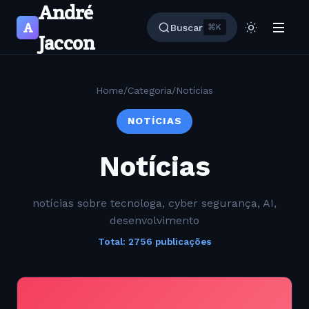
André
A
Buscar
⌘K
Jaccon
Home
/
Categoria
/
Notícias
NOTÍCIAS
Notícias
notícias sobre tecnologa, cyber segurança, AI,
desenvolvimento
Total: 2756 publicações