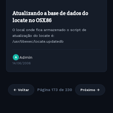
Atualizando a base de dados do
locate no OSX86
O local onde fica armazenado o script de
atualização do locate é:
/usr/libexec/locate.updatedb
Admin
A
14/06/2006
Página 173 de 230
← Voltar
Próximo →