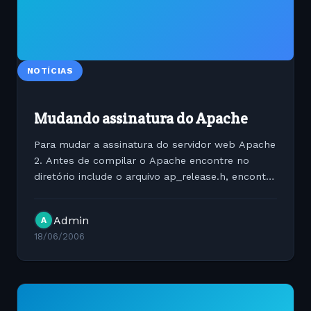
NOTÍCIAS
Mudando assinatura do Apache
Para mudar a assinatura do servidor web Apache
2. Antes de compilar o Apache encontre no
diretório include o arquivo ap_release.h, encontre
pela linha #define AP_SERVERBASEPRODUCT
"Apache" descomente a linha e no lugar do
Admin
A
Apache substitua pela...
18/06/2006