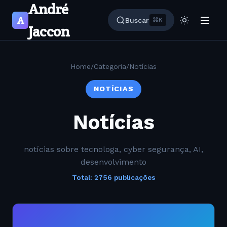
André
A
Buscar
⌘K
Jaccon
Home
/
Categoria
/
Notícias
NOTÍCIAS
Notícias
notícias sobre tecnologa, cyber segurança, AI,
desenvolvimento
Total: 2756 publicações