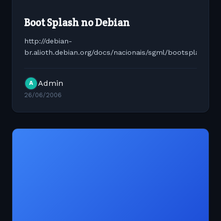
Boot Splash no Debian
http://debian-
br.alioth.debian.org/docs/nacionais/sgml/bootsplash/b
Admin
A
26/06/2006