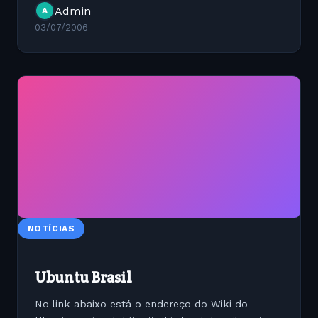
Admin
A
root na máquina, para...
03/07/2006
NOTÍCIAS
Ubuntu Brasil
No link abaixo está o endereço do Wiki do