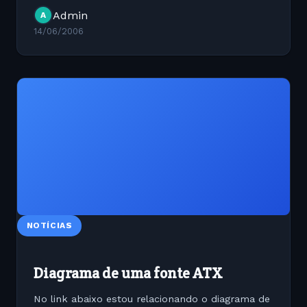
usarem o OSS, mas a saída de áudio no Gnome
Admin
A
por padrão é o...
14/06/2006
NOTÍCIAS
Diagrama de uma fonte ATX
No link abaixo estou relacionando o diagrama de