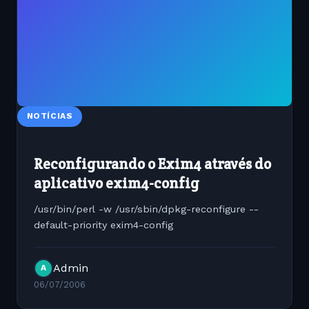
NOTÍCIAS
Reconfigurando o Exim4 através do
aplicativo exim4-config
/usr/bin/perl -w /usr/sbin/dpkg-reconfigure --
default-priority exim4-config
Admin
A
06/07/2006