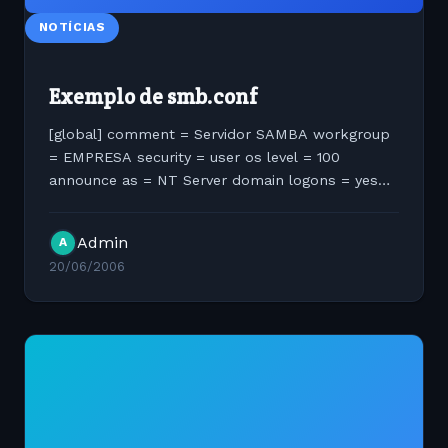
NOTÍCIAS
Exemplo de smb.conf
[global] comment = Servidor SAMBA workgroup
= EMPRESA security = user os level = 100
announce as = NT Server domain logons = yes
logon script = %U.bat logon path =
//%L/Profiles/%U domain master = yes local
Admin
A
master = yes preferred master = yes guest...
20/06/2006