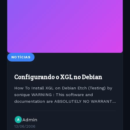
NOTÍCIAS
Configurando o XGL no Debian
How To Install XGL on Debian Etch (Testing) by
sonique WARNING : This software and
documentation are ABSOLUTELY NO WARRANTY,
Author of this docucumentation can't be in
charge of any bug, crash, errors... Release v1.2 -
Admin
A
June, 6 2006 News Before...
13/06/2006