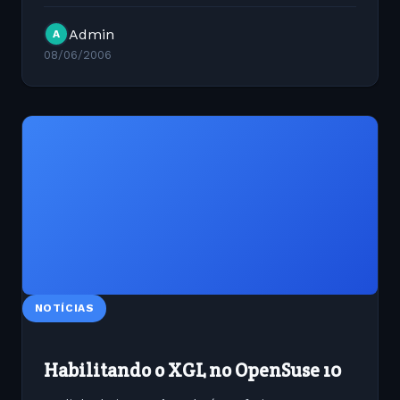
PATH="$PATH:$JAVA_HOME/bin" export
Admin
A
JAVA_HOME CLASSPATH MANPATH PATH
08/06/2006
NOTÍCIAS
Habilitando o XGL no OpenSuse 10