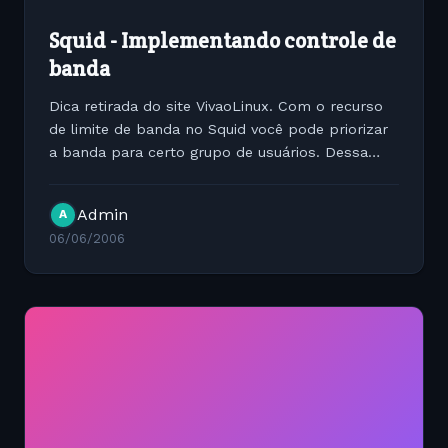
Squid - Implementando controle de
banda
Dica retirada do site VivaoLinux. Com o recurso
de limite de banda no Squid você pode priorizar
a banda para certo grupo de usuários. Dessa
forma não corremos o risco de um diretor da
empresa estar necessitando baixar um email
Admin
A
importantíssimo...
06/06/2006