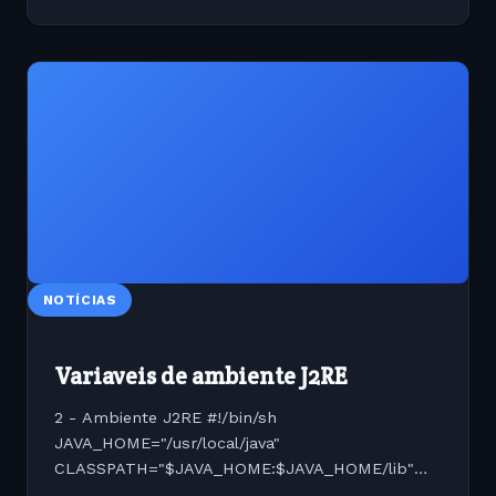
NOTÍCIAS
Variaveis de ambiente J2RE
2 - Ambiente J2RE #!/bin/sh
JAVA_HOME="/usr/local/java"
CLASSPATH="$JAVA_HOME:$JAVA_HOME/lib"
MANPATH="$MANPATH:$JAVA_HOME/man"