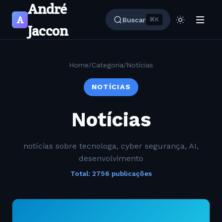
André
A
Buscar
⌘K
Jaccon
Home
/
Categoria
/
Notícias
NOTÍCIAS
Notícias
notícias sobre tecnologa, cyber segurança, AI,
desenvolvimento
Total: 2756 publicações