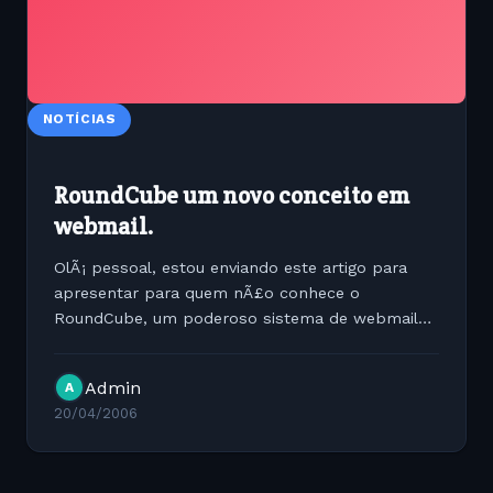
NOTÍCIAS
RoundCube um novo conceito em
webmail.
OlÃ¡ pessoal, estou enviando este artigo para
apresentar para quem nÃ£o conhece o
RoundCube, um poderoso sistema de webmail
baseado em PHP com MySQL. vale a pena
conferir a URL do projeto:
Admin
A
http://www.roundcube.net
20/04/2006