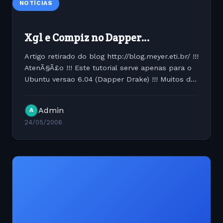
NOTÍCIAS
Xgl e Compiz no Dapper…
Artigo retirado do blog http://blog.meyer.eti.br/ !!!
AtenÃ§Ã£o !!! Este tutorial serve apenas para o
Ubuntu versao 6.04 (Dapper Drake) !!! Muitos de
vocÃªs jÃ¡ viram vÃ­deos de demonstraÃ§Ã£o do
Xgl e Compiz como este. Realmente...
Admin
A
24/05/2006