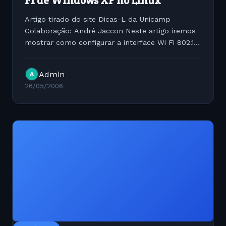
Fi de Windows XP no Linux
Artigo tirado do site Dicas-L da Unicamp
Colaboração: André Jaccon Neste artigo iremos
mostrar como configurar a interface Wi Fi 802.11b
com chipset Realtek RTL 8180L, que geralmente
fabricantes como Surecom e D-Link utilizam
Admin
A
este chipset, para...
26/05/2006