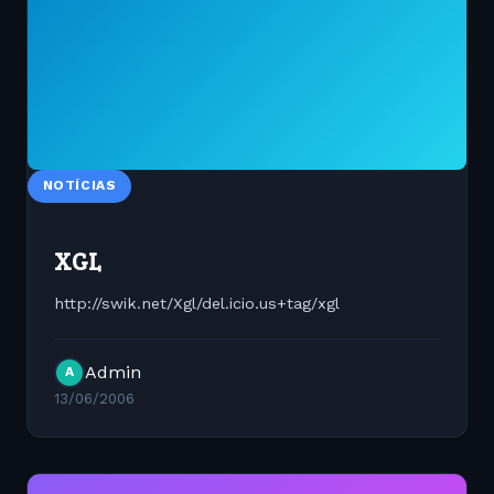
NOTÍCIAS
XGL
http://swik.net/Xgl/del.icio.us+tag/xgl
Admin
A
13/06/2006