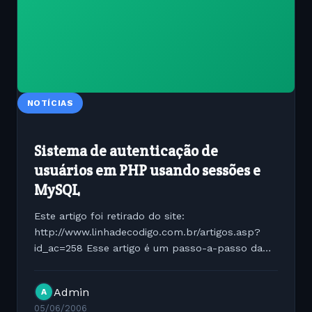
NOTÍCIAS
Sistema de autenticação de
usuários em PHP usando sessões e
MySQL
Este artigo foi retirado do site:
http://www.linhadecodigo.com.br/artigos.asp?
id_ac=258 Esse artigo é um passo-a-passo da
criação de um simples sistema de autenticação
de usuários usando banco de dados MySQL e
Admin
A
principalmente, as poderosas...
05/06/2006