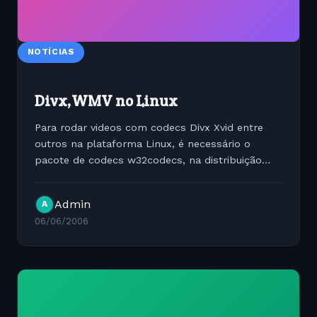
NOTÍCIAS
Divx,WMV no Linux
Para rodar videos com codecs Divx Xvid entre
outros na plataforma Linux, é necessário o
pacote de codecs w32codecs, na distribuição
Debian minha preferida rs., você pode fazer esta
tarefa de forma descomplicada através do apt-
Admin
A
get. para isso...
06/06/2006