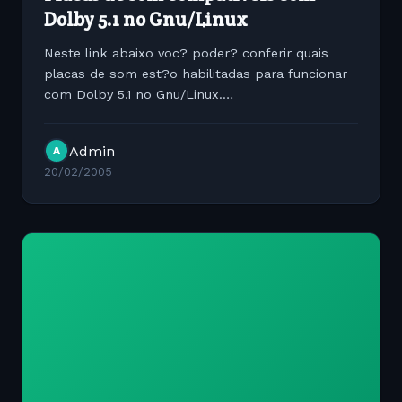
Dolby 5.1 no Gnu/Linux
Neste link abaixo voc? poder? conferir quais
placas de som est?o habilitadas para funcionar
com Dolby 5.1 no Gnu/Linux.
http://www.linuxhardware.org/article.pl?
sid=01/04/16/1249249&amp;mode=thread
Admin
A
20/02/2005