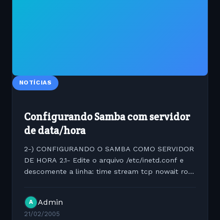
NOTÍCIAS
Configurando Samba com servidor
de data/hora
2-) CONFIGURANDO O SAMBA COMO SERVIDOR
DE HORA 2.1- Edite o arquivo /etc/inetd.conf e
descomente a linha: time stream tcp nowait root
internal 2.2- Reinicie o inet com o comando:
/etc/rc.d/init.d/inet restart 3- Se vc estiver
Admin
A
usando o samba como PDC...
21/02/2005