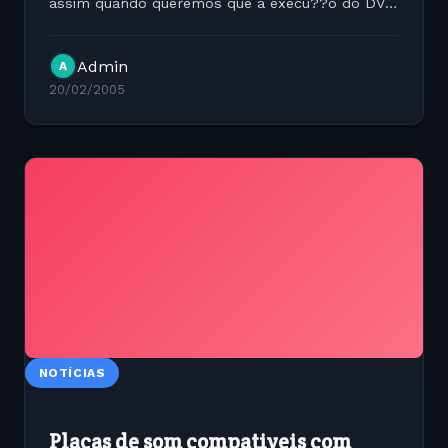
assim quando queremos que a execu??o do DVD
seja perfeita. Neste tutorial estaremos
mostrando como customizar seu Gnu/Linux para
Admin
A
tirar 100% de aproveitamento na...
20/02/2005
NOTÍCIAS
Placas de som compativeis com