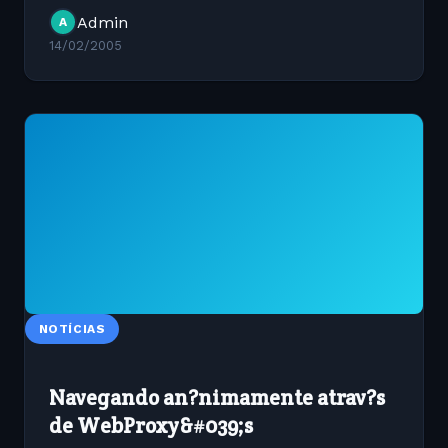
http://fsbox.org/repositorio/Documentos/cgi_perl.htm
Admin
A
14/02/2005
NOTÍCIAS
Navegando an?nimamente atrav?s
de WebProxy&#039;s