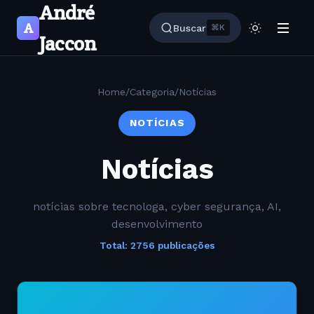
André
A
Buscar
⌘K
Jaccon
Home
/
Categoria
/
Notícias
NOTÍCIAS
Notícias
notícias sobre tecnologa, cyber segurança, AI,
desenvolvimento
Total: 2756 publicações