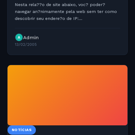
Nesta rela??o de site abaixo, voc? poder?
navegar an?nimamente pela web sem ter como
descobrir seu endere?o de IP:
http://anonymouse.ws/
http://www.shadowbrowser.com/?pin=trial
Admin
A
http://www.anonymization.net/
13/02/2005
http://www.guardster.com/...
NOTÍCIAS