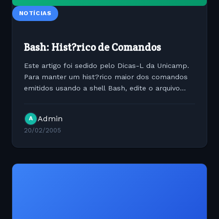
NOTÍCIAS
Bash: Hist?rico de Comandos
Este artigo foi sedido pelo Dicas-L da Unicamp.
Para manter um hist?rico maior dos comandos
emitidos usando a shell Bash, edite o arquivo
~/.bashrc e inclua as seguintes linhas: export
HISTSIZE=1000 export HISTFILESIZE=1000
Admin
A
Desta forma armazenamos...
20/02/2005