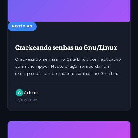
NOTÍCIAS
Crackeando senhas no Gnu/Linux
Crackeando senhas no Gnu/Linux com aplicativo
John the ripper Neste artigo iremos dar um
exemplo de como crackear senhas no Gnu/Linux
usando o aplicativo John the ripper. ? de
responsabilidade do usu?rio as consequ?ncias
Admin
A
do uso desta ferramenta....
12/02/2005