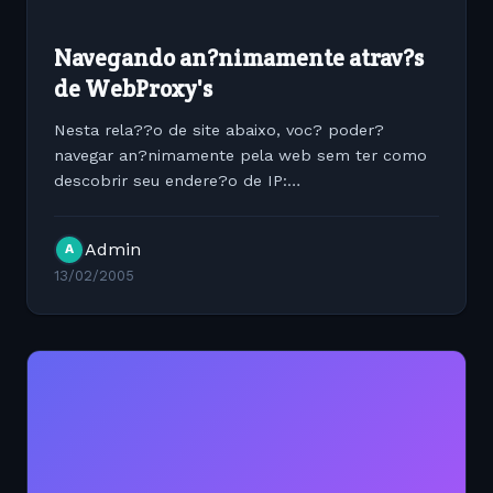
Navegando an?nimamente atrav?s
de WebProxy's
Nesta rela??o de site abaixo, voc? poder?
navegar an?nimamente pela web sem ter como
descobrir seu endere?o de IP:
http://anonymouse.ws/
http://www.shadowbrowser.com/?pin=trial
Admin
A
http://www.anonymization.net/
13/02/2005
http://www.guardster.com/...