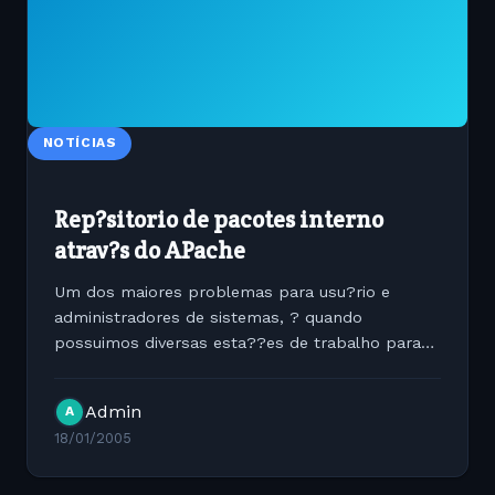
NOTÍCIAS
Rep?sitorio de pacotes interno
atrav?s do APache
Um dos maiores problemas para usu?rio e
administradores de sistemas, ? quando
possuimos diversas esta??es de trabalho para
ger?nciar, configurar e atualizar e temos que
baixar de reposit?rios de pacotes Apt-Get pela
Admin
A
internet em todas as esta??es,...
18/01/2005