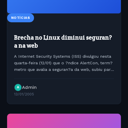
NOTÍCIAS
Brecha no Linux diminui seguran?
a na web
A Internet Security Systems (ISS) divulgou nesta
quarta-feira (12/01) que o ?ndice AlertCon, term?
metro que avalia a seguran?a da web, subiu para
o n?vel 2, em uma escala que vai de 1 (menos
grave) a 4 (mais grave). *Lembrando que estes
Admin
A
texto acima...
13/01/2005