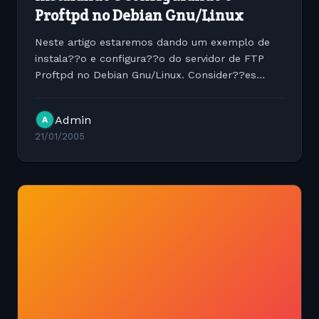
Proftpd no Debian Gnu/Linux
Neste artigo estaremos dando um exemplo de
instala??o e configura??o do servidor de FTP
Proftpd no Debian Gnu/Linux. Consider??es
iniciais: Sistema Operacional usado para este
artigo Debian Gnu/Linux 3.0 R4, kernel 2.4.28
Admin
A
Hardware: Pentium III 500...
21/01/2005