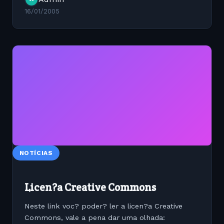
syntax-ns#"&gt;...
16/01/2005
NOTÍCIAS
Licen?a Creative Commons
Neste link voc? poder? ler a licen?a Creative
Commons, vale a pena dar uma olhada: