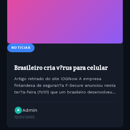
NOTÍCIAS
Brasileiro cria v?rus para celular
Artigo retirado do site IDGNow A empresa
finlandesa de seguran?a F-Secure anunciou nesta
ter?a-feira (11/01) que um brasileiro desenvolveu e
divulgou o primeiro v?rus para telefones
celulares que se espalha por mais de uma
Admin
A
maneira. A praga, chamada...
12/01/2005