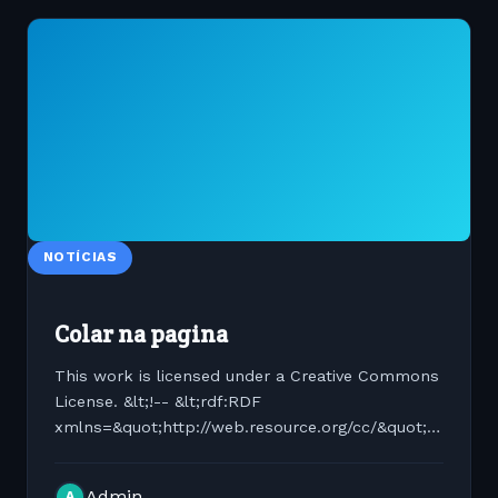
NOTÍCIAS
Colar na pagina
This work is licensed under a Creative Commons
License. &lt;!-- &lt;rdf:RDF
xmlns=&quot;http://web.resource.org/cc/&quot;
xmlns:dc="http://purl.org/dc/elements/1.1/"
xmlns:rdf="http://www.w3.org/1999/02/22-rdf-
Admin
A