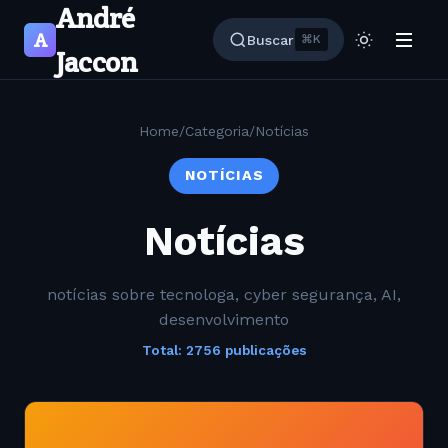
André
A
Buscar
⌘K
Jaccon
Home
/
Categoria
/
Notícias
NOTÍCIAS
Notícias
notícias sobre tecnologa, cyber segurança, AI,
desenvolvimento
Total: 2756 publicações