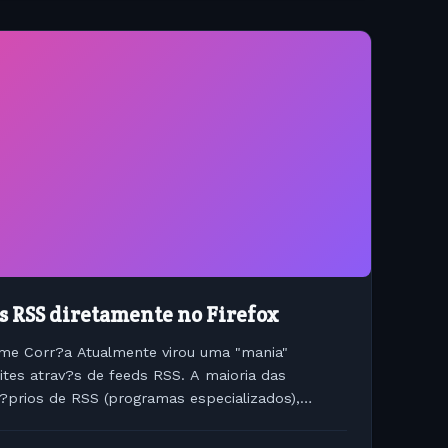
s RSS diretamente no Firefox
me Corr?a Atualmente virou uma "mania"
ites atrav?s de feeds RSS. A maioria das
pr?prios de RSS (programas especializados),
uco pr?ticos. Para mim quanto...