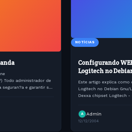
NOTÍCIAS
manda
Configurando WEB
Logitech no Debi
ine
/) Todo administrador de
Este artigo explica com
 seguran?a e garantir sua
Logitech no Debian Gnu/
....
Dexxa chipset Logitech 
sobre o sistema: Debian 3.
Admin
A
12/12/2004