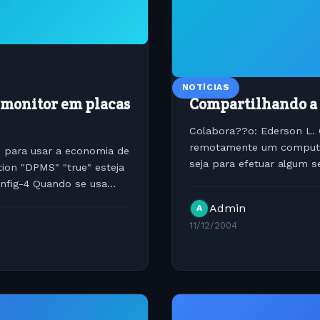
NOTÍCIAS
 monitor em placas
Compartilhando a 
Colabora??o: Ederson L. 
remotamente um computad
 para usar a economia de
seja para efetuar algum 
tion "DPMS" "true" esteja
amigo, ou at? mesmo most
nfig-4 Quando se usa
Admin
A
11/12/2004