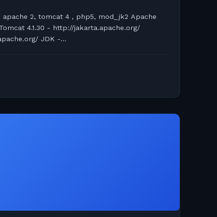
apache 2, tomcat 4 , php5, mod_jk2 Apache
omcat 4.1.30 - http://jakarta.apache.org/
.apache.org/ JDK -
1.4.2/download.html Php5 - http://www.php.net...