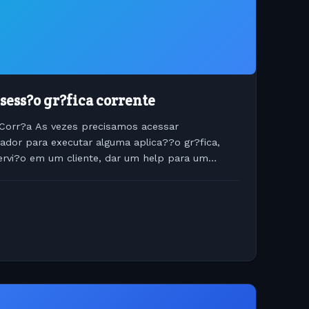
sess?o gr?fica corrente
Corr?a As vezes precisamos acessar
or para executar alguma aplica??o gr?fica,
servi?o em um cliente, dar um help para um
rar alguma funcionalidade na...