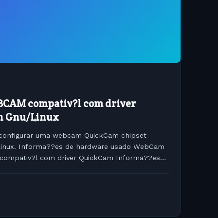
CAM compativ?l com driver
an Gnu/Linux
o configurar uma webcam QuickCam chipset
Linux. Informa??es de hardware usado WebCam
- compativ?l com driver QuickCam Informa??es
0 R2 ( Kernel 2.4.28) -...