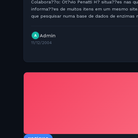
Colabora??o: Ot?vio Penatti H? situa??es nas q
informa??es de muitos itens em um mesmo site. 
que pesquisar numa base de dados de enzimas n
rias enzimas, por?m era invi?vel ficar...
Admin
A
11/12/2004