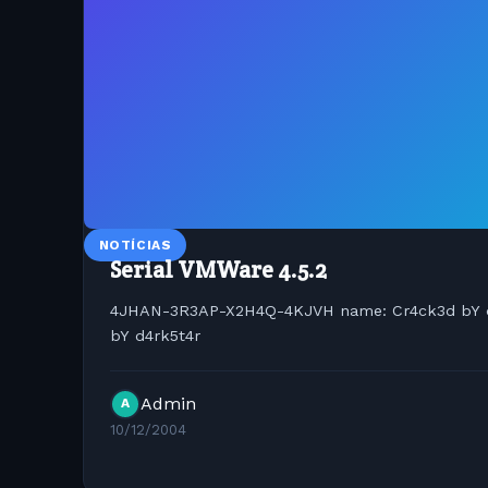
NOTÍCIAS
Serial VMWare 4.5.2
4JHAN-3R3AP-X2H4Q-4KJVH name: Cr4ck3d bY d
bY d4rk5t4r
Admin
A
10/12/2004