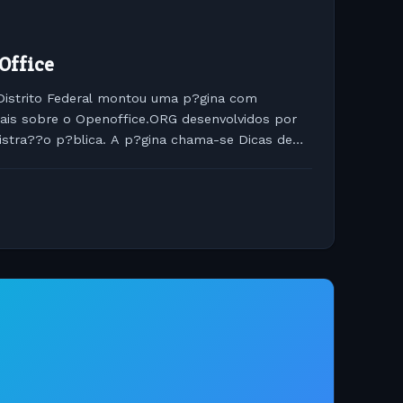
Office
Distrito Federal montou uma p?gina com
riais sobre o Openoffice.ORG desenvolvidos por
istra??o p?blica. A p?gina chama-se Dicas de
penOffice.org...