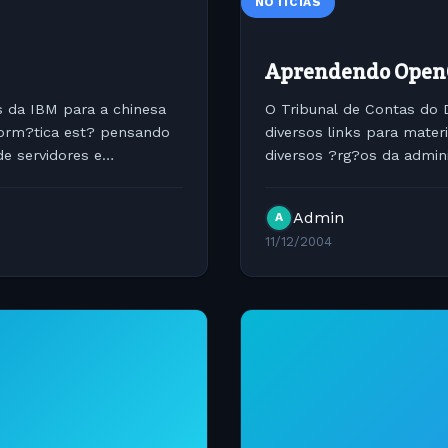
NOTÍCIAS
Aprendendo Open
s da IBM para a chinesa
O Tribunal de Contas do 
form?tica est? pensando
diversos links para mate
e servidores e
diversos ?rg?os da admin
 n?o...
Utiliza??o e Manuais do O
Admin
A
11/12/2004