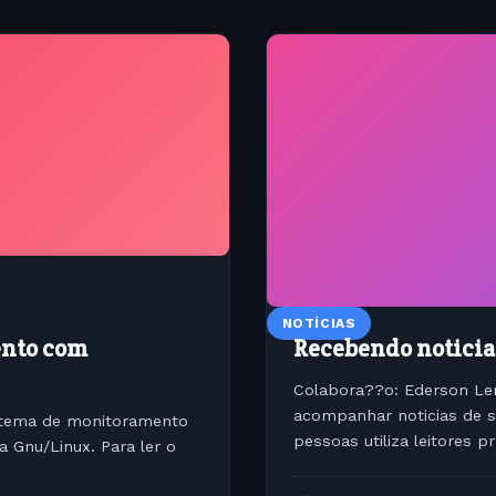
NOTÍCIAS
ento com
Recebendo noticia
Colabora??o: Ederson Le
acompanhar noticias de s
istema de monitoramento
pessoas utiliza leitores 
Gnu/Linux. Para ler o
entretanto eu os acho po