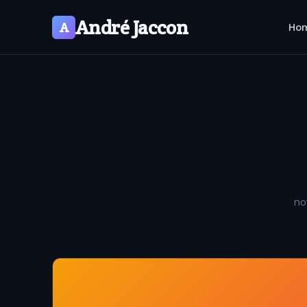
André Jaccon
A
Ho
no