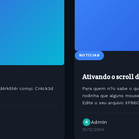
NOTÍCIAS
Ativando o scroll 
4rk5t4r comp: Cr4ck3d
Para quem n?o sabe o que
rodinha que alguns mouses
Edite o seu arquivo XF86C
"InputDevice" Identifier "
Admin
A
10/12/2004