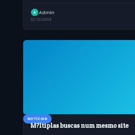
http://www.vivaolinux.com.br/artigos/verArtigo.
Admin
A
12/12/2004
NOTÍCIAS
M?ltiplas buscas num mesmo site