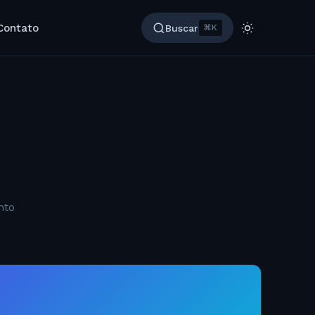
Contato
Buscar
⌘K
nto