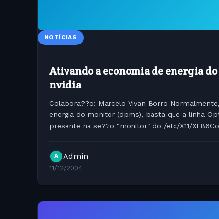
NOTÍCIAS
Ativando a economia de energia do
nvidia
Colabora??o: Marcelo Vivan Borro Normalmente,
energia do monitor (dpms), basta que a linha Op
presente na se??o "monitor" do /etc/X11/XF86Co
placas nvidia, al?m do par?metro acima,...
Admin
A
11/12/2004