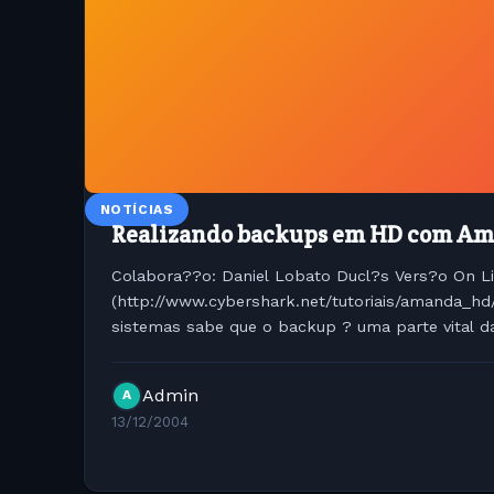
NOTÍCIAS
Realizando backups em HD com A
Colabora??o: Daniel Lobato Ducl?s Vers?o On L
(http://www.cybershark.net/tutoriais/amanda_hd
sistemas sabe que o backup ? uma parte vital da
realiza??o e integridade ? cr?tico no seu cotidiano
Admin
A
13/12/2004