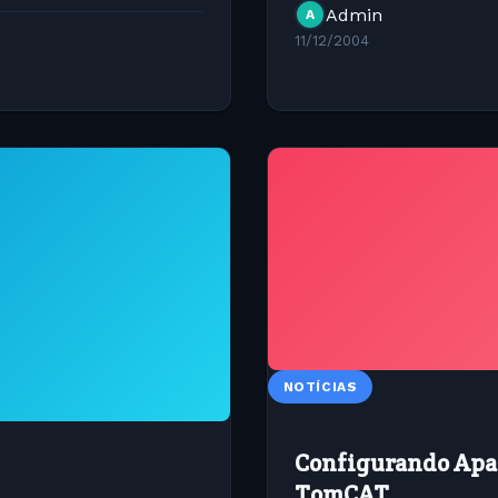
php?codigo=877
Admin
A
11/12/2004
NOTÍCIAS
Configurando Apac
TomCAT