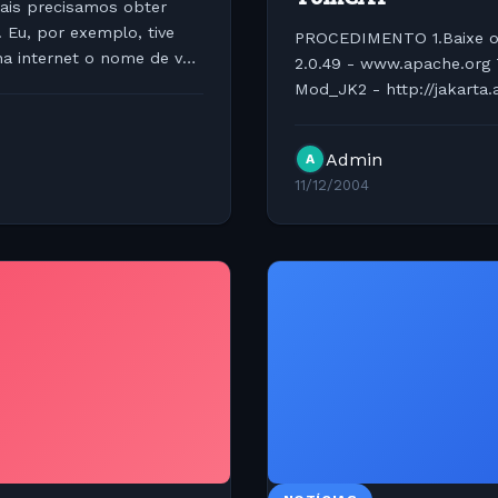
uais precisamos obter
Eu, por exemplo, tive
PROCEDIMENTO 1.Baixe o 
a internet o nome de v?
2.0.49 - www.apache.org T
Mod_JK2 - http://jakarta
http://java.sun.com/j2se/
Admin
A
11/12/2004