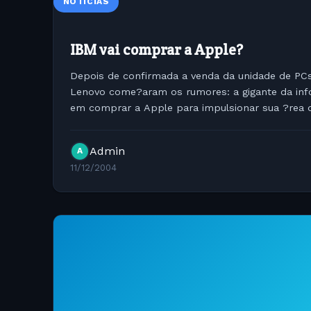
NOTÍCIAS
IBM vai comprar a Apple?
Depois de confirmada a venda da unidade de PC
Lenovo come?aram os rumores: a gigante da in
em comprar a Apple para impulsionar sua ?rea d
microprocessadores. Isso ? poss?vel? O neg?cio
Admin
A
11/12/2004