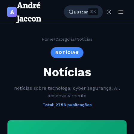
André
A
Buscar
⌘K
Jaccon
Home
/
Categoria
/
Notícias
NOTÍCIAS
Notícias
notícias sobre tecnologa, cyber segurança, AI,
desenvolvimento
Total: 2756 publicações