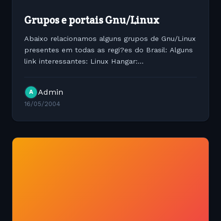
Grupos e portais Gnu/Linux
Abaixo relacionamos alguns grupos de Gnu/Linux
presentes em todas as regi?es do Brasil: Alguns
link interessantes: Linux Hangar:
www.linuxhangar.hpg.com.br Servux - Servidores
Linux: www.servux.cjb.net Seguran?a no
Admin
A
Conectiva Linux:...
16/05/2004