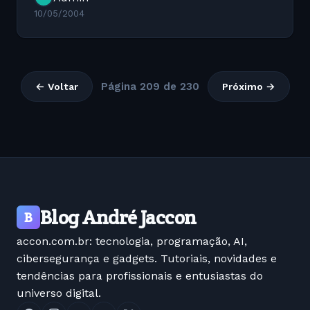
distribui??o Debian, ela...
10/05/2004
Página 209 de 230
← Voltar
Próximo →
Blog André Jaccon
B
accon.com.br: tecnologia, programação, AI,
cibersegurança e gadgets. Tutoriais, novidades e
tendências para profissionais e entusiastas do
universo digital.