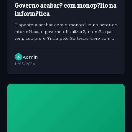
Governo acabar? com monop?lio na
inform?tica
Disposto a acabar com o monop?lio no setor de
inform?tica, o governo oficializar?, no m?s que
vem, sua prefer?ncia pelo Software Livre com
licen?a p?blica na m?quina administrativa. Hoje,
o sistema mais conhecido ? o GNU/Linux. Em
Admin
A
junho, com a...
11/05/2004