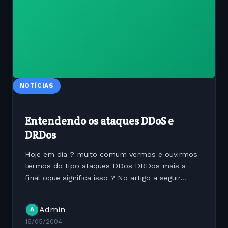
NOTÍCIAS
Entendendo os ataques DDoS e
DRDos
Hoje em dia ? muito comum vermos e ouvirmos
termos do tipo ataques DDos DRDos mais a
final oque significa isso ? No artigo a seguir
tentei resumir ao m?ximo dando uma id?ia de
cada tipo e com exmplos: DDos ( Distributed
Admin
A
Denial of Service ) Esse...
16/05/2004