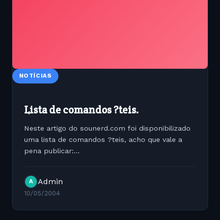
NOTÍCIAS
Lista de comandos ?teis.
Neste artigo do sounerd.com foi disponibilizado
uma lista de comandos ?teis, acho que vale a
pena publicar:
http://www.sounerd.com.br/index.php?
option=content&amp;task=view&amp;id=65&amp;Itemi
Admin
A
10/05/2004