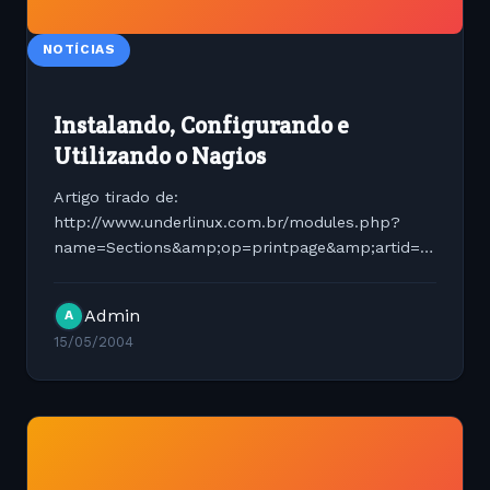
NOTÍCIAS
Instalando, Configurando e
Utilizando o Nagios
Artigo tirado de:
http://www.underlinux.com.br/modules.php?
name=Sections&amp;op=printpage&amp;artid=191
Instala??o do Nagios Por Hugo Rebello
07/03/2003 O que ? o Nagios ? Nagios ? um
Admin
A
sistema de monitora??o das aplica??es de rede.
15/05/2004
Ele vigia hosts e...