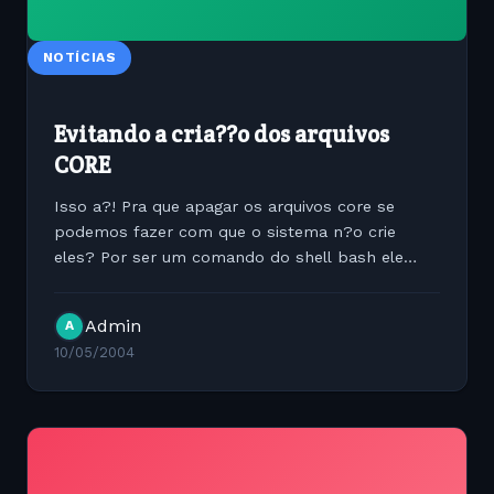
NOTÍCIAS
Evitando a cria??o dos arquivos
CORE
Isso a?! Pra que apagar os arquivos core se
podemos fazer com que o sistema n?o crie
eles? Por ser um comando do shell bash ele
precisa ser usado no /etc/profile, se for
colocado no rc.local n?o funcionar?! O comando
Admin
A
? muito simples: ulimit -c 0...
10/05/2004