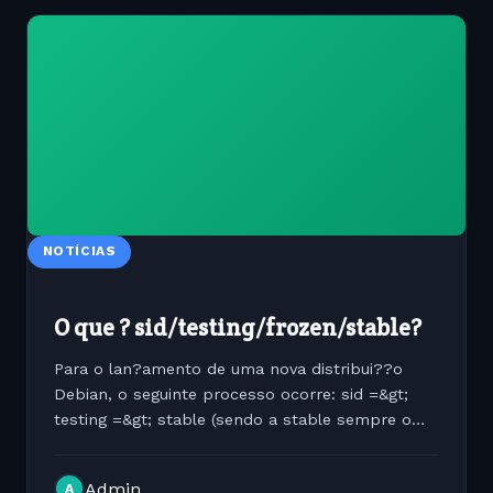
NOTÍCIAS
O que ? sid/testing/frozen/stable?
Para o lan?amento de uma nova distribui??o
Debian, o seguinte processo ocorre: sid =&gt;
testing =&gt; stable (sendo a stable sempre o
lan?amento oficial e sem bugs da distribui??o).
sid Durante o desenvolvimento de uma nova
Admin
A