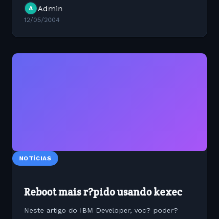
NT/2000/XP(que utilizam sistema de arquivos
Admin
A
ntfs) no GNU/Linux. Mostrarei a...
12/05/2004
NOTÍCIAS
Reboot mais r?pido usando kexec
Neste artigo do IBM Developer, voc? poder?