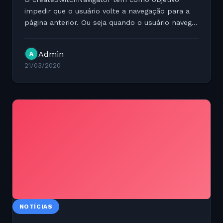
impedir que o usuário volte a navegação para a
página anterior. Ou seja quando o usuário navega
para uma nova página ele simplesmente
desabilita aquela página para voltar. Por outro
Admin
A
lado ele cria uma...
21/03/2020
NOTÍCIAS