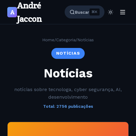
André
A
Buscar
⌘K
Jaccon
Home
/
Categoria
/
Notícias
NOTÍCIAS
Notícias
notícias sobre tecnologa, cyber segurança, AI,
desenvolvimento
Total: 2756 publicações