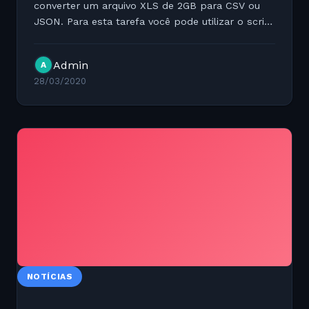
converter um arquivo XLS de 2GB para CSV ou
JSON. Para esta tarefa você pode utilizar o script
PyXLSTools que eu disponibilizei com licença
open source no Github. Source...
Admin
A
28/03/2020
NOTÍCIAS