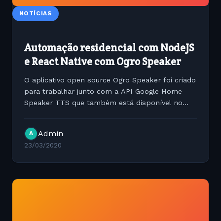
NOTÍCIAS
Automação residencial com NodeJS
e React Native com Ogro Speaker
O aplicativo open source Ogro Speaker foi criado
para trabalhar junto com a API Google Home
Speaker TTS que também está disponível no
meu Github. Este aplicativo escrito em React
Native é uma aplicação simples que possibilita
Admin
A
você testar a...
23/03/2020