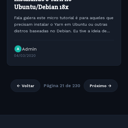
Ubuntu/Debian 18x
Fala galera este micro tutorial é para aqueles que
precisam instalar o Yarn em Ubuntu ou outras
distros baseadas no Debian. Eu tive a ideia de
fazer este tutorial para traduzir o material que
está disponível na internet que a maioria está
Admin
A
em...
04/03/2020
Página 21 de 230
← Voltar
Próximo →