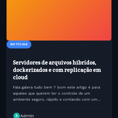
NOTÍCIAS
Servidores de arquivos hibrídos,
dockerizados e com replicação em
cloud
Fala galera tudo bem ? bom este artigo é para
aqueles que querem ter o controle de um
ambiente seguro, rápido e contando com um
backup na nuvem permitindo a conexão remota.
Em tempos de trabalho remoto isto permite que
Admin
A
empresas conectem...