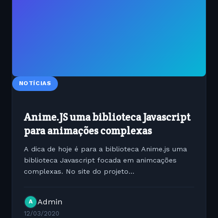
NOTÍCIAS
Anime.JS uma biblioteca Javascript
para animações complexas
A dica de hoje é para a biblioteca Anime.js uma
biblioteca Javascript focada em animcações
complexas. No site do projeto
https://animejs.com/ é possível ver em demos
animações complexas sendo escritas de forma
Admin
A
descomplicada Site do...
12/03/2020