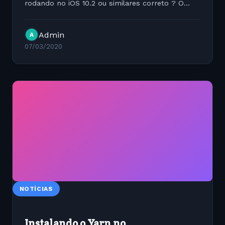
rodando no iOS 10.2 ou similares correto ? O
fato é que o desenvolvimento Javascript exige
que nosso ambiente esteja sempre o mais
Admin
A
atualizado possível e...
07/03/2020
NOTÍCIAS
Instalando o Yarn no