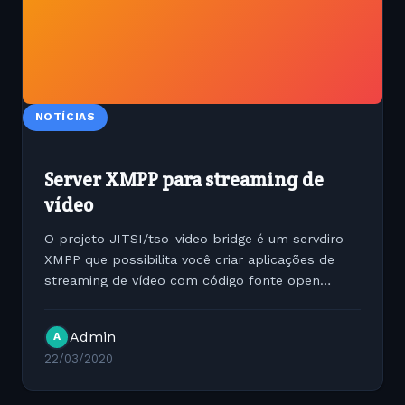
NOTÍCIAS
Server XMPP para streaming de
vídeo
O projeto JITSI/tso-video bridge é um servdiro
XMPP que possibilita você criar aplicações de
streaming de vídeo com código fonte open
source. Uma ótima opção para aqueles que
querem criar suas aplicações personalizadas. O
Admin
A
Github do...
22/03/2020