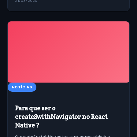
21/03/2020
NOTÍCIAS
Para que ser o
createSwithNavigator no React
Native ?
O createSwitchNavigator tem como objetivo