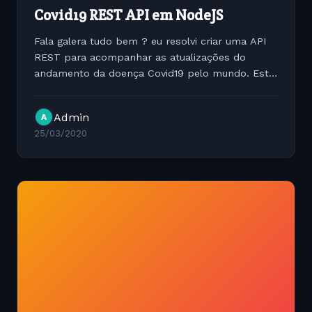
Covid19 REST API em NodeJS
Fala galera tudo bem ? eu resolvi criar uma API
REST para acompanhar as atualizações do
andamento da doença Covid19 pelo mundo. Esta
API REST possui endpoints para filtrar os dados
de quantidade de contaminados, mortes e
Admin
A
curados por data desde o...
25/03/2020