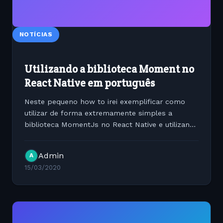
NOTÍCIAS
Utilizando a biblioteca Moment no
React Native em português
Neste pequeno how to irei exemplificar como
utilizar de forma extremamente simples a
biblioteca MomentJs no React Native e utilizando
o locale BRL para traduzir as datas para
Portugues/Brasil Para começarmos caso você
Admin
A
ainda não tenha a biblioteca...
15/03/2020