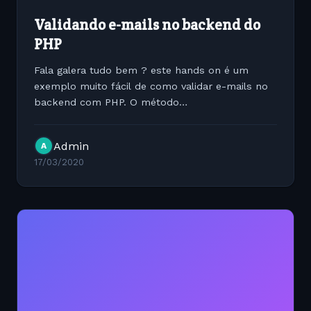
Validando e-mails no backend do
PHP
Fala galera tudo bem ? este hands on é um
exemplo muito fácil de como validar e-mails no
backend com PHP. O método
FILTER_VALIDATE_EMAIL é nativo do PHP e
pode ser utilizado de forma extremamente
Admin
A
simples....
17/03/2020