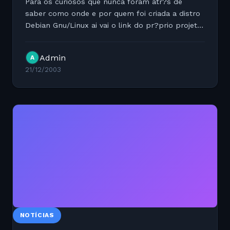
Para os curiosos que nunca foram atr?s de
saber como onde e por quem foi criada a distro
Debian Gnu/Linux ai vai o link do pr?prio projeto
Debian.org em portugu?s:
http://www.debian.org/doc/manuals/project-
Admin
A
history/ch-intro.pt.html#s1.1
21/12/2003
NOTÍCIAS