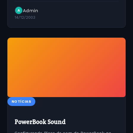
jaccon.org/host/forum/ jaccon.org/host/logs/
Admin
A
14/12/2003
NOTÍCIAS
PowerBook Sound