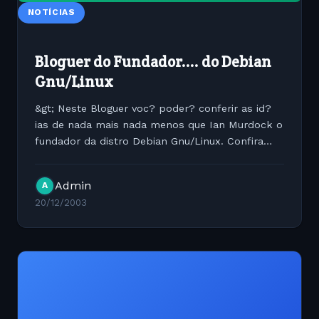
NOTÍCIAS
Bloguer do Fundador.... do Debian
Gnu/Linux
&gt; Neste Bloguer voc? poder? conferir as id?
ias de nada mais nada menos que Ian Murdock o
fundador da distro Debian Gnu/Linux. Confira
vale a pena:
http://ianmurdock.com/archives/000061.html&lt;/a
Admin
A
20/12/2003