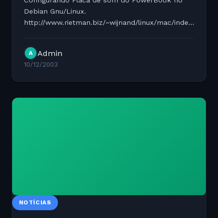
Configurando Placa de som do PowerBook no
Debian Gnu/Linux.
http://www.rietman.biz/~wijnand/linux/mac/index.html?
main
Admin
A
10/12/2003
NOTÍCIAS