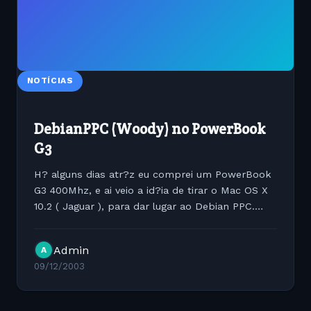
NOTÍCIAS
DebianPPC (Woody) no PowerBook
G3
H? alguns dias atr?z eu comprei um PowerBook
G3 400Mhz, e ai veio a id?ia de tirar o Mac OS X
10.2 ( Jaguar ), para dar lugar ao Debian PPC.
Confiurei o FileSystem criando uma parti??o
Unlocated( reservado para o Apple_Boot_Strap
Admin
A
requerido pelo...
09/12/2003