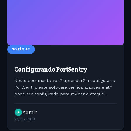
NOTÍCIAS
Configurando PortSentry
Neste documento voc? aprender? a configurar o
PortSentry, este software verifica ataques e at?
pode ser configurado para revidar o ataque
desde que seja configurado atrav?s de scripts
para isto. Primeiramente fa?a download no site
Admin
A
do desevolvedor:...
21/12/2003