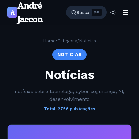
André
A
Buscar
⌘K
Jaccon
Home
/
Categoria
/
Notícias
NOTÍCIAS
Notícias
notícias sobre tecnologa, cyber segurança, AI,
desenvolvimento
Total: 2756 publicações