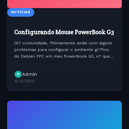
NOTÍCIAS
Configurando Mouse PowerBook G3
Ol? comunidade, ?ltimamente andei com alguns
problemas para configurar o ambiente gr?fico
do Debian PPC em meu PowerBook G3, s? que
conforme vou achando documenta??o andei
postando as solu??es. Neste artigo esplica
Admin
A
como configurar os 2? e 3? bot?o...
10/12/2003