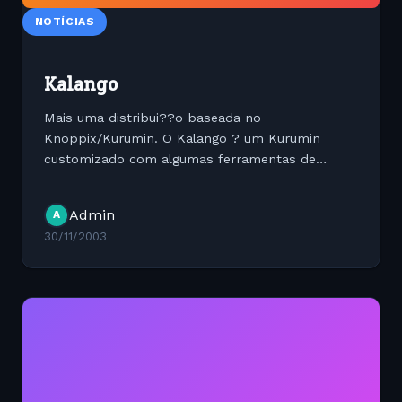
NOTÍCIAS
Kalango
Mais uma distribui??o baseada no
Knoppix/Kurumin. O Kalango ? um Kurumin
customizado com algumas ferramentas de
configura??o personalizadas. Mais no pr?prio
link do projeto: http://kalango.org
Admin
A
30/11/2003