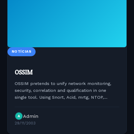
NOTÍCIAS
OSSIM
OSSIM pretends to unify network monitoring,
security, correlation and qualification in one
single tool. Using Snort, Acid, mrtg, NTOP,
OpenNMS, nmap, nessus and rrdtool we want
the user to have full control over every network
Admin
A
or security aspect....
29/11/2003