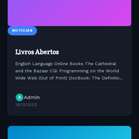
NOTÍCIAS
Livros Abertos
English Language Online Books The Cathedral
and the Bazaar CGI Programming on the World
Wide Web (Out of Print) DocBook: The Definitive
Guide The Future Does Not Compute (Out of
Print) Learning Debian/GNU Linux Linux Device
Admin
A
Drivers, 2nd Edition...
29/11/2003