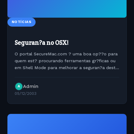
NOTÍCIAS
Seguran?a no OSX!
O portal SecureMac.com ? uma boa op??o para
quem est? procurando ferramentas gr?ficas ou
em Shell Mode para melhorar a seguran?a desta
plataforma; l? voc? poder? aprender como
configurar ferramentas do tipo GPGMAIL,...
Admin
A
05/12/2003