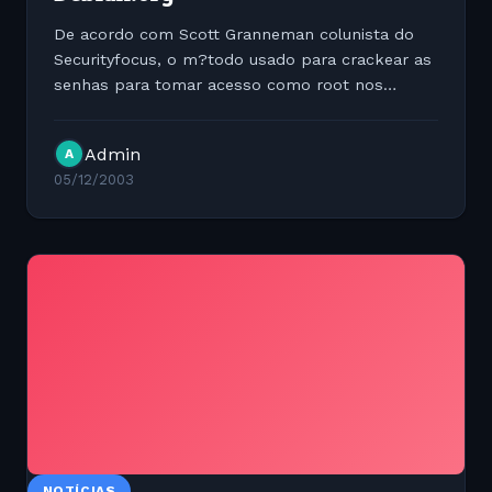
De acordo com Scott Granneman colunista do
Securityfocus, o m?todo usado para crackear as
senhas para tomar acesso como root nos
servidores Debian.org foi a instala??o de rootkits
e keylogers para registrar a entrada de senhas
Admin
A
nos sistemas. Leias...
05/12/2003
NOTÍCIAS