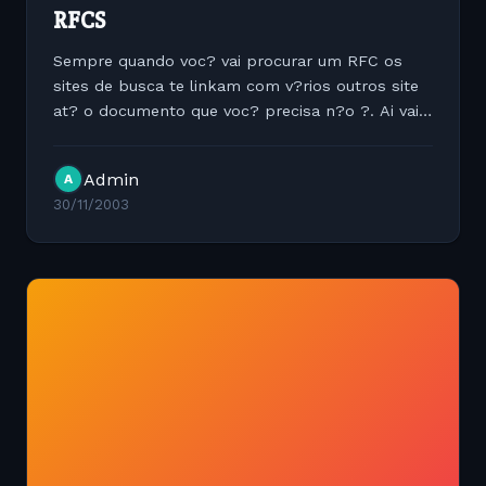
RFCS
Sempre quando voc? vai procurar um RFC os
sites de busca te linkam com v?rios outros site
at? o documento que voc? precisa n?o ?. Ai vai
o link para voc? buscar as RFCS direto do IAB (
Internet Architeture Board) responsav?l por
Admin
A
manter estes...
30/11/2003