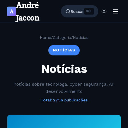
André
A
Buscar
⌘K
Jaccon
Home
/
Categoria
/
Notícias
NOTÍCIAS
Notícias
notícias sobre tecnologa, cyber segurança, AI,
desenvolvimento
Total: 2756 publicações