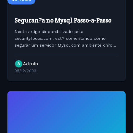
Seguran?a no Mysql Passo-a-Passo
Neste artigo disponibilizado pelo
securityfocus.com, est? comentando como
segurar um servidor Mysql com ambiente chroot
e configura??es do pr?prio Mysql para melhorar
a confiabilidade deste servidor de DB. Leia o
Admin
A
artigo em:...
05/12/2003