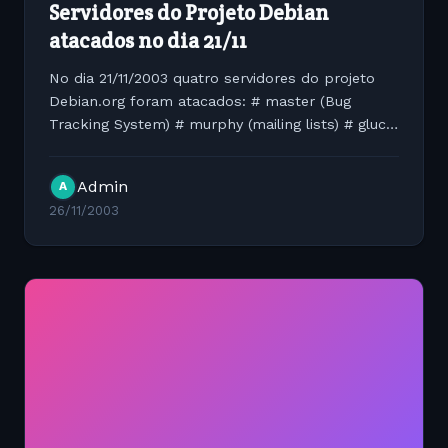
Servidores do Projeto Debian
atacados no dia 21/11
No dia 21/11/2003 quatro servidores do projeto
Debian.org foram atacados: # master (Bug
Tracking System) # murphy (mailing lists) # gluck
(web, cvs, people) # klecker (security, non-us,
web search, www-master, qa) O incidente j? foi
Admin
A
corrigido e a...
26/11/2003