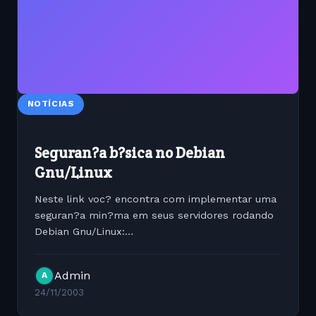
NOTÍCIAS
Seguran?a b?sica no Debian
Gnu/Linux
Neste link voc? encontra com implementar uma
seguran?a min?ma em seus servidores rodando
Debian Gnu/Linux:
http://www.linuxsecurity.com/resource_files/host_securit
debian-howto/ch4.en.html
Admin
A
24/11/2003