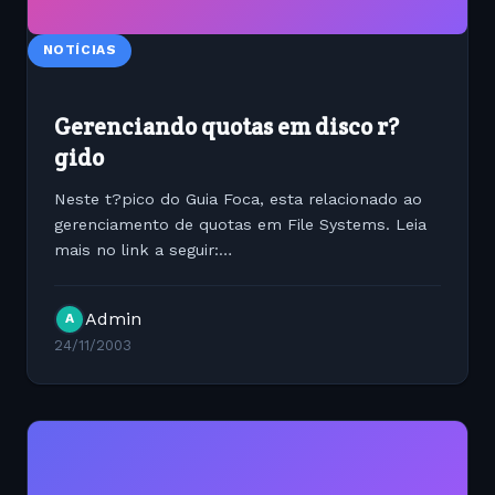
NOTÍCIAS
Gerenciando quotas em disco r?
gido
Neste t?pico do Guia Foca, esta relacionado ao
gerenciamento de quotas em File Systems. Leia
mais no link a seguir:
http://www.linuxbsd.com.br/phpLinuxBSD/modules/man/
d-restr.htm#s-d-restr-quotas
Admin
A
24/11/2003