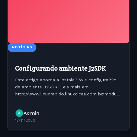
NOTÍCIAS
Configurando ambiente J2SDK
Este artigo aborda a instala??o e configura??o
de ambiente J2SDK: Leia mais em
http://www.linuxrapido.linuxdicas.com.br/modules.php?
name=Sections&amp;op=viewarticle&amp;artid=62
Admin
A
17/11/2003