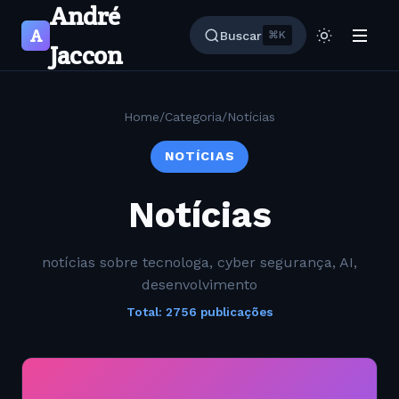
André
A
Buscar
⌘K
Jaccon
Home
/
Categoria
/
Notícias
NOTÍCIAS
Notícias
notícias sobre tecnologa, cyber segurança, AI,
desenvolvimento
Total: 2756 publicações