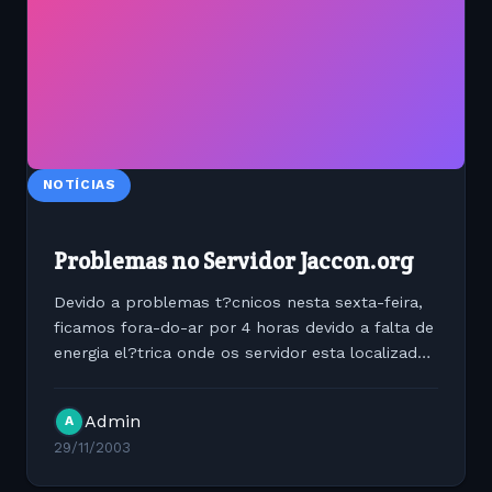
NOTÍCIAS
Problemas no Servidor Jaccon.org
Devido a problemas t?cnicos nesta sexta-feira,
ficamos fora-do-ar por 4 horas devido a falta de
energia el?trica onde os servidor esta localizado.
O nosso sistema de No-Break ? capaz de
segurar a m?quina mais o Modem por duas
Admin
A
horas. Assim pedimos...
29/11/2003