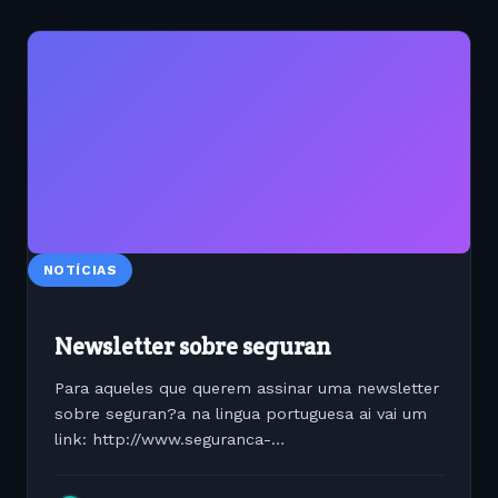
NOTÍCIAS
Newsletter sobre seguran
Para aqueles que querem assinar uma newsletter
sobre seguran?a na lingua portuguesa ai vai um
link: http://www.seguranca-
la.com.br/inscricao/associese.htm, s? n?o sei se
ela funciona bem ... depois voceis me contam..