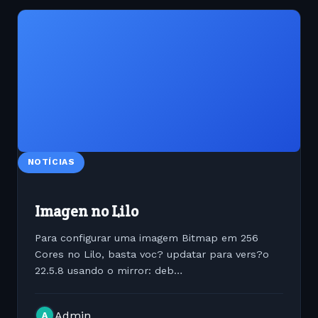
NOTÍCIAS
Imagen no Lilo
Para configurar uma imagem Bitmap em 256
Cores no Lilo, basta voc? updatar para vers?o
22.5.8 usando o mirror: deb
http://debian.netfarm.it/debian/ woody sherpy,
depois apt-get update ; apt-get install lilo. Agora
Admin
A