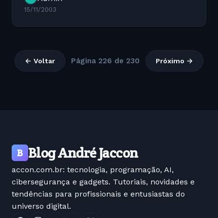
no /etc/lilo.conf procure pela...
15/11/2003
Página 226 de 230
← Voltar
Próximo →
Blog André Jaccon
B
accon.com.br: tecnologia, programação, AI,
cibersegurança e gadgets. Tutoriais, novidades e
tendências para profissionais e entusiastas do
universo digital.