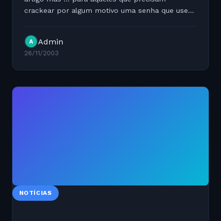
crackear por algum motivo uma senha que use
sistema de autenticao WEP ai vai dois links
interessantes: http://wepcrack.sourceforge.net...
Admin
A
26/11/2003
NOTÍCIAS