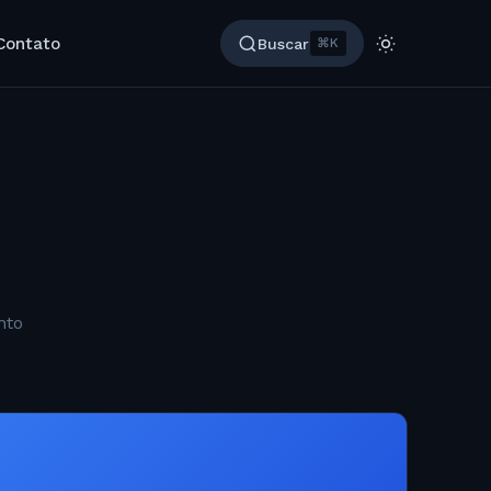
Contato
Buscar
⌘K
nto