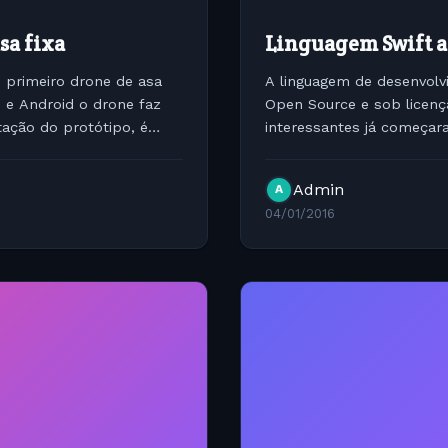
sa fixa
Linguagem Swift a
 primeiro drone de asa
A linguagem de desenvolv
S e Android o drone faz
Open Source e sob licenç
tação do protótipo, é
interessantes já começara
ferramenta para linha de 
Admin
A
04/01/2016