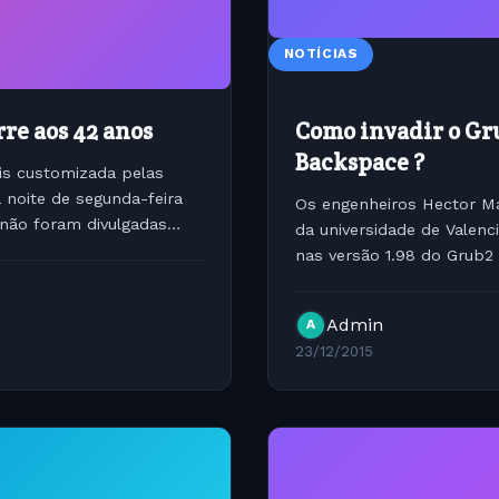
NOTÍCIAS
re aos 42 anos
Como invadir o Gr
Backspace ?
is customizada pelas
noite de segunda-feira
Os engenheiros Hector Ma
 não foram divulgadas
da universidade de Valenc
nas versão 1.98 do Grub2
inicialização e pressionad
Admin
A
23/12/2015