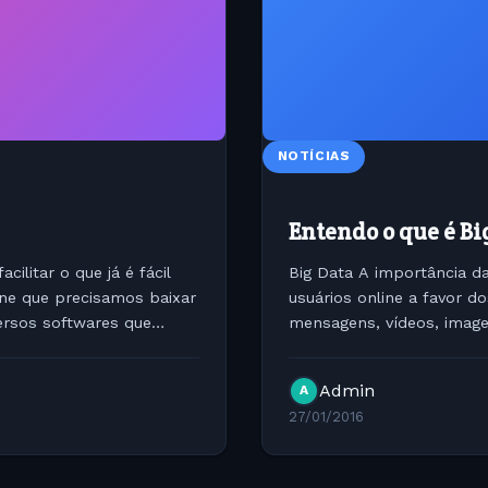
NOTÍCIAS
Entendo o que é Bi
ilitar o que já é fácil
Big Data A importância d
ine que precisamos baixar
usuários online a favor d
versos softwares que
mensagens, vídeos, image
diversificadas plataformas
Admin
A
27/01/2016