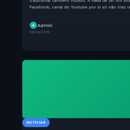
tradicional também mudou. A ideia de ter um sit
Facebook, canal do Youtube por si só não traz r
bom plano de marketing digital para...
Admin
A
09/01/2016
NOTÍCIAS