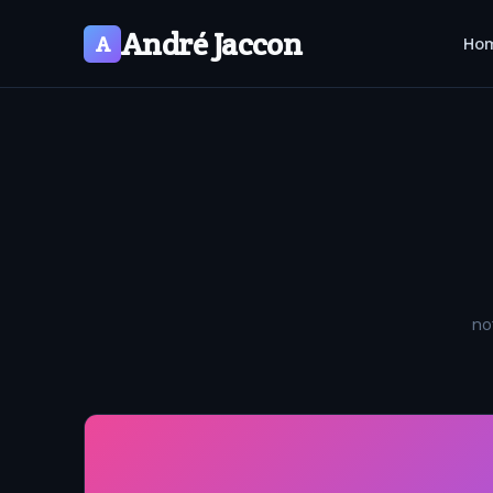
André Jaccon
A
Ho
no