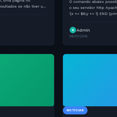
e, uma página no
O comando abaixo possibi
esultados se não tiver um
o seu servidor http Apac
'{x += $8;y += 1} END {pr
"Average Process Size (MB)
Admin
A
08/01/2016
NOTÍCIAS