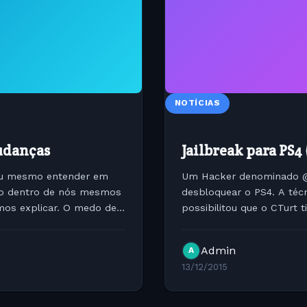
NOTÍCIAS
udanças
Jailbreak para PS4 
 ou mesmo entender em
Um Hacker denominado @C
ado dentro de nós mesmos
desbloquear o PS4. A téc
mos explicar. O medo de
possibilitou que o CTurt
pelo PS4 Explorer. Isto ai
Admin
A
13/12/2015