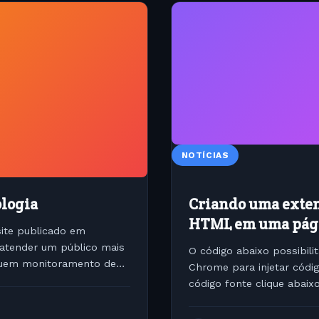
NOTÍCIAS
ologia
Criando uma exten
HTML em uma pág
ite publicado em
 atender um público mais
O código abaixo possibili
ssuem monitoramento de
Chrome para injetar cód
código fonte clique abaixo
// listen for our...