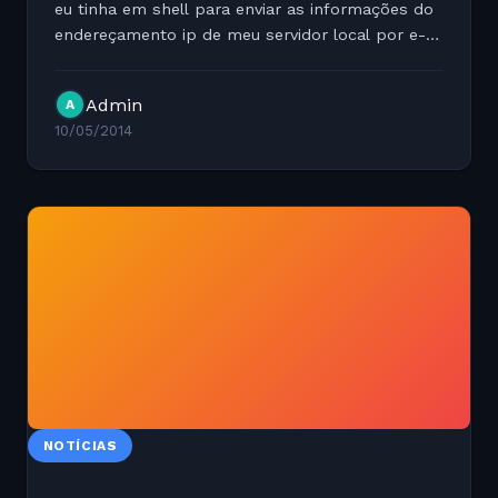
eu tinha em shell para enviar as informações do
endereçamento ip de meu servidor local por e-
mail. A ideia é simples, o script verificar o seu
endereço de ip público e envia para o e-mail
Admin
A
que...
10/05/2014
NOTÍCIAS