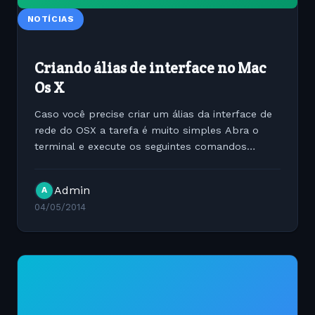
NOTÍCIAS
Criando álias de interface no Mac
Os X
Caso você precise criar um álias da interface de
rede do OSX a tarefa é muito simples Abra o
terminal e execute os seguintes comandos
abaixo: ifconfig en0 alias 172.16.123.1 *en0 -&gt; é
a interface que iremos clonar * 172.16 .... é o
Admin
A
endereço...
04/05/2014