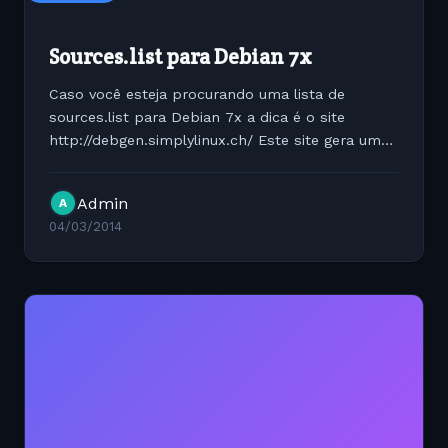
Sources.list para Debian 7x
Caso você esteja procurando uma lista de
sources.list para Debian 7x a dica é o site
http://debgen.simplylinux.ch/ Este site gera uma
lista de sources.list de acordo com sua
necessidade. Depois é só copiar para seu
Admin
A
sources.list e atualizar....
04/03/2014