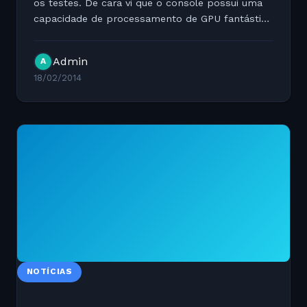
os testes. De cara vi que o console possui uma
capacidade de processamento de GPU fantástica
mas percebi alguns pontos negativos no
console. - O console não possui um sistema de
Admin
A
Media Center Com um HD...
18/02/2014
NOTÍCIAS