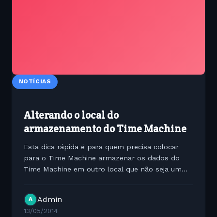
NOTÍCIAS
Alterando o local do
armazenamento do Time Machine
Esta dica rápida é para quem precisa colocar
para o Time Machine armazenar os dados do
Time Machine em outro local que não seja um
disco USB/ Thunderbolt / Fireware. Você pode
apontar o armazenamento do Timemachine para
Admin
A
um servidor ou até mesmo...
13/05/2014