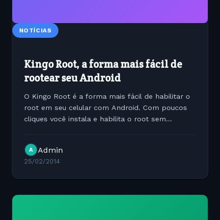
NOTÍCIAS
Kingo Root, a forma mais fácil de
rootear seu Android
O Kingo Root é a forma mais fácil de habilitar o
root em seu celular com Android. Com poucos
cliques você instala e habilita o root sem
precisar colocar o celular em clock mode ou
coisa parecido. Basta baixar, instalar e executar.
Admin
A
Simples, fácil...
25/02/2014