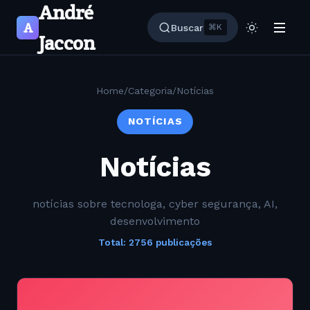
André
A
Buscar
⌘K
Jaccon
Home
/
Categoria
/
Notícias
NOTÍCIAS
Notícias
notícias sobre tecnologa, cyber segurança, AI,
desenvolvimento
Total: 2756 publicações