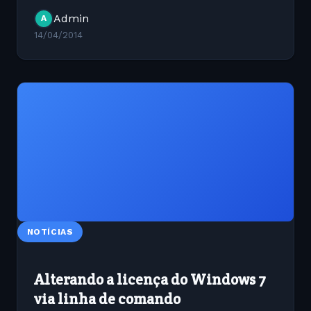
minha Dock e acabou que ferrei a aparência dela.
Admin
A
Bom nestes...
14/04/2014
NOTÍCIAS
Alterando a licença do Windows 7
via linha de comando