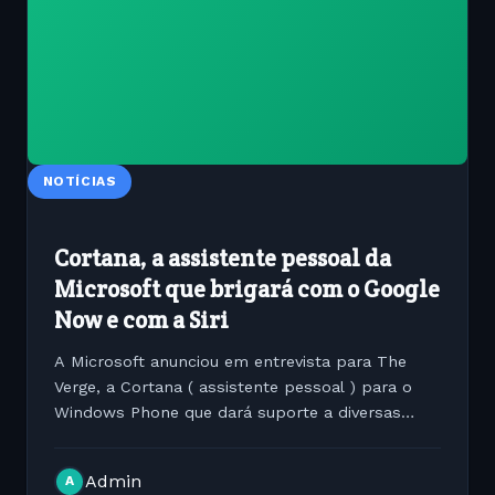
NOTÍCIAS
Cortana, a assistente pessoal da
Microsoft que brigará com o Google
Now e com a Siri
A Microsoft anunciou em entrevista para The
Verge, a Cortana ( assistente pessoal ) para o
Windows Phone que dará suporte a diversas
linguas inclusive Português Brasileiro. Ela contará
com os recursos de busca do Bing e FourSquare
Admin
A
além de...