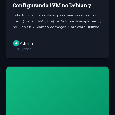
Configurando LVM no Debian 7
Este tutorial irá explicar passo-a-passo como
configurar o LVM ( Logical Volume Management )
no Debian 7. Vamos começar: Hardware utilizado
Intel Core 2 Duo 2 discos 500 GB SATA
Distribuicação utilizada Debian 7.3 Pacotes
Admin
A
necessários lvm2...
05/05/2014