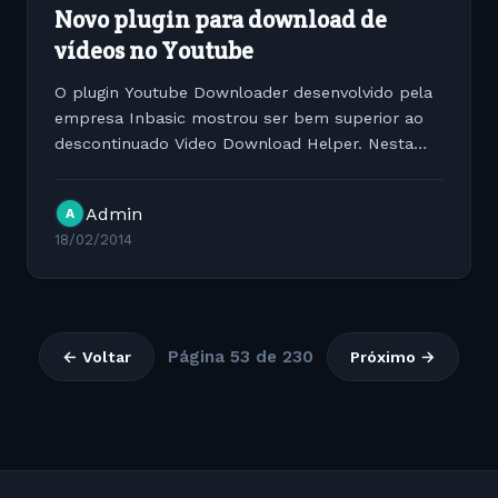
Novo plugin para download de
vídeos no Youtube
O plugin Youtube Downloader desenvolvido pela
empresa Inbasic mostrou ser bem superior ao
descontinuado Video Download Helper. Nesta
semana alterações no sistema de streaming do
Youtube fez com que o Download Helper
Admin
A
deixasse de funcionar no qual...
18/02/2014
Página 53 de 230
← Voltar
Próximo →