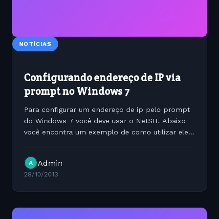
NOTÍCIAS
Configurando endereço de IP via
prompt no Windows 7
Para configurar um endereço de ip pelo prompt
do Windows 7 você deve usar o NetSH. Abaixo
você encontra um exemplo de como utilizar ele
para configurar seu novo endereço Estático
netsh interface ip set address "Local Area
Admin
A
Connection" static...
28/10/2013