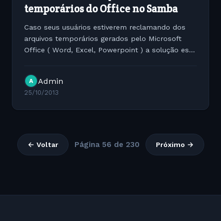
temporários do Office no Samba
Caso seus usuários estiverem reclamando dos
arquivos temporários gerados pelo Microsoft
Office ( Word, Excel, Powerpoint ) a solução está
abaixo. Abra o arquivo /etc/samba/smb.conf e
adicione as seguintes linhas hide files=/~*/ veto
Admin
A
files=/~*/...
25/10/2013
Página 56 de 230
← Voltar
Próximo →