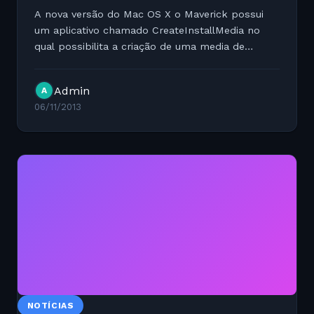
A nova versão do Mac OS X o Maverick possui
um aplicativo chamado CreateInstallMedia no
qual possibilita a criação de uma media de
instalação com suporte a boot. Para acessar é
simples abra o terminal e como super usuário
Admin
A
execute o comando...
06/11/2013
NOTÍCIAS