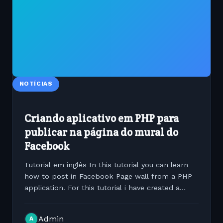
NOTÍCIAS
Criando aplicativo em PHP para
publicar na página do mural do
Facebook
Tutorial em inglês In this tutorial you can learn
how to post in Facebook Page wall from a PHP
application. For this tutorial i have created a
sample page named 'New Movies'. You can create
a page by using 'Create Page' option present in
Admin
A
your...