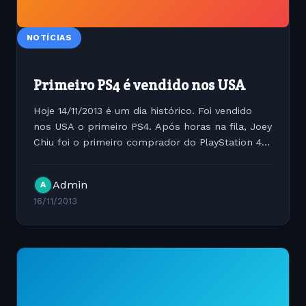
NOTÍCIAS
Primeiro PS4 é vendido nos USA
Hoje 14/11/2013 é um dia histórico. Foi vendido
nos USA o primeiro PS4. Após horas na fila, Joey
Chiu foi o primeiro comprador do PlayStation 4
nos Estados Unidos. Ele comemora ao lado de
Andrew House (à esq.), presidente da Sony
Admin
A
Computer...
16/11/2013