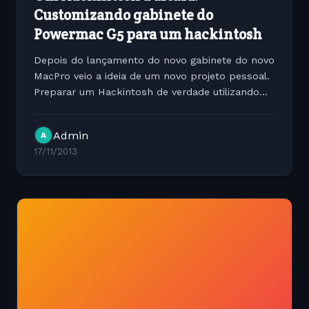
Customizando gabinete do
Powermac G5 para um hackintosh
Depois do lançamento do novo gabinete do novo
MacPro veio a ideia de um novo projeto pessoal.
Preparar um Hackintosh de verdade utilizando
um gabinete de aço do velho PowerMac G5. O
gabinete é fantástico, além de ter muito
Admin
A
espaço,...
17/11/2013