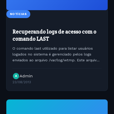
NOTÍCIAS
Recuperando logs de acesso com o
comando LAST
O comando last utilizado para listar usuários
logados no sistema é gerenciado pelos logs
enviados ao arquivo /var/log/wtmp. Este arquivo
por usa vez é versionado pelo sistema pelo
gerenciador de logs logrotate. Sendo assim é
Admin
A
possível que seu...
23/08/2013