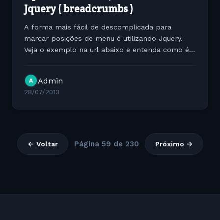
Jquery ( breadcrumbs )
A forma mais fácil de descomplicada para
marcar posições de menu é utilizando Jquery.
Veja o exemplo na url abaixo e entenda como é
simples o funcionamento.
http://jaccon.com.br/wp-
Admin
A
content/gallerys/2013/07/menu.html
28/07/2013
Página 59 de 230
← Voltar
Próximo →