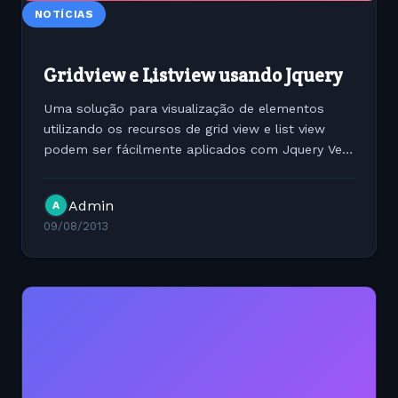
NOTÍCIAS
Gridview e Listview usando Jquery
Uma solução para visualização de elementos
utilizando os recursos de grid view e list view
podem ser fácilmente aplicados com Jquery Veja
abaixo o exemplo HTML &lt;div
id="container"&gt; &lt;div class="buttons"&gt;
Admin
A
&lt;button...
09/08/2013