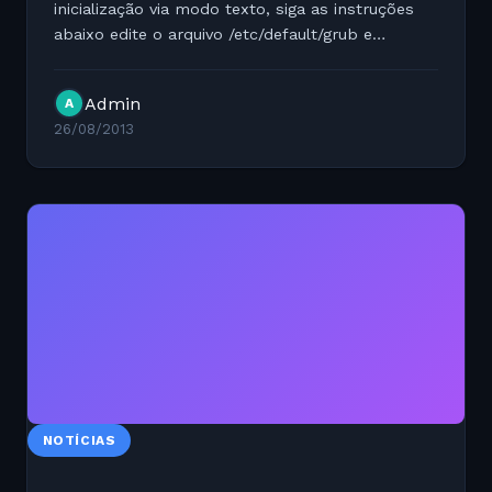
inicialização via modo texto, siga as instruções
abaixo edite o arquivo /etc/default/grub e
comente a seguinte linha abaixo
#GRUB_CMDLINE_LINUX_DEFAULT="quiet
Admin
A
splash" adicione o seguinte comando...
26/08/2013
NOTÍCIAS