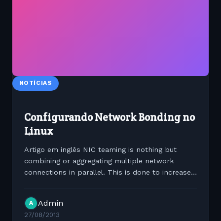
NOTÍCIAS
Configurando Network Bonding no
Linux
Artigo em inglês NIC teaming is nothing but
combining or aggregating multiple network
connections in parallel. This is done to increase
throughput, and to provide redundancy in case
one of the links fails or Ethernet card fails. The
Admin
A
Linux kernel...
27/08/2013