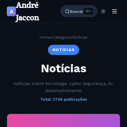
André
A
Buscar
⌘K
Jaccon
Home
/
Categoria
/
Notícias
NOTÍCIAS
Notícias
notícias sobre tecnologa, cyber segurança, AI,
desenvolvimento
Total: 2756 publicações