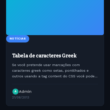
NOTÍCIAS
Tabela de caracteres Greek
Se você pretende usar marcações com
caracteres greek como setas, pontilhados e
outros usando a tag content do CSS você pode
precisar deste link:
http://htmlhelp.com/reference/html40/entities/symbols
Admin
A
21/08/2013