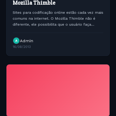
Mozilla Thimble
Sites para codificação online estão cada vez mais
comuns na internet. O Mozilla Thimble não é
diferente, ele possibilita que o usuário faça
demos dos códigos online com um editor
próprio. Vale a pena conferir.
Admin
A
https://thimble.webmaker.org/...
16/08/2013