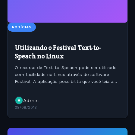
NOTÍCIAS
Utilizando o Festival Text-to-
Speach no Linux
O recurso de Text-to-Speach pode ser utilizado
com facilidade no Linux através do software
Festival. A aplicação possibilita que você leia a
saída de um arquivo com voz utilizando o recurso
de TTS. Post em inglês Introduction Using
Admin
A
Festival...
08/08/2013