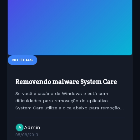
NOTÍCIAS
Removendo malware System Care
Se você é usuário de Windows e está com
dificuldades para removação do aplicativo
System Care utilize a dica abaixo para remoção.
O System Care não é um anti-vírus e sim um
malware. Abaixo você encontra a solução para
Admin
A
este problema...
05/08/2013