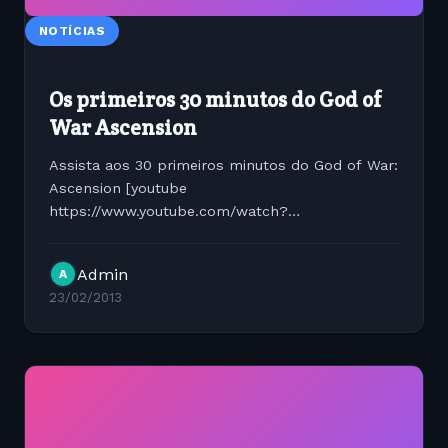
NOTÍCIAS
Os primeiros 30 minutos do God of
War Ascension
Assista aos 30 primeiros minutos do God of War:
Ascension [youtube
https://www.youtube.com/watch?
v=pYJ4A53UziQ?
version=3&amp;hl=en_US&w=560&h=315]
Admin
A
23/02/2013