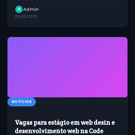
syncronisation (1). Offline storage is particularly
Admin
A
complex, as just looking...
20/02/2013
NOTÍCIAS
Vagas para estágio em web desin e
desenvolvimento web na Code