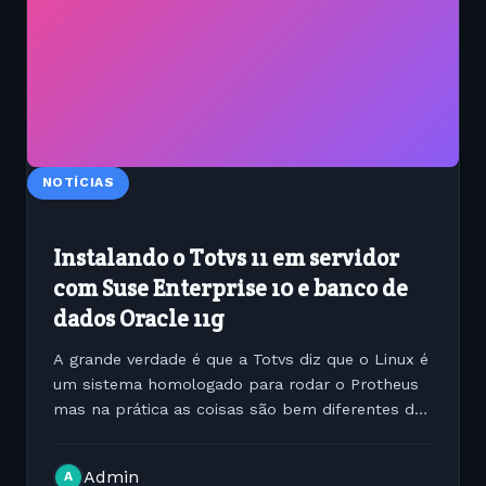
NOTÍCIAS
Instalando o Totvs 11 em servidor
com Suse Enterprise 10 e banco de
dados Oracle 11g
A grande verdade é que a Totvs diz que o Linux é
um sistema homologado para rodar o Protheus
mas na prática as coisas são bem diferentes da
realidade. Peguei uma instalação para fazer de
um Protheus 11 rodando em uma máquina com
Admin
A
SUSE Linux...