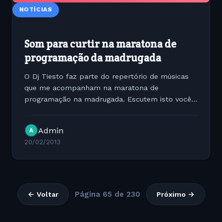
NOTÍCIAS
Som para curtir na maratona de
programação da madrugada
O Dj Tiesto faz parte do repertório de músicas
que me acompanham na maratona de
programação na madrugada. Escutem isto vocês
também, se estiver escutando em plena quarta-
feira depois da 2 da matina o efeito é ainda mais
Admin
A
diferente ;-) [youtube...
20/02/2013
Página 65 de 230
← Voltar
Próximo →