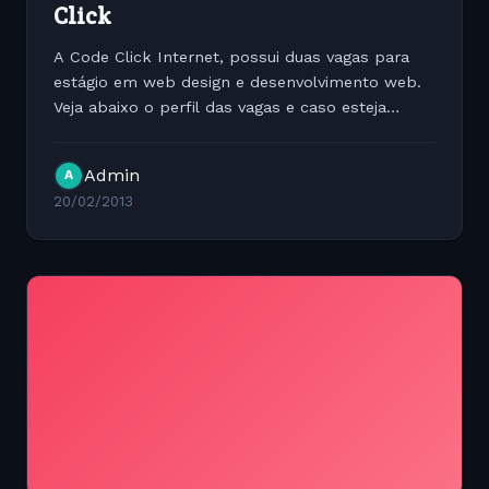
Click
A Code Click Internet, possui duas vagas para
estágio em web design e desenvolvimento web.
Veja abaixo o perfil das vagas e caso esteja
interessado mande o seu curriculum + link de
portifólio pelo e-mail
jaccon@codeclick.com.br
Admin
A
ou...
20/02/2013