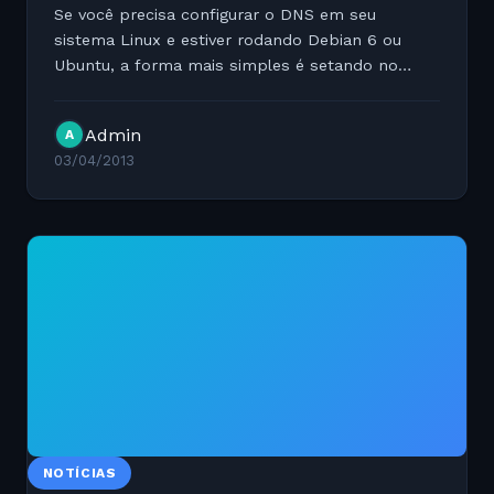
Se você precisa configurar o DNS em seu
sistema Linux e estiver rodando Debian 6 ou
Ubuntu, a forma mais simples é setando no
/etc/network/interfaces. O antigo arquivo
/etc/resolv.conf já é atualizado dinâmicamente
Admin
A
nestas distros. Para isto...
03/04/2013
NOTÍCIAS