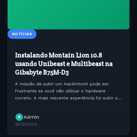
NOTÍCIAS
Instalando Montain Lion 10.8
usando Unibeast e Multibeast na
Gibabyte B75M-D3
A missão de subir um Hackintosh pode ser
frustrante se você não utilizar o hardware
correto. A mais rescente experiência foi subir o
Montain Lion 10.8 utilizando o instalador original
baixado pela App Store utilizando o processo de
Admin
A
Unibeast e...
25/03/2013