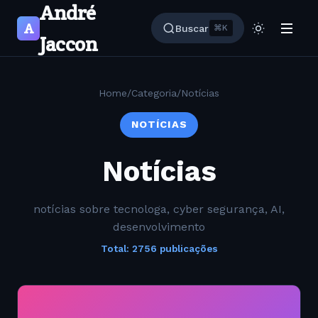
André
A
Buscar
⌘K
Jaccon
Home
/
Categoria
/
Notícias
NOTÍCIAS
Notícias
notícias sobre tecnologa, cyber segurança, AI,
desenvolvimento
Total: 2756 publicações