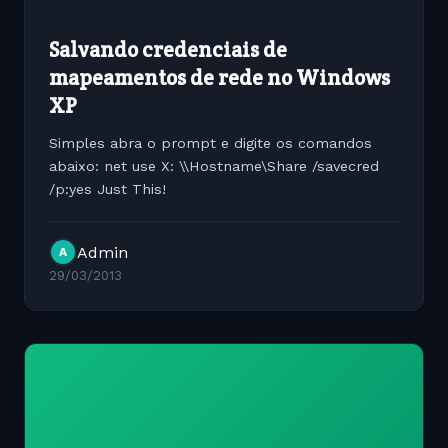
Salvando credenciais de
mapeamentos de rede no Windows
XP
Simples abra o prompt e digite os comandos
abaixo: net use X: \\Hostname\Share /savecred
/p:yes Just This!
Admin
A
29/03/2013