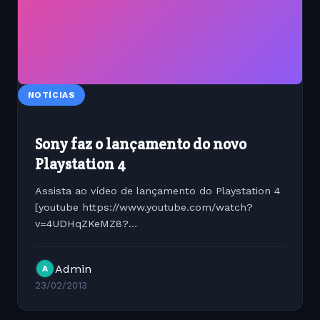
NOTÍCIAS
Sony faz o lançamento do novo
Playstation 4
Assista ao vídeo de lançamento do Playstation 4
[youtube https://www.youtube.com/watch?
v=4UDHqZKeMZ8?
version=3&amp;hl=en_US&w=560&h=315]
Admin
A
23/02/2013