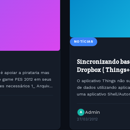
NOTÍCIAS
Sincronizando base
Dropbox ( Things+
é apoiar a pirataria mas
 o game PES 2012 em seus
O aplicativo Things não s
es necessários 1_ Arquivo
de dados utilizando apli
uma aplicativo Shell/Auto
sincronize seu Things To d
Admin
A
27/03/2012