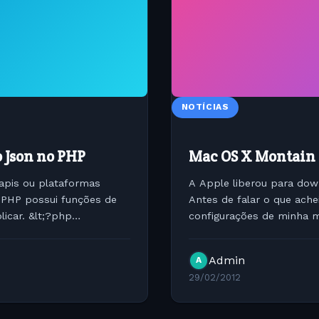
NOTÍCIAS
 Json no PHP
Mac OS X Montain L
apis ou plataformas
A Apple liberou para dow
 PHP possui funções de
Antes de falar o que ach
icar. &lt;?php
configurações de minha 
Macbook Pro 15 / 4GB RA
Admin
A
29/02/2012