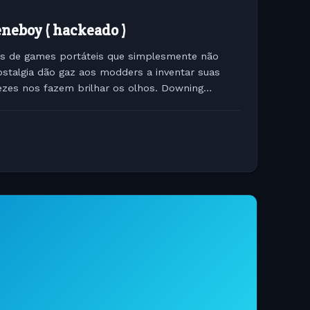
neboy ( hackeado )
as de games portáteis que simplesmente não
ostalgia dão gaz aos modders a inventar suas
zes nos fazem brilhar os olhos. Downing
a um sistema...