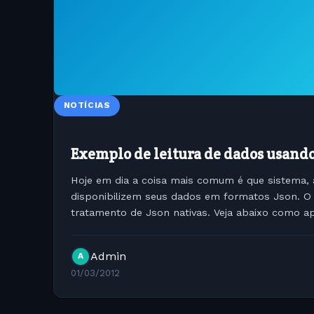
NOTÍCIAS
Exemplo de leitura de dados usando
Hoje em dia a coisa mais comum é que sistema, 
disponibilizem seus dados em formatos Json. O
tratamento de Json nativas. Veja abaixo como apl
// Encode the data. $json = json_encode(...
Admin
A
01/03/2012