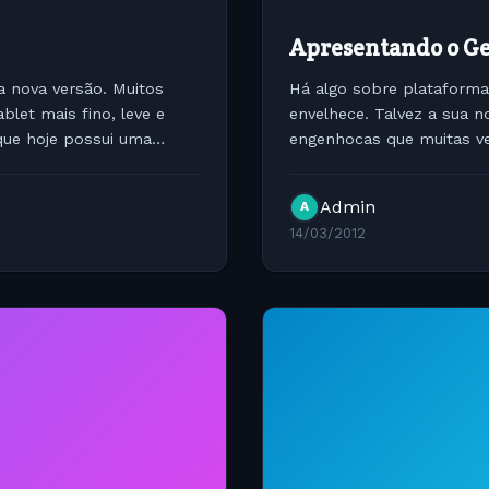
Apresentando o Ge
 nova versão. Muitos
Há algo sobre plataform
blet mais fino, leve e
envelhece. Talvez a sua n
que hoje possui uma
engenhocas que muitas ve
compartilhou nesta seman
Admin
A
14/03/2012