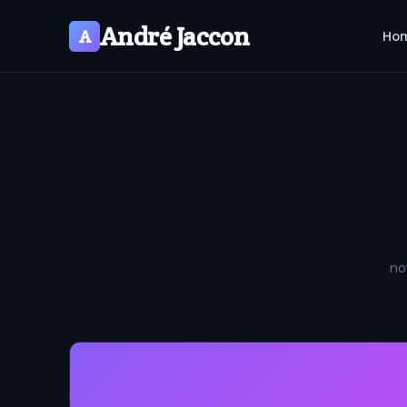
André Jaccon
A
Ho
no