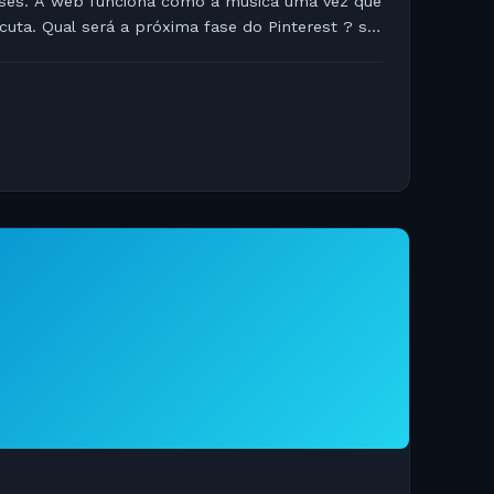
ses. A web funciona como a música uma vez que
uta. Qual será a próxima fase do Pinterest ? ser
ou...