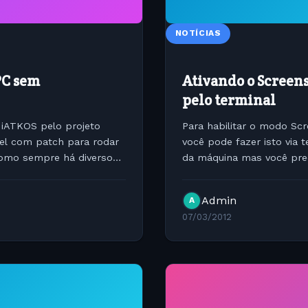
NOTÍCIAS
PC sem
Ativando o Screen
pelo terminal
 iATKOS pelo projeto
Para habilitar o modo Scr
el com patch para rodar
você pode fazer isto via 
omo sempre há diversos
da máquina mas você pre
OSX para isso inicie o...
Admin
A
07/03/2012