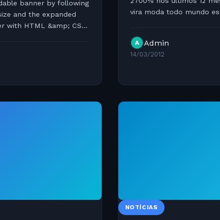
2700% nos últimos 12 me
ndable banner by following
vira moda todo mundo esc
 size and the expanded
comprado pelo Facebook 
ner with HTML &amp; CSS.
Admin
A
14/03/2012
NOTÍCIAS