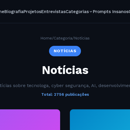
me
Biografia
Projetos
Entrevistas
Categorias
Prompts Insanos
Home
/
Categoria
/
Notícias
NOTÍCIAS
Notícias
tícias sobre tecnologa, cyber segurança, AI, desenvolvime
Total: 2756 publicações