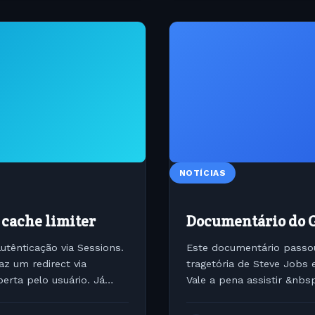
NOTÍCIAS
 cache limiter
Documentário do G
tênticação via Sessions.
Este documentário passou
az um redirect via
tragetória de Steve Jobs 
erta pelo usuário. Já
Vale a pena assistir &nbs
http://video.globo.com/Po