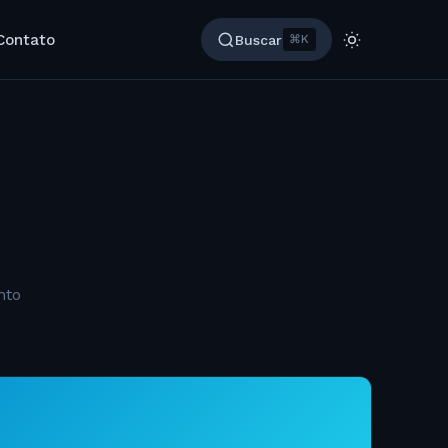
Contato
Buscar
⌘K
nto