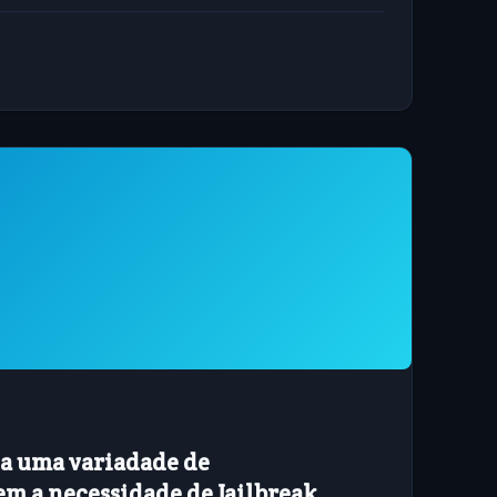
 em seu...
na uma variadade de
em a necessidade de Jailbreak