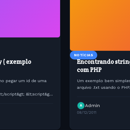
NOTÍCIAS
y ( exemplo
Encontrando strin
com PHP
mo pegar um id de uma
Um exemplo bem simples 
arquivo .txt usando o PHP
;/script&gt; &lt;script&gt;
Admin
A
08/12/2011