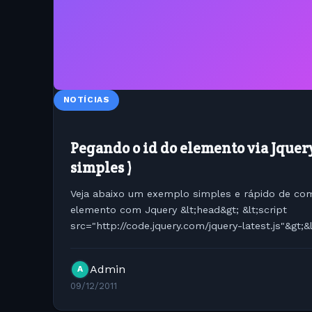
NOTÍCIAS
Pegando o id do elemento via Jquer
simples )
Veja abaixo um exemplo simples e rápido de co
elemento com Jquery &lt;head&gt; &lt;script
src="http://code.jquery.com/jquery-latest.js"&gt;&lt
$(document).ready(function() {...
Admin
A
09/12/2011