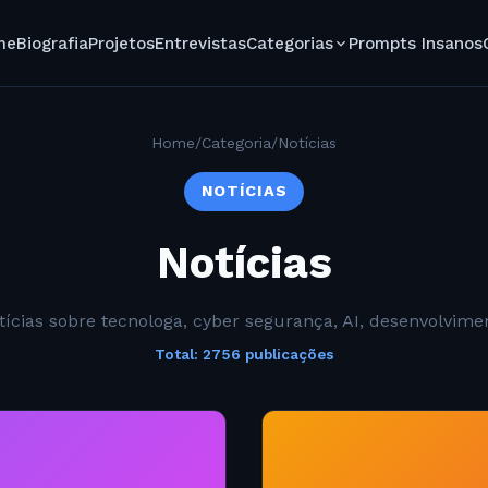
me
Biografia
Projetos
Entrevistas
Categorias
Prompts Insanos
Home
/
Categoria
/
Notícias
NOTÍCIAS
Notícias
tícias sobre tecnologa, cyber segurança, AI, desenvolvime
Total: 2756 publicações