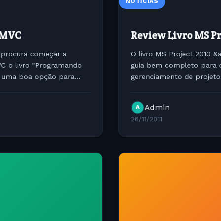
NOTÍCIAS
 MVC
Review Livro MS Pr
 procura começar a
O livro MS Project 2010 
VC o livro "Programando
guia bem completo para 
r uma boa opção para
gerenciamento de projetos
Guilherme Bueno de Olivei
Admin
A
26/11/2011