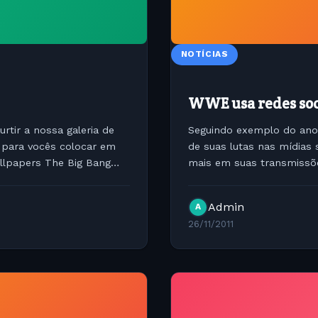
NOTÍCIAS
WWE usa redes soc
urtir a nossa galeria de
Seguindo exemplo do ano
 para vocês colocar em
de suas lutas nas mídias 
llpapers The Big Bang
mais em suas transmissõ
estrela tanto mo WWE co
Admin
A
26/11/2011