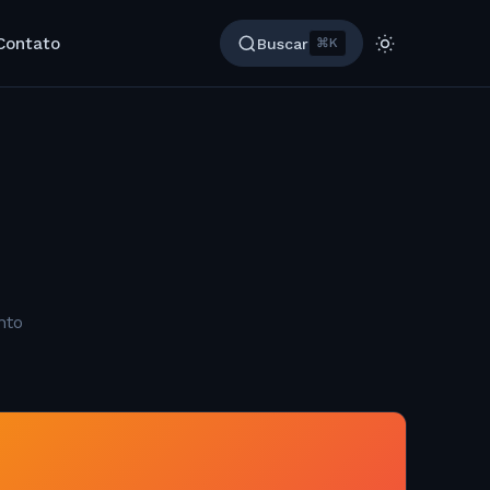
Contato
Buscar
⌘K
nto