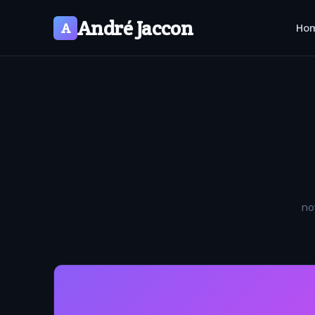
André Jaccon
A
Ho
no