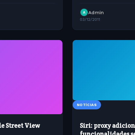
htaccess. &nbsp; Adicione
Admin
A
03/12/2011
NOTÍCIAS
e Street View
Siri: proxy adicio
funcionalidades s