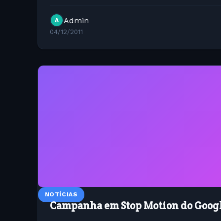
php $files=glob("imgs/*.*"); echo " ";...
Admin
A
04/12/2011
NOTÍCIAS
Campanha em Stop Motion do Googl