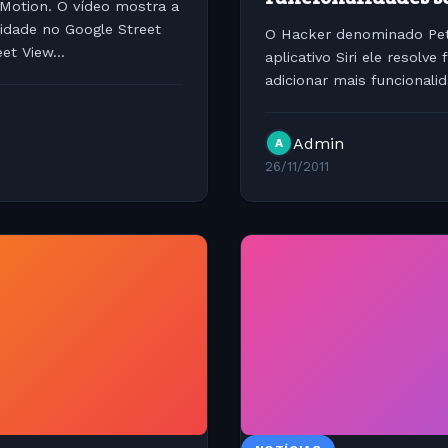
Motion. O vídeo mostra a
idade no Google Street
O Hacker denominado Pet
t View...
aplicativo Siri ele resolv
adicionar mais funcionali
em regime de licenças ope
Admin
A
26/11/2011