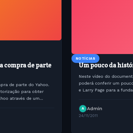
NOTÍCIAS
ra compra de parte
Um pouco da histó
Neste vídeo do documentá
poderá conferir um pouco
mpra de parte do Yahoo.
e Larry Page para a fund
torização para obter
tempos....
ahoo através de um
Admin
A
24/11/2011