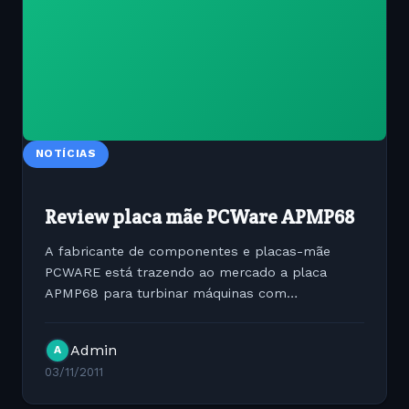
NOTÍCIAS
Review placa mãe PCWare APMP68
A fabricante de componentes e placas-mãe
PCWARE está trazendo ao mercado a placa
APMP68 para turbinar máquinas com
processadores AMD. A novidade é a integração
do chipset Nvidia MCP68 com suporte a
Admin
A
processadores multi-core da AMD e também o...
03/11/2011