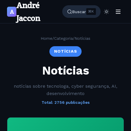
André
A
Buscar
⌘K
Jaccon
Home
/
Categoria
/
Notícias
NOTÍCIAS
Notícias
notícias sobre tecnologa, cyber segurança, AI,
desenvolvimento
Total: 2756 publicações