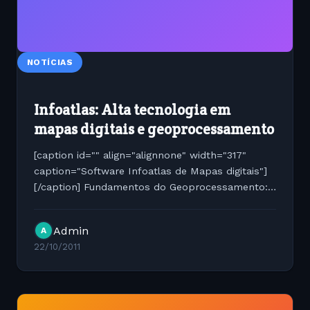
NOTÍCIAS
Infoatlas: Alta tecnologia em
mapas digitais e geoprocessamento
[caption id="" align="alignnone" width="317"
caption="Software Infoatlas de Mapas digitais"]
[/caption] Fundamentos do Geoprocessamento:
Geoprocessamento é um conjunto de
tecnologias de coleta, tratamento, manipulação e
Admin
A
apresentação de...
22/10/2011