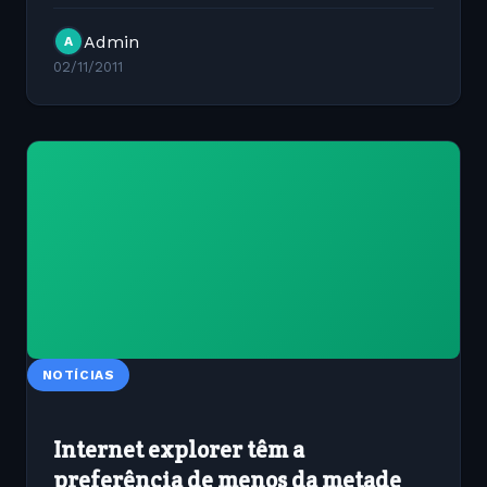
empresa. Tim Cook - CEO Eddy Cue - Vice
Admin
A
presidente senior...
02/11/2011
NOTÍCIAS
Internet explorer têm a
preferência de menos da metade