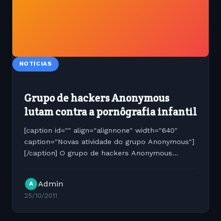
NOTÍCIAS
Grupo de hackers Anonymous
lutam contra a pornôgrafia infantil
[caption id="" align="alignnone" width="640"
caption="Novas atividade do grupo Anonymous"]
[/caption] O grupo de hackers Anonymous
conhecidos por derrubar site de instituições
financeiras e também o site da Sony
Admin
A
encontraram um novo alvo agora....
25/10/2011