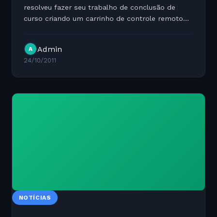
resolveu fazer seu trabalho de conclusão de
curso criando um carrinho de controle remoto
controlado por um Android. Veja o vídeo Se você
se interessou pelo carrinho e quer se aventurar a
Admin
A
montar um...
24/10/2011
NOTÍCIAS