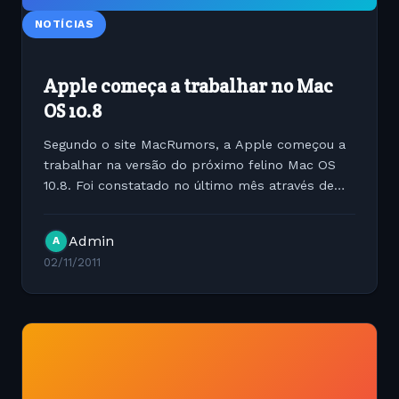
NOTÍCIAS
Apple começa a trabalhar no Mac
OS 10.8
Segundo o site MacRumors, a Apple começou a
trabalhar na versão do próximo felino Mac OS
10.8. Foi constatado no último mês através de
relatórios de acesso do Google Analytics um
número grande de acessos de usuários com a
Admin
A
versão 10.8 do...
02/11/2011