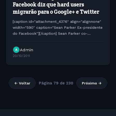
Facebook diz que hard users
migrarão para o Google+ e Twitter
[caption id="attachment_4376" align="alignnone"
width="590" caption="Sean Parker Ex-presidente
do Facebook"][/caption] Sean Parker co-
fundador do Napster, ex-presidente do
Facebook e atual investidor do Spotify em uma
Admin
A
coletiva no Web 2.0 Summit...
20/10/2011
Página 79 de 230
← Voltar
Próximo →