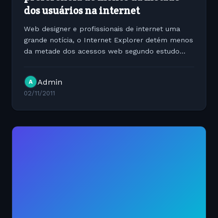
dos usuários na internet
Web designer e profissionais de internet uma
grande notícia, o Internet Explorer detém menos
da metade dos acessos web segundo estudo
feito pela empresa Netmarketshare.com. Parte
desta queda está relacionada ao grande número
Admin
A
de acessos vindos de...
02/11/2011