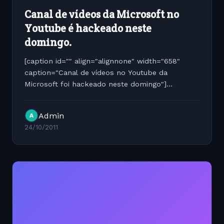
Canal de vídeos da Microsoft no
Youtube é hackeado neste
domingo.
[caption id="" align="alignnone" width="658"
caption="Canal de vídeos no Youtube da
Microsoft foi hackeado neste domingo"]
[/caption] Neste domingo o canal de vídeos da
Microsoft no Youtube foi hackeado. Vários vídeos
Admin
A
oficiais incluindo campanhas...
24/10/2011