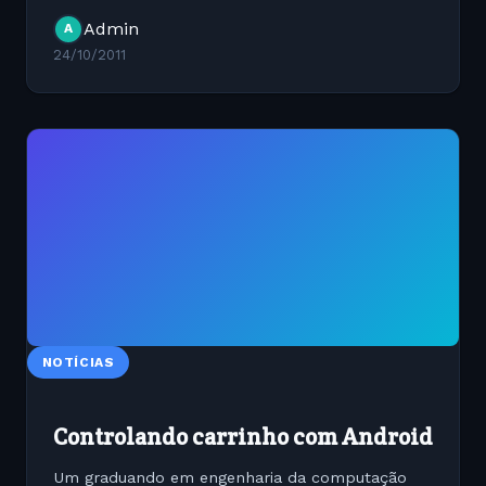
conter os principais links que geram conteúdo
Admin
A
de um website. Eles...
24/10/2011
NOTÍCIAS
Controlando carrinho com Android
Um graduando em engenharia da computação