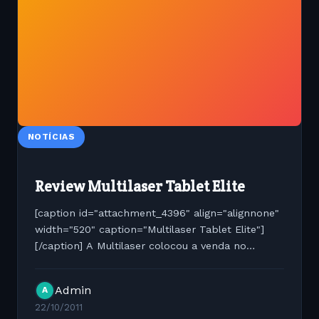
NOTÍCIAS
Review Multilaser Tablet Elite
[caption id="attachment_4396" align="alignnone"
width="520" caption="Multilaser Tablet Elite"]
[/caption] A Multilaser colocou a venda no
mercado sua nova arma na briga do mercado de
tablets o Tablet Elite. Diferente de suas versões
Admin
A
anteriores a...
22/10/2011