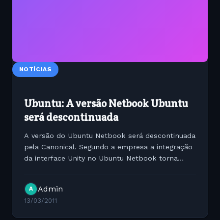
NOTÍCIAS
Ubuntu: A versão Netbook Ubuntu
será descontinuada
A versão do Ubuntu Netbook será descontinuada
pela Canonical. Segundo a empresa a integração
da interface Unity no Ubuntu Netbook torna
desnecessário a utilização de diversas versões na
distro. Esperamos que os esforços das equipes
Admin
A
de...
13/03/2011