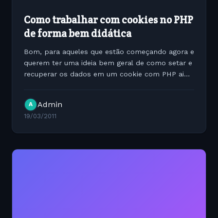
Como trabalhar com cookies no PHP
de forma bem didática
Bom, para aqueles que estão começando agora e
querem ter uma ideia bem geral de como setar e
recuperar os dados em um cookie com PHP ai
vai a dica de um exemplo bem simples: Na linha
1 colocamos uma string dentro da variável $value
Admin
A
e esta string...
19/03/2011