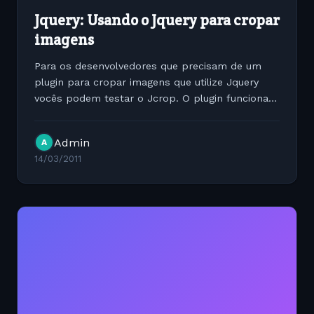
Jquery: Usando o Jquery para cropar
imagens
Para os desenvolvedores que precisam de um
plugin para cropar imagens que utilize Jquery
vocês podem testar o Jcrop. O plugin funciona
muito bem e pode ser aplicado em diversas
situações Para quem não conhece ai vai o link...
Admin
A
14/03/2011