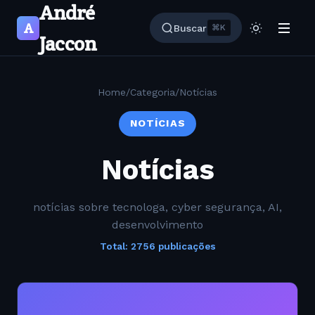
André
A
Buscar
⌘K
Jaccon
Home
/
Categoria
/
Notícias
NOTÍCIAS
Notícias
notícias sobre tecnologa, cyber segurança, AI,
desenvolvimento
Total: 2756 publicações