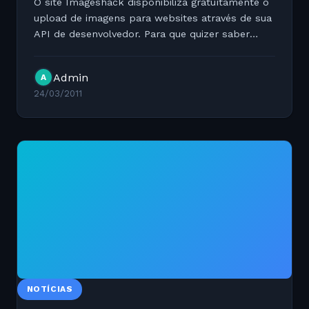
O site Imageshack disponibiliza gratuítamente o
upload de imagens para websites através de sua
API de desenvolvedor. Para que quizer saber
mais sobre o assunto basta clicar no link abaixo:
http://buble.me/e4d46
Admin
A
24/03/2011
NOTÍCIAS