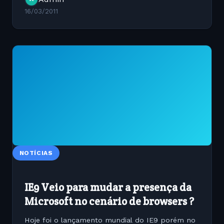
peça....
16/03/2011
NOTÍCIAS
IE9 Veio para mudar a presença da
Microsoft no cenário de browsers ?
Hoje foi o lançamento mundial do IE9 porém no