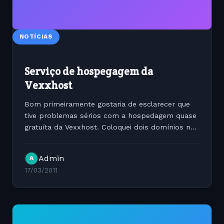
NOTÍCIAS
Serviço de hospegagem da
Vexxhost
Bom primeiramente gostaria de esclarecer que
tive problemas sérios com a hospedagem quase
gratuíta da Vexxhost. Coloquei dois domínios no
qual estavamos utilizando na estrutura da
Vexxhost em um plano de hospedagem Linux no
Admin
A
qual pagamos US$ 40,00...
17/03/2011