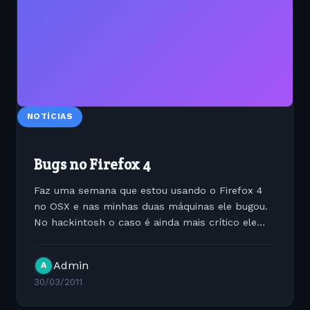
NOTÍCIAS
Bugs no Firefox 4
Faz uma semana que estou usando o Firefox 4
no OSX e nas minhas duas máquinas ele bugou.
No hackintosh o caso é ainda mais crítico ele
consome 100% do processamento da máquina
quando o site vai carregar alguma animação em
Admin
A
Flash. O mais...
30/03/2011