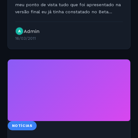
meu ponto de vista tudo que foi apresentado na
versão final eu já tinha constatado no Beta
release que baixei a um mês. A falta de suporte
e compatibilidades com W3C ainda imperam no
Admin
A
navegador ao eu...
16/03/2011
NOTÍCIAS