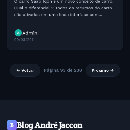
O carro Saab Iqon é um novo conceito de carro.
Qual o diferencial ? Todos os recursos do carro
são ativados em uma linda interface com
Android. Veja o vídeo e confira você mesmo:
[youtube http://www.youtube.com/watch?
Admin
A
v=8BOd9oX1p4s&fs=1&hl=en_US]
09/03/2011
Página 93 de 230
← Voltar
Próximo →
Blog André Jaccon
B