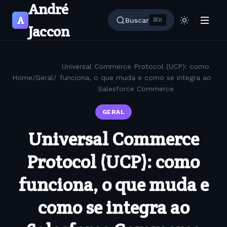
André
A
Buscar
⌘K
Jaccon
Universal Commerce Protocol (UCP): como
Home
/
Geral
/
funciona, o que muda e como se integra ao
Salesforce Commerce
GERAL
Universal Commerce
Protocol (UCP): como
funciona, o que muda e
como se integra ao