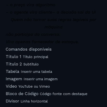
– o preço vira algoritmo
– o agente vira cliente
– a decisão sai da UI
Quem não tornar suas regras legíveis por
máquina
não participa da conversa.
Vira apenas fornecedor de estoque.
Comandos disponíveis
Título 1
Título principal
Título 2
Subtítulo
Tabela
Inserir uma tabela
Imagem
Inserir uma imagem
Vídeo
YouTube ou Vimeo
Bloco de Código
Código fonte com destaque
Divisor
Linha horizontal