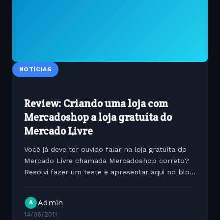
NOTÍCIAS
Review: Criando uma loja com
Mercadoshop a loja gratuíta do
Mercado Livre
Você já deve ter ouvido falar na loja gratuíta do
Mercado Livre chamada Mercadoshop correto?
Resolvi fazer um teste e apresentar aqui no blog
minhas considerações sobre o produto. 1_
Sistema de administração da loja ( back-end) O
Admin
A
sistema de...
14/06/2011