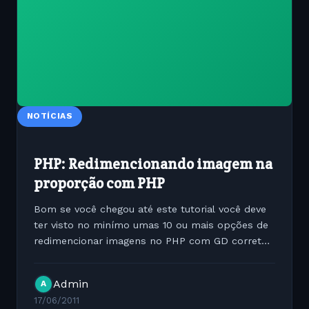
NOTÍCIAS
PHP: Redimencionando imagem na
proporção com PHP
Bom se você chegou até este tutorial você deve
ter visto no minímo umas 10 ou mais opções de
redimencionar imagens no PHP com GD correto
? Nesta classe abaixo vou mostrar como criar
uma função poderosa e extremamente simples
Admin
A
para...
17/06/2011