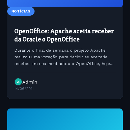
NOTÍCIAS
OpenOffice: Apache aceita receber
da Oracle o OpenOffice
Durante o final de semana o projeto Apache
realizou uma votação para decidir se aceitaria
receber em sua incubadora o OpenOffice, hoje
pertencente à Oracle, que recentemente propôs
sua doação à organização. O resultado saiu e foi
Admin
A
bastante...
14/06/2011