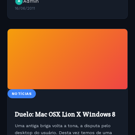
Admin
A
pra você sentir...
16/06/2011
NOTÍCIAS
Duelo: Mac OSX Lion X Windows 8
Uma antiga briga volta a tona, a disputa pelo
desktop do usuário. Desta vez temos de uma