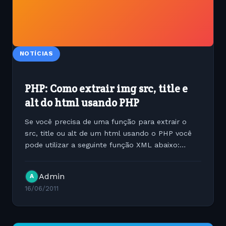
NOTÍCIAS
PHP: Como extrair img src, title e
alt do html usando PHP
Se você precisa de uma função para extrair o
src, title ou alt de um html usando o PHP você
pode utilizar a seguinte função XML abaixo:
function getParserImgsElements($html){
$doc=new DOMDocument(); $doc-
Admin
A
&gt;loadHTML("$description");...
16/06/2011