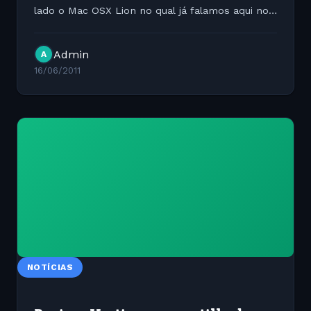
lado o Mac OSX Lion no qual já falamos aqui no
blog e do outro lado temos o Windows 8 SO que
ainda é um dos mais utilizados no mundo.
Admin
A
Depois do sucesso dos...
16/06/2011
NOTÍCIAS