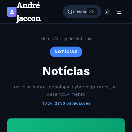
André
A
Buscar
⌘K
Jaccon
Home
/
Categoria
/
Notícias
NOTÍCIAS
Notícias
notícias sobre tecnologa, cyber segurança, AI,
desenvolvimento
Total: 2756 publicações