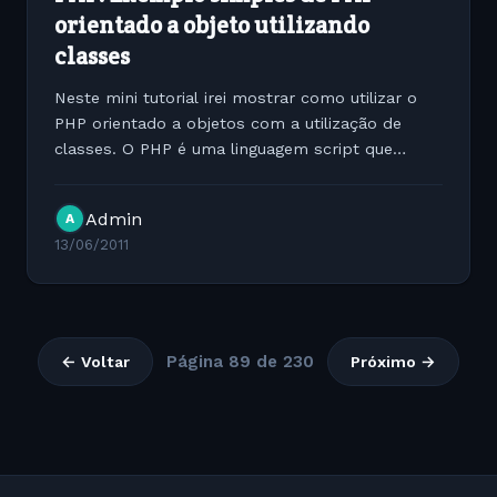
orientado a objeto utilizando
classes
Neste mini tutorial irei mostrar como utilizar o
PHP orientado a objetos com a utilização de
classes. O PHP é uma linguagem script que
também possui orientação a objeto, a forma
mais fácil para acessar estes recursos é com a
Admin
A
utilização de...
13/06/2011
Página 89 de 230
← Voltar
Próximo →