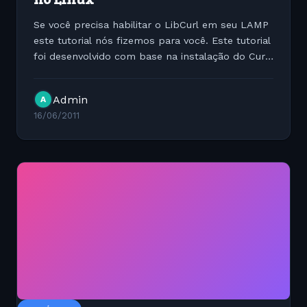
Se você precisa habilitar o LibCurl em seu LAMP
este tutorial nós fizemos para você. Este tutorial
foi desenvolvido com base na instalação do Curl
em uma máquina com Debian 6 mas para ser
mais genérico e atender os usuários de todas
Admin
A
as...
16/06/2011