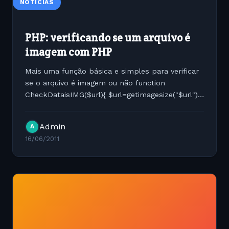
NOTÍCIAS
PHP: verificando se um arquivo é
imagem com PHP
Mais uma função básica e simples para verificar
se o arquivo é imagem ou não function
CheckDataisIMG($url){ $url=getimagesize("$url");
if(!is_array($url)){ echo "NO"; }else{ echo "OK"; } }
Simples não ?
Admin
A
16/06/2011