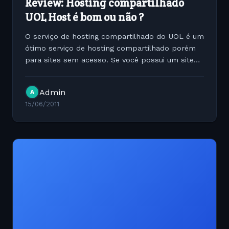
Review: Hosting compartilhado
UOL Host é bom ou não ?
O serviço de hosting compartilhado do UOL é um
ótimo serviço de hosting compartilhado porém
para sites sem acesso. Se você possui um site
com mais de 5000 pvs dia ou com mais de 50
conexões simultâneas corra do UOL Host. A
Admin
A
experiência que...
15/06/2011