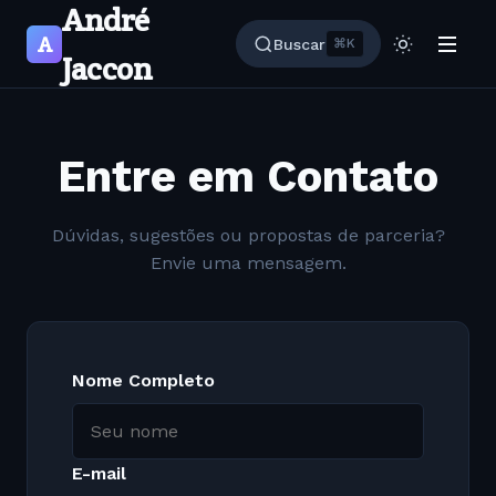
André
A
Buscar
⌘K
Jaccon
Entre em Contato
Dúvidas, sugestões ou propostas de parceria?
Envie uma mensagem.
Nome Completo
E-mail