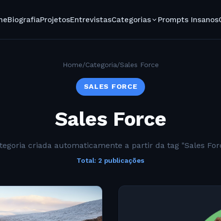
me
Biografia
Projetos
Entrevistas
Categorias
Prompts Insanos
Home
/
Categoria
/
Sales Force
SALES FORCE
Sales Force
tegoria criada automaticamente a partir da tag "Sales For
Total: 2 publicações