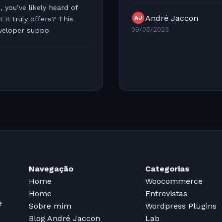
you’ve likely heard of
André Jaccon
AJ
truly offers? This
09/05/2023
eveloper suppo
Navegação
Categorias
Home
Woocommerce
Home
Entrevistas
e
Sobre mim
Wordpress Plugins
Blog André Jaccon
Lab