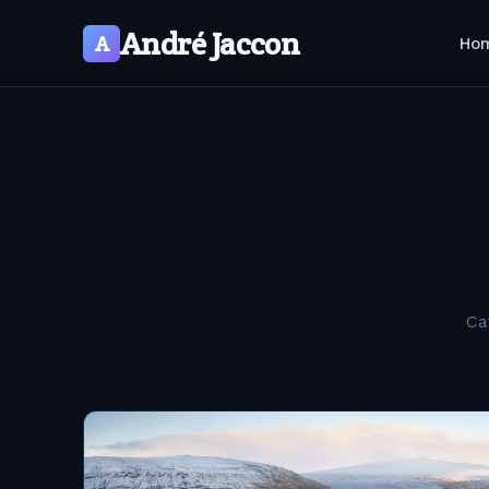
André Jaccon
A
Ho
Ca