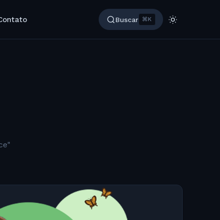
Contato
Buscar
⌘K
ce"