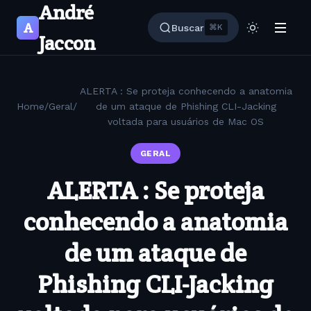
André
A
Buscar
⌘K
Jaccon
ALERTA : Se proteja conhecendo a anatomia
Home
/
Geral
/
de um ataque de Phishing CLI-Jacking
voltada para usuários de Mac OS
GERAL
ALERTA : Se proteja
conhecendo a anatomia
de um ataque de
Phishing CLI-Jacking