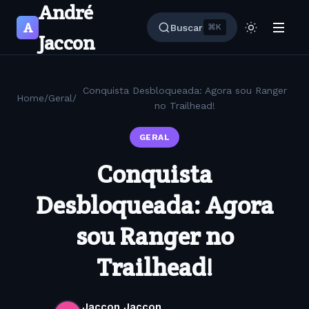
André
A
Buscar
⌘K
Jaccon
Conquista Desbloqueada: Agora sou Ranger
Home
/
Geral
/
no Trailhead!
GERAL
Conquista
Desbloqueada: Agora
sou Ranger no
Trailhead!
Jaccon Jaccon