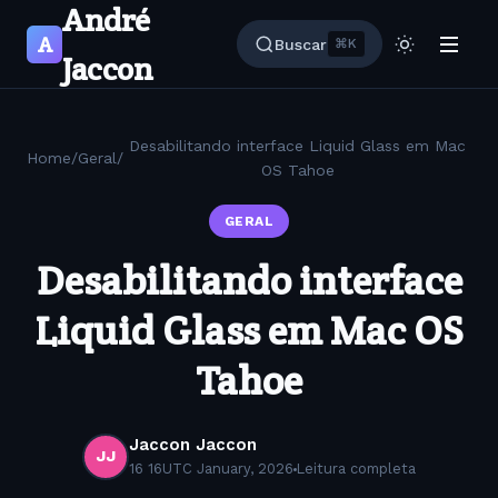
André
A
Buscar
⌘K
Jaccon
Desabilitando interface Liquid Glass em Mac
Home
/
Geral
/
OS Tahoe
GERAL
Desabilitando interface
Liquid Glass em Mac OS
Tahoe
Jaccon Jaccon
JJ
16 16UTC January, 2026
Leitura completa