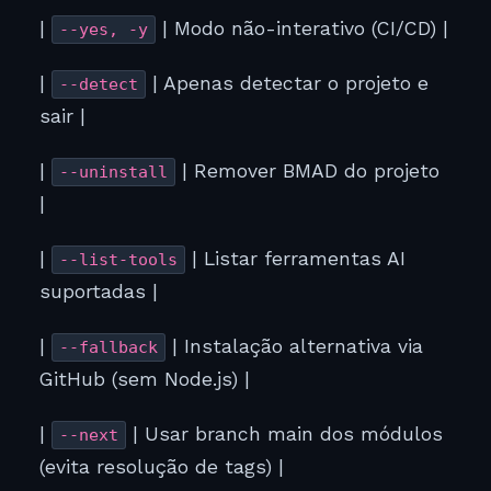
|
| Modo não-interativo (CI/CD) |
--yes, -y
|
| Apenas detectar o projeto e
--detect
sair |
|
| Remover BMAD do projeto
--uninstall
|
|
| Listar ferramentas AI
--list-tools
suportadas |
|
| Instalação alternativa via
--fallback
GitHub (sem Node.js) |
|
| Usar branch main dos módulos
--next
(evita resolução de tags) |