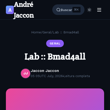
André
A
Buscar
⌘K
Jaccon
Home
/
Geral
/
Lab :: Bmad4all
GERAL
Lab :: Bmad4all
Jaccon Jaccon
JJ
05 05UTC July, 2026
Leitura completa