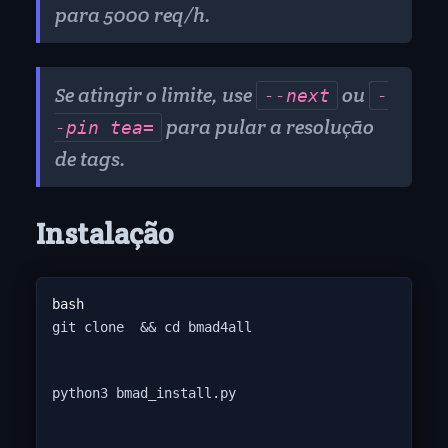
para 5000 req/h.
Se atingir o limite, use
ou
--next
-
para pular a resolução
-pin tea=
de tags.
Instalação
git clone 
 && cd bmad4all
python3 bmad_install.py