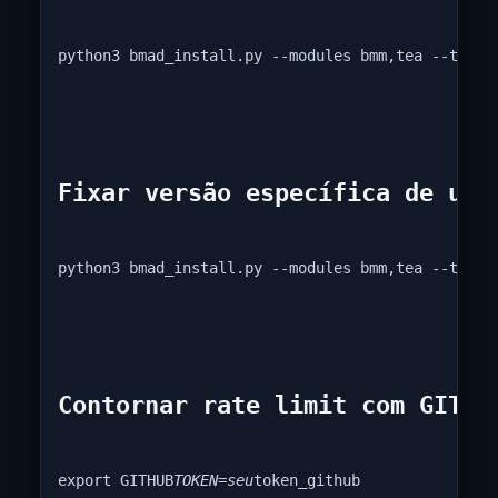
python3 bmad_install.py --modules bmm,tea --tools
Fixar versão específica de um 
python3 bmad_install.py --modules bmm,tea --tools
Contornar rate limit com GITHU
export GITHUB
TOKEN=seu
token_github