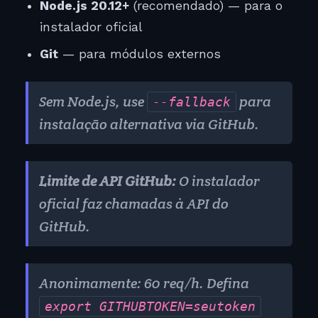
Node.js 20.12+
(recomendado) — para o
instalador oficial
Git
— para módulos externos
Sem Node.js, use
para
--fallback
instalação alternativa via GitHub.
Limite de API GitHub:
O instalador
oficial faz chamadas à API do
GitHub.
Anonimamente: 60 req/h. Defina
export GITHUB
TOKEN=seu
token