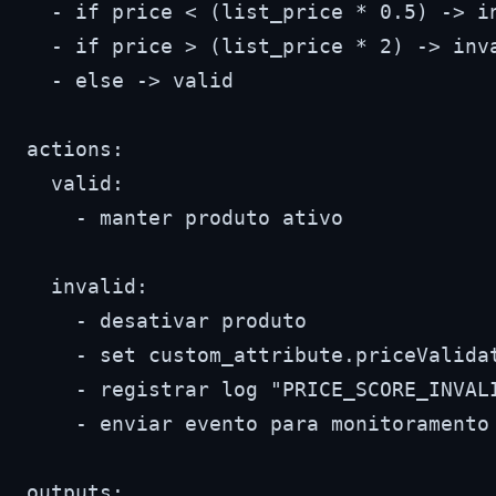
  - if price < (list_price * 0.5) -> in
  - if price > (list_price * 2) -> inva
  - else -> valid

actions:

  valid:

    - manter produto ativo

  invalid:

    - desativar produto

    - set custom_attribute.priceValidat
    - registrar log "PRICE_SCORE_INVALI
    - enviar evento para monitoramento

outputs:
