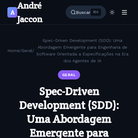
André
A
Buscar
⌘K
Jaccon
Spec-Driven Development (SDD): Uma
Abordagem Emergente para Engenharia de
Home
/
Geral
/
Software Orientada a Especificações na Era
dos Agentes de IA
GERAL
Spec-Driven
Development (SDD):
Uma Abordagem
Emergente para