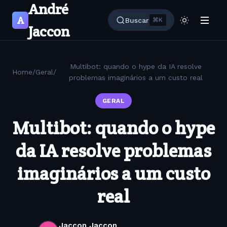
André
A
Buscar
⌘K
Jaccon
Multibot: quando o hype da IA resolve
Home
/
Geral
/
problemas imaginários a um custo real
GERAL
Multibot: quando o hype
da IA resolve problemas
imaginários a um custo
real
Jaccon Jaccon